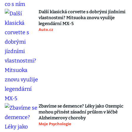
Další klasická corvette s dobrými jízdními
vlastnostmi? Mitsuoka znovu využije
legendární MX-5
Auto.cz
Zbavíme se demence? Léky jako Ozempic
mohou přinést zásadní průlom v léčbě
Alzheimerovy choroby
Moje Psychologie