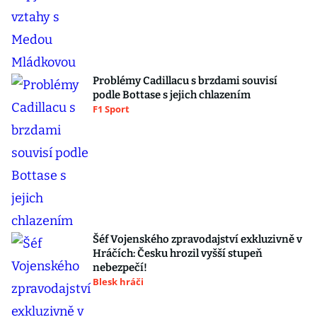
Problémy Cadillacu s brzdami souvisí
podle Bottase s jejich chlazením
F1 Sport
Šéf Vojenského zpravodajství exkluzivně v
Hráčích: Česku hrozil vyšší stupeň
nebezpečí!
Blesk hráči