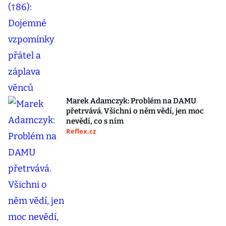
Marek Adamczyk: Problém na DAMU
přetrvává. Všichni o něm vědí, jen moc
nevědí, co s ním
Reflex.cz