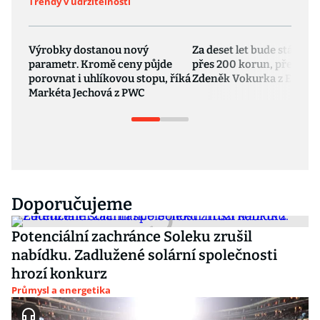
Trendy v udržitelnosti
Výrobky dostanou nový
Za deset let bude stát ku
parametr. Kromě ceny půjde
přes 200 korun, předpov
porovnat i uhlíkovou stopu, říká
Zdeněk Vokurka z Ecost
Markéta Jechová z PWC
Doporučujeme
Potenciální zachránce Soleku zrušil
nabídku. Zadlužené solární společnosti
hrozí konkurz
Průmysl a energetika