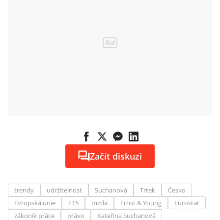
Začít diskuzi
trendy
udržitelnost
Suchanová
Trtek
Česko
Evropská unie
E15
mzda
Ernst & Young
Eurostat
zákoník práce
právo
Kateřina Suchanová