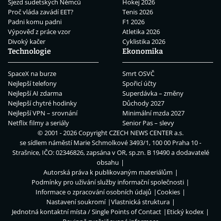
Sjezd sudetských Němců
Hokej 2026
Proč vláda zavádí EET?
Tenis 2026
Padni komu padni
F1 2026
Výpověď z práce vzor
Atletika 2026
Divoký kačer
Cyklistika 2026
Technologie
Ekonomika
SpaceX na burze
Smrt OSVČ
Nejlepší telefony
Spořicí účty
Nejlepší AI zdarma
Superdávka – změny
Nejlepší chytré hodinky
Důchody 2027
Nejlepší VPN – srovnání
Minimální mzda 2027
Netflix filmy a seriály
Senior Pas – slevy
© 2001 - 2026 Copyright
CZECH NEWS CENTER a.s.
se sídlem náměstí Marie Schmolkové 3493/1, 100 00 Praha 10 -
Strašnice, IČO: 02346826, zapsána v OR, sp.zn. B 19490 a dodavatelé
obsahu
Autorská práva k publikovaným materiálům
Podmínky pro užívání služby informační společnosti
Informace o zpracování osobních údajů
Cookies
Nastavení soukromí
Vlastnická struktura
Jednotná kontaktní místa / Single Points of Contact
Etický kodex