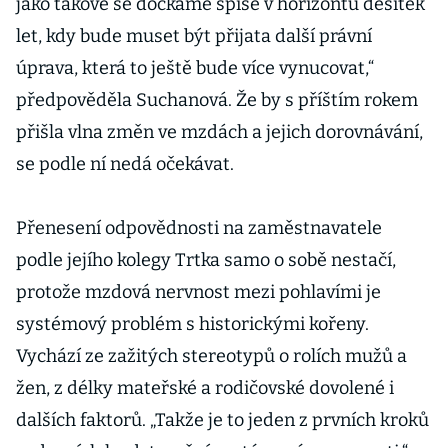
jako takové se dočkáme spíše v horizontu desítek
let, kdy bude muset být přijata další právní
úprava, která to ještě bude více vynucovat,“
předpověděla Suchanová. Že by s příštím rokem
přišla vlna změn ve mzdách a jejich dorovnávání,
se podle ní nedá očekávat.
Přenesení odpovědnosti na zaměstnavatele
podle jejího kolegy Trtka samo o sobě nestačí,
protože mzdová nervnost mezi pohlavími je
systémový problém s historickými kořeny.
Vychází ze zažitých stereotypů o rolích mužů a
žen, z délky mateřské a rodičovské dovolené i
dalších faktorů. „Takže je to jeden z prvních kroků