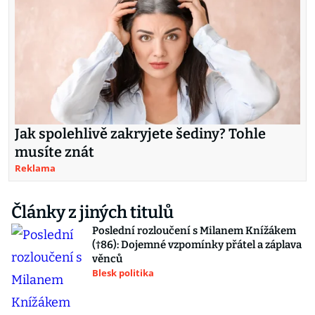
Jak spolehlivě zakryjete šediny? Tohle
musíte znát
Reklama
Články z jiných titulů
Poslední rozloučení s Milanem Knížákem
(†86): Dojemné vzpomínky přátel a záplava
věnců
Blesk politika