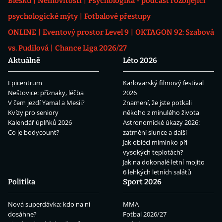
Blesku
Nemovitosti
Psychologika - podcast rozbíjející
psychologické mýty
Fotbalové přestupy
ONLINE
Eventový prostor Level 9
OKTAGON 92: Szabová
vs. Pudilová
Chance Liga 2026/27
Aktuálně
Léto 2026
Epicentrum
Karlovarský filmový festival
Neštovice: příznaky, léčba
2026
V čem jezdí Yamal a Mesii?
Znamení, že jste potkali
Kvízy pro seniory
někoho z minulého života
Kalendář úplňků 2026
Astronomické úkazy 2026:
Co je bodycount?
zatmění slunce a další
Jak obléci miminko při
vysokých teplotách?
Jak na dokonalé letní mojito
6 lehkých letních salátů
Politika
Sport 2026
Nová superdávka: kdo na ní
MMA
dosáhne?
Fotbal 2026/27