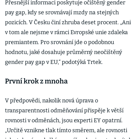
Přesnější informaci poskytuje očištěný gender
pay gap, kdy se srovnávají mzdy na stejných
pozicích. V Česku činí zhruba deset procent. „Ani
v tom ale nejsme v rámci Evropské unie zdaleka
premiantem. Pro srovnání jde o podobnou
hodnotu, jaké dosahuje průměrný neočištěný
gender pay gap v EU,“ podotýká Trtek.
První krok z mnoha
V předpovědi, nakolik nová úprava o
transparentnosti odměňování přispěje k větší
rovnosti v odměnách, jsou experti EY opatrní.
„Určitě vznikne tlak tímto směrem, ale rovnosti