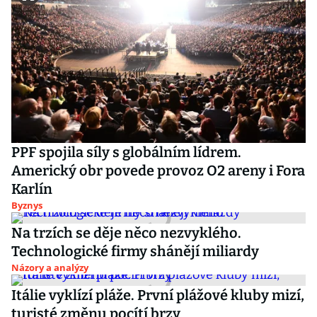
PPF spojila síly s globálním lídrem.
Americký obr povede provoz O2 areny i Fora
Karlín
Byznys
Na trzích se děje něco nezvyklého.
Technologické firmy shánějí miliardy
Názory a analýzy
Itálie vyklízí pláže. První plážové kluby mizí,
turisté změnu pocítí brzy