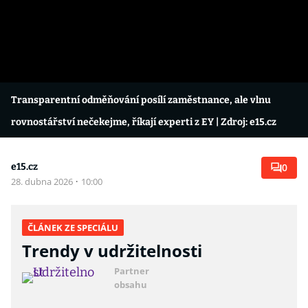
Transparentní odměňování posílí zaměstnance, ale vlnu
rovnostářství nečekejme, říkají experti z EY
| Zdroj: e15.cz
e15.cz
0
28. dubna 2026
·
10:00
ČLÁNEK ZE SPECIÁLU
Trendy v udržitelnosti
Partner
obsahu