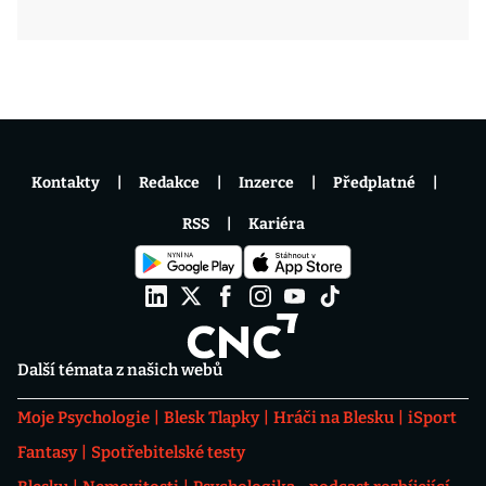
Kontakty
Redakce
Inzerce
Předplatné
RSS
Kariéra
Další témata z našich webů
Moje Psychologie
Blesk Tlapky
Hráči na Blesku
iSport
Fantasy
Spotřebitelské testy