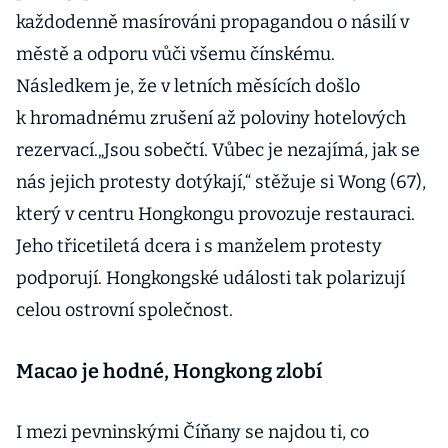
každodenně masírováni propagandou o násilí v
městě a odporu vůči všemu čínskému.
Následkem je, že v letních měsících došlo
k hromadnému zrušení až poloviny hotelových
rezervací.„Jsou sobečtí. Vůbec je nezajímá, jak se
nás jejich protesty dotýkají,“ stěžuje si Wong (67),
který v centru Hongkongu provozuje restauraci.
Jeho třicetiletá dcera i s manželem protesty
podporují. Hongkongské události tak polarizují
celou ostrovní společnost.
Macao je hodné, Hongkong zlobí
I mezi pevninskými Číňany se najdou ti, co