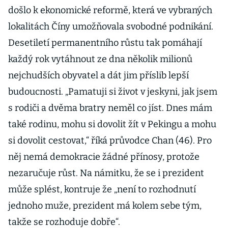
došlo k ekonomické reformě, která ve vybraných
lokalitách Číny umožňovala svobodné podnikání.
Desetiletí permanentního růstu tak pomáhají
každý rok vytáhnout ze dna několik milionů
nejchudších obyvatel a dát jim příslib lepší
budoucnosti. „Pamatuji si život v jeskyni, jak jsem
s rodiči a dvěma bratry neměl co jíst. Dnes mám
také rodinu, mohu si dovolit žít v Pekingu a mohu
si dovolit cestovat,“ říká průvodce Chan (46). Pro
něj nemá demokracie žádné přínosy, protože
nezaručuje růst. Na námitku, že se i prezident
může splést, kontruje že „není to rozhodnutí
jednoho muže, prezident má kolem sebe tým,
takže se rozhoduje dobře“.