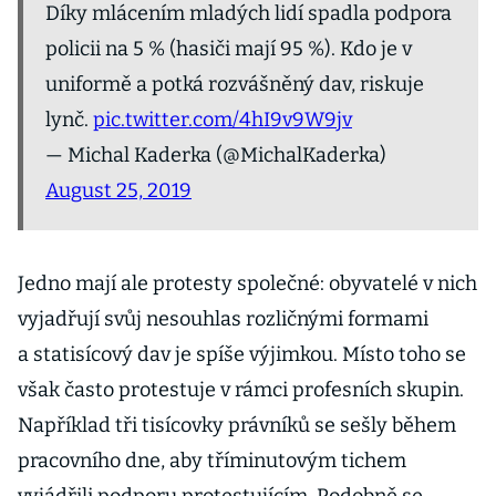
Díky mlácením mladých lidí spadla podpora
policii na 5 % (hasiči mají 95 %). Kdo je v
uniformě a potká rozvášněný dav, riskuje
lynč.
pic.twitter.com/4hI9v9W9jv
— Michal Kaderka (@MichalKaderka)
August 25, 2019
Jedno mají ale protesty společné: obyvatelé v nich
vyjadřují svůj nesouhlas rozličnými formami
a statisícový dav je spíše výjimkou. Místo toho se
však často protestuje v rámci profesních skupin.
Například tři tisícovky právníků se sešly během
pracovního dne, aby tříminutovým tichem