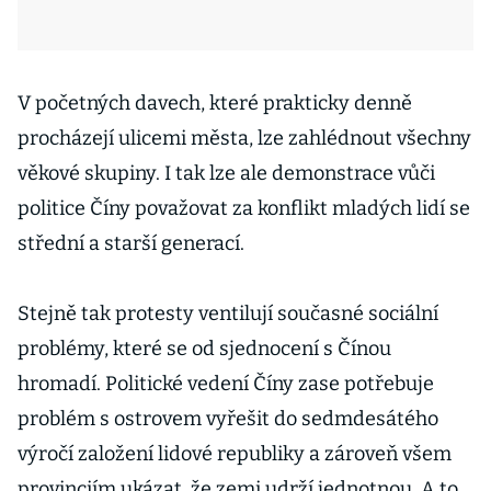
V početných davech, které prakticky denně
procházejí ulicemi města, lze zahlédnout všechny
věkové skupiny. I tak lze ale demonstrace vůči
politice Číny považovat za konflikt mladých lidí se
střední a starší generací.
Stejně tak protesty ventilují současné sociální
problémy, které se od sjednocení s Čínou
hromadí. Politické vedení Číny zase potřebuje
problém s ostrovem vyřešit do sedmdesátého
výročí založení lidové republiky a zároveň všem
provinciím ukázat, že zemi udrží jednotnou. A to