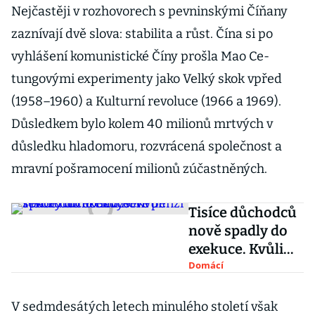
Nejčastěji v rozhovorech s pevninskými Číňany
zaznívají dvě slova: stabilita a růst. Čína si po
vyhlášení komunistické Číny prošla Mao Ce-
tungovými experimenty jako Velký skok vpřed
(1958–1960) a Kulturní revoluce (1966 a 1969).
Důsledkem bylo kolem 40 milionů mrtvých v
důsledku hladomoru, rozvrácená společnost a
mravní pošramocení milionů zúčastněných.
Tisíce důchodců
nově spadly do
exekuce. Kvůli
rekordnímu
Domácí
navýšení penzí
V sedmdesátých letech minulého století však