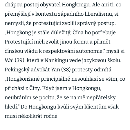
chápou postoj obyvatel Hongkongu. Ale ani ti, co
přemýšlejí v kontextu západního liberalismu, si
nemyslí, že protestující zvolili správný postup.
„Hongkong je stále důležitý, Čína ho potřebuje.
Protestující měli zvolit jinou formu a přimět
čínskou vládu k respektování autonomie,“ myslí si
Wai (39), která v Nankingu vede jazykovou školu.
Pekingský advokát Yan (38) protesty odmítá:
„Hongkonžané principiálně nesouhlasí se vším, co
přichází z Číny. Když jsem v Hongkongu,
neubráním se pocitu, že se na mě nepřátelsky
hledí.“ Do Hongkongu kvůli svým klientům však
musí několikrát ročně.