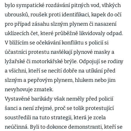
bylo sympatické rozdávání pitných vod, vlhkých
ubrousků, roušek proti identifikaci, kapek do očí
pro případ zásahu slzným plynem či nasazení
uklízecích čet, které průběžně likvidovaly odpad.
V blížícím se očekávání konfliktu s policií si
účastníci protestu navlékají plynové masky a
lyžařské či motorkářské brýle. Odpojují se rodiny
a všichni, kteří se necítí dobře na utíkání před
slzným a pepřovým plynem, hlukem nebo jim
nevyhovuje zmatek.
Vystavěné barikády však neměly před policií
šanci a není zřejmé, proč se tolik protestující
soustředili na tuto strategii, která je zcela
neúčinná. Byli to dokonce demonstranti, kteří se