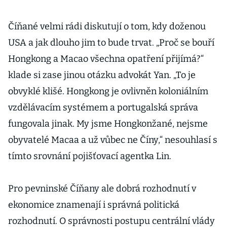
Číňané velmi rádi diskutují o tom, kdy doženou
USA a jak dlouho jim to bude trvat. „Proč se bouří
Hongkong a Macao všechna opatření přijímá?“
klade si zase jinou otázku advokát Yan. „To je
obvyklé klišé. Hongkong je ovlivněn koloniálním
vzdělávacím systémem a portugalská správa
fungovala jinak. My jsme Hongkonžané, nejsme
obyvatelé Macaa a už vůbec ne Číny,“ nesouhlasí s
tímto srovnání pojišťovací agentka Lin.
Pro pevninské Číňany ale dobrá rozhodnutí v
ekonomice znamenají i správná politická
rozhodnutí. O správnosti postupu centrální vlády