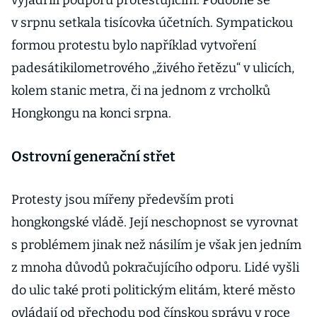
vyjádřili podporu protestujícím. Podobně se
v srpnu setkala tisícovka účetních. Sympatickou
formou protestu bylo například vytvoření
padesátikilometrového „živého řetězu“ v ulicích,
kolem stanic metra, či na jednom z vrcholků
Hongkongu na konci srpna.
Ostrovní generační střet
Protesty jsou mířeny především proti
hongkongské vládě. Její neschopnost se vyrovnat
s problémem jinak než násilím je však jen jedním
z mnoha důvodů pokračujícího odporu. Lidé vyšli
do ulic také proti politickým elitám, které město
ovládají od přechodu pod čínskou správu v roce