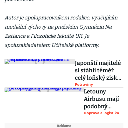
Autor je spolupracovníkem redakce, vyučujícím
mediální výchovy na pražském Gymnáziu Na
Zatlance a Filozofické fakultě UK. Je
spoluzakladatelem Učitelské platformy.
Japonští majitelé
si stáhli téměř
celý loňský zisk
Plzeňského
Potraviny
Letouny
Prazdroje
Airbusu mají
podobný
problém jako
Doprava a logistika
Boeing 737