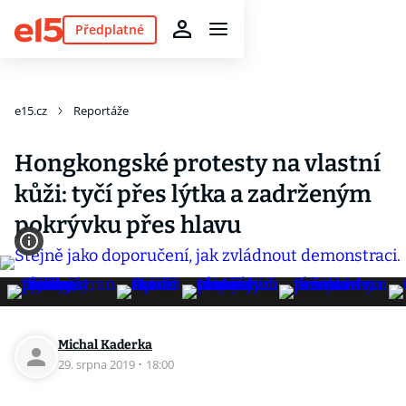
Předplatné
e15.cz
Reportáže
Hongkongské protesty na vlastní
kůži: tyčí přes lýtka a zadrženým
pokrývku přes hlavu
Michal Kaderka
29. srpna 2019
·
18:00