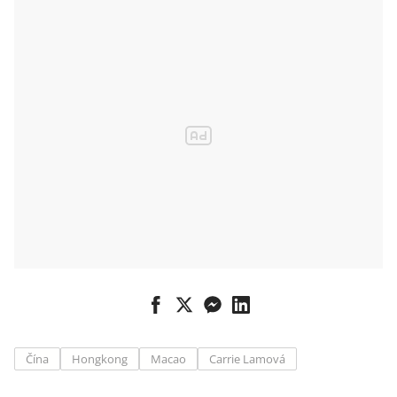
MAX.
Evropský
regulátor
varuje
aerolinky
Čína
Hongkong
Macao
Carrie Lamová