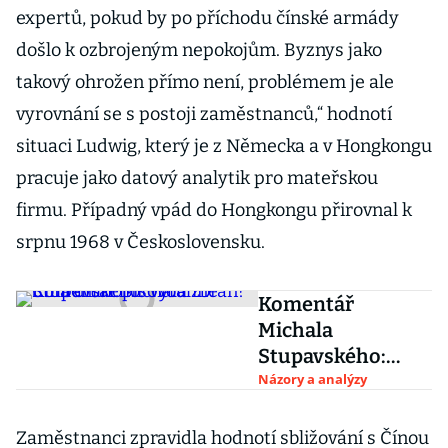
expertů, pokud by po příchodu čínské armády
došlo k ozbrojeným nepokojům. Byznys jako
takový ohrožen přímo není, problémem je ale
vyrovnání se s postoji zaměstnanců,“ hodnotí
situaci Ludwig, který je z Německa a v Hongkongu
pracuje jako datový analytik pro mateřskou
firmu. Případný vpád do Hongkongu přirovnal k
srpnu 1968 v Československu.
Komentář
Michala
Stupavského:
Vytáhne Čína
Názory a analýzy
dluhopisovou
zbraň?
Zaměstnanci zpravidla hodnotí sbližování s Čínou