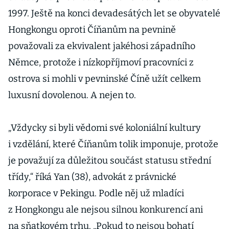
1997. Ještě na konci devadesátých let se obyvatelé
Hongkongu oproti Číňanům na pevnině
považovali za ekvivalent jakéhosi západního
Němce, protože i nízkopříjmoví pracovníci z
ostrova si mohli v pevninské Číně užít celkem
luxusní dovolenou. A nejen to.
„Vždycky si byli vědomi své koloniální kultury
i vzdělání, které Číňanům tolik imponuje, protože
je považují za důležitou součást statusu střední
třídy,“ říká Yan (38), advokát z právnické
korporace v Pekingu. Podle něj už mladíci
z Hongkongu ale nejsou silnou konkurencí ani
na sňatkovém trhu. „Pokud to nejsou bohatí