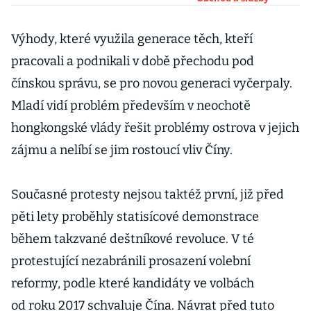
oblečení
vyjádřily
nezávislost
Výhody, které využila generace těch, kteří
Hongkongu a
pracovali a podnikali v době přechodu pod
Macaa
čínskou správu, se pro novou generaci vyčerpaly.
Mladí vidí problém především v neochotě
hongkongské vlády řešit problémy ostrova v jejich
zájmu a nelíbí se jim rostoucí vliv Číny.
Současné protesty nejsou taktéž první, již před
pěti lety proběhly statisícové demonstrace
během takzvané deštníkové revoluce. V té
protestující nezabránili prosazení volební
reformy, podle které kandidáty ve volbách
od roku 2017 schvaluje Čína. Návrat před tuto