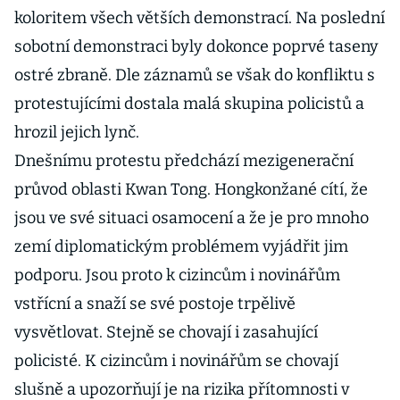
koloritem všech větších demonstrací. Na poslední
sobotní demonstraci byly dokonce poprvé taseny
ostré zbraně. Dle záznamů se však do konfliktu s
protestujícími dostala malá skupina policistů a
hrozil jejich lynč.
Dnešnímu protestu předchází mezigenerační
průvod oblasti Kwan Tong. Hongkonžané cítí, že
jsou ve své situaci osamocení a že je pro mnoho
zemí diplomatickým problémem vyjádřit jim
podporu. Jsou proto k cizincům i novinářům
vstřícní a snaží se své postoje trpělivě
vysvětlovat. Stejně se chovají i zasahující
policisté. K cizincům i novinářům se chovají
slušně a upozorňují je na rizika přítomnosti v