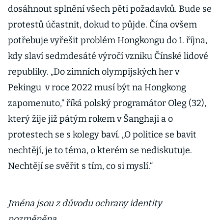
dosáhnout splnění všech pěti požadavků. Bude se
protestů účastnit, dokud to půjde. Čína ovšem
potřebuje vyřešit problém Hongkongu do 1. října,
kdy slaví sedmdesáté výročí vzniku Čínské lidové
republiky. „Do zimních olympijských her v
Pekingu v roce 2022 musí být na Hongkong
zapomenuto,” říká polský programátor Oleg (32),
který žije již pátým rokem v Šanghaji a o
protestech se s kolegy baví. „O politice se bavit
nechtějí, je to téma, o kterém se nediskutuje.
Nechtějí se svěřit s tím, co si myslí.“
Jména jsou z důvodu ochrany identity
pozměněna.