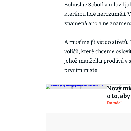
Bohuslav Sobotka mluvil ja
kterému lidé nerozuměli. 
znamená ano a ne znamená
A musíme jít víc do střetů.
voličů, které chceme oslovi
jehož manželka prodává v 
prvním místě.
Nový mí
o to, aby
Domácí