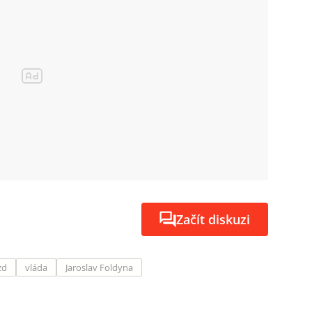
Začít diskuzi
zd
vláda
Jaroslav Foldyna