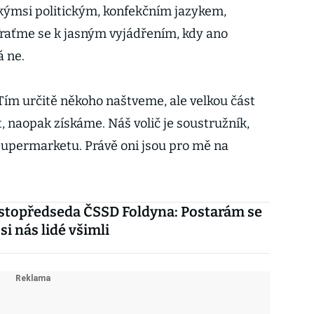
kýmsi politickým, konfekčním jazykem,
Vraťme se k jasným vyjádřením, kdy ano
 ne.
 Tím určitě někoho naštveme, ale velkou část
t, naopak získáme. Náš volič je soustružník,
supermarketu. Právě oni jsou pro mě na
stopředseda ČSSD Foldyna: Postarám se
 si nás lidé všimli