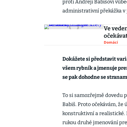
proti Andreji Babišovi vůb
administrativní překážka v 
Ve veden
očekávat
Domácí
Dokážete si představit var
všem rybník a jmenuje pre
se pak dohodne se stranam
To si samozřejmě dovedu pře
Babiš. Proto očekávám, že 
konstruktivní a realistické
rukou druhé jmenování pr