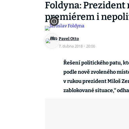
Foldyna: Prezident
premiérem i nepoli
Pavel Otto
7. dubna 2018
·
20:00
Řešení politického patu, k
podle nově zvoleného místo
v rukou prezident Miloš Ze
zablokované situace,“ odha