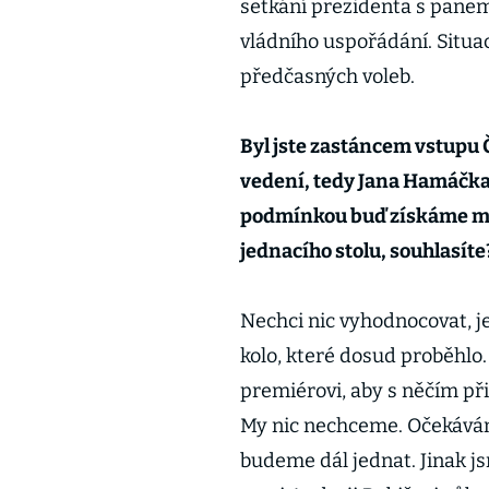
setkání prezidenta s pane
vládního uspořádání. Situac
předčasných voleb.
Byl jste zastáncem vstupu Č
vedení, tedy Jana Hamáčka 
podmínkou buď získáme mi
jednacího stolu, souhlasíte
Nechci nic vyhodnocovat, je
kolo, které dosud proběhlo.
premiérovi, aby s něčím při
My nic nechceme. Očekáváme
budeme dál jednat. Jinak j