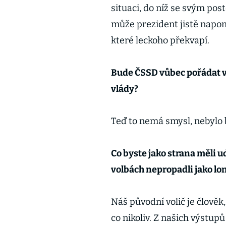
situaci, do níž se svým po
může prezident jistě napomo
které leckoho překvapí.
Bude ČSSD vůbec pořádat v
vlády?
Teď to nemá smysl, nebylo 
Co byste jako strana měli ud
volbách nepropadli jako lo
Náš původní volič je člově
co nikoliv. Z našich výstup