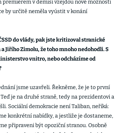
m premiérem v demisi vzejdou nové možnosti
e by určitě neměla vyústit v konání
SSD do vlády, pak jste kritizoval stranické
a Jiřího Zimolu, že toho mnoho nedohodli. S
nisterstvo vnitro, nebo odcházíme od
?
dnání jsme uzavřeli. Řekněme, že je to první
 Teď je na druhé straně, tedy na prezidentovi a
šli. Sociální demokracie není Taliban, neříká:
 konkrétní nabídky, a jestliže je dostaneme,
sme připraveni být opoziční stranou. Osobně