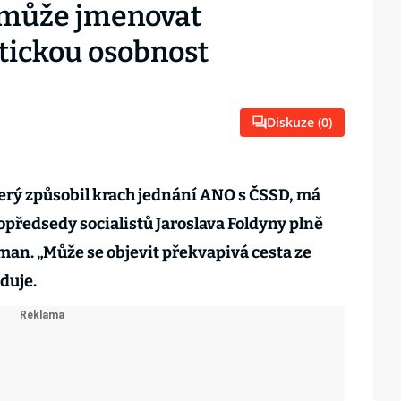
 může jmenovat
tickou osobnost
Diskuze (
0
)
terý způsobil krach jednání ANO s ČSSD, má
předsedy socialistů Jaroslava Foldyny plně
man. „Může se objevit překvapivá cesta ze
duje.