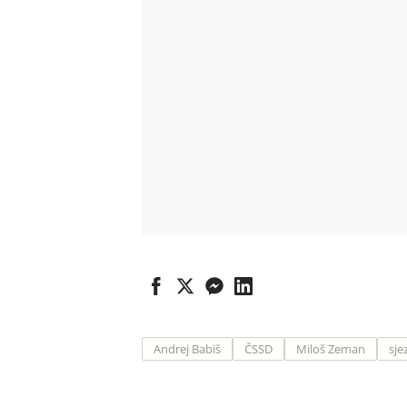
Andrej Babiš
ČSSD
Miloš Zeman
sje