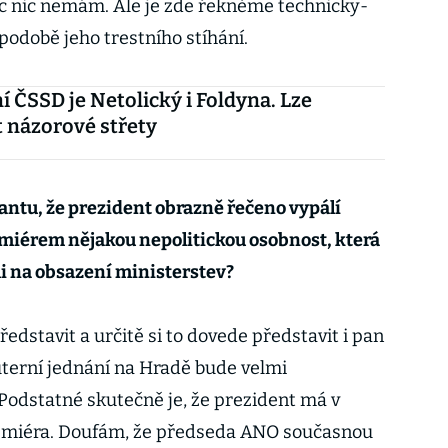
ec nic nemám. Ale je zde řekněme technicky-
podobě jeho trestního stíhání.
í ČSSD je Netolický i Foldyna. Lze
 názorové střety
iantu, že prezident obrazně řečeno vypálí
miérem nějakou nepolitickou osobnost, která
i na obsazení ministerstev?
dstavit a určitě si to dovede představit i pan
úterní jednání na Hradě bude velmi
. Podstatné skutečně je, že prezident má v
emiéra. Doufám, že předseda ANO současnou