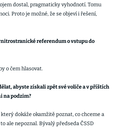
stojem dostal, pragmaticky vyhodnotí. Tomu
ci. Proto je možné, že se objeví i řešení,
nitrostranické referendum o vstupu do
by o čem hlasovat.
ělat, abyste získali zpět své voliče a v příštích
ni na podzim?
k, který dokáže okamžitě poznat, co chceme a
ů to ale nepoznal. Bývalý předseda ČSSD