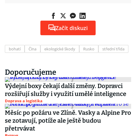
Začít diskuzi
bohatí
Čína
ekologické škody
Rusko
střední třída
Doporučujeme
Výdejní boxy čekají další změny. Dopravci
rozšiřují služby i využití umělé inteligence
Doprava a logistika
Měsíc po požáru ve Zlíně. Vasky a Alpine Pro
se zotavují, potíže ale ještě budou
přetrvávat
Byznys