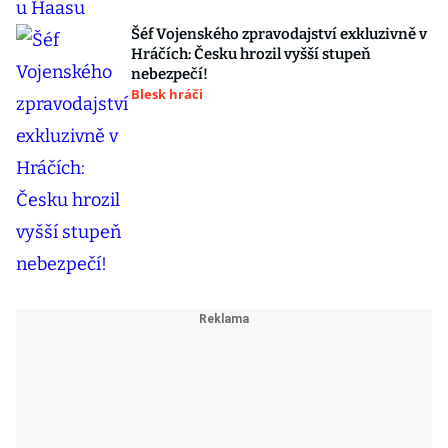
Šéf Vojenského zpravodajství exkluzivně v
Hráčích: Česku hrozil vyšší stupeň
nebezpečí!
Blesk hráči