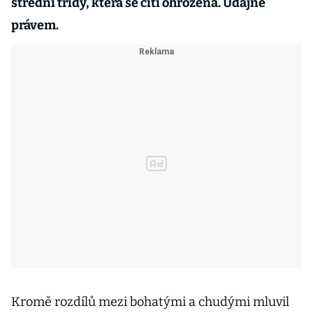
střední třídy, která se cítí ohrožená. Údajně
právem.
Kromě rozdílů mezi bohatými a chudými mluvil