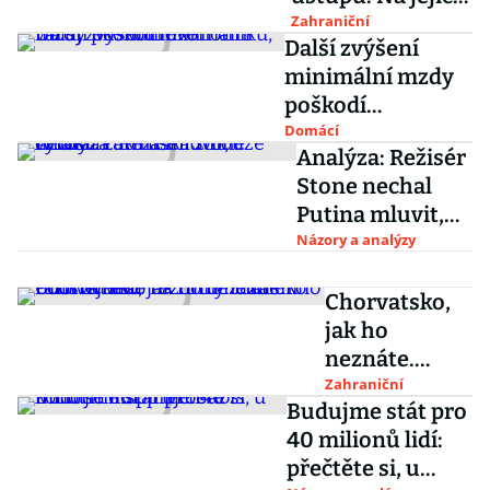
pozice se tlačí
Zahraniční
Další zvýšení
rozvíjející se
minimální mzdy
země
poškodí
ekonomiku,
Domácí
Analýza: Režisér
varují ekonomové
Stone nechal
Putina mluvit,
vynikla tak
Názory a analýzy
ruská z nouze
ctnost
Chorvatsko,
jak ho
neznáte.
Podívejte se
Zahraniční
Budujme stát pro
na ruiny
40 milionů lidí:
luxusního
přečtěte si, u
turistického