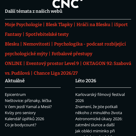
Další témata z našich webů
Moje Psychologie
Blesk Tlapky
Hráči na Blesku
iSport
Fantasy
Spotřebitelské testy
Blesku
Nemovitosti
Psychologika - podcast rozbíjející
psychologické mýty
Fotbalové přestupy
ONLINE
Eventový prostor Level 9
OKTAGON 92: Szabová
vs. Pudilová
Chance Liga 2026/27
Aktuálně
Léto 2026
Epicentrum
Karlovarský filmový festival
Neštovice: příznaky, léčba
2026
V čem jezdí Yamal a Mesii?
Znamení, že jste potkali
Kvízy pro seniory
někoho z minulého života
Kalendář úplňků 2026
Astronomické úkazy 2026:
Co je bodycount?
zatmění slunce a další
Jak obléci miminko při