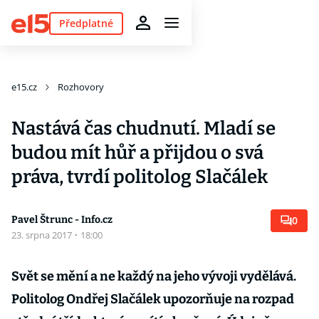
Předplatné
e15.cz
Rozhovory
Nastává čas chudnutí. Mladí se
budou mít hůř a přijdou o svá
práva, tvrdí politolog Slačálek
Pavel Štrunc - Info.cz
0
23. srpna 2017
·
18:00
Svět se mění a ne každý na jeho vývoji vydělává.
Politolog Ondřej Slačálek upozorňuje na rozpad