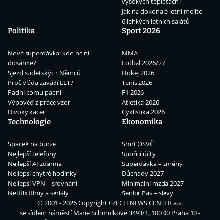
vysokých teplotách?
Jak na dokonalé letní mojito
6 lehkých letních salátů
Politika
Sport 2026
Nová superdávka: kdo na ní
MMA
dosáhne?
Fotbal 2026/27
Sjezd sudetských Němců
Hokej 2026
Proč vláda zavádí EET?
Tenis 2026
Padni komu padni
F1 2026
Výpověď z práce vzor
Atletika 2026
Divoký kačer
Cyklistika 2026
Technologie
Ekonomika
SpaceX na burze
Smrt OSVČ
Nejlepší telefony
Spořicí účty
Nejlepší AI zdarma
Superdávka – změny
Nejlepší chytré hodinky
Důchody 2027
Nejlepší VPN – srovnání
Minimální mzda 2027
Netflix filmy a seriály
Senior Pas – slevy
© 2001 - 2026 Copyright
CZECH NEWS CENTER a.s.
se sídlem náměstí Marie Schmolkové 3493/1, 100 00 Praha 10 -