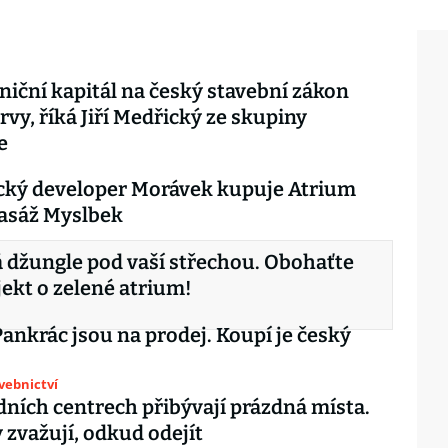
niční kapitál na český stavební zákon
vy, říká Jiří Medřický ze skupiny
e
ký developer Morávek kupuje Atrium
pasáž Myslbek
 džungle pod vaší střechou. Obohaťte
jekt o zelené atrium!
ankrác jsou na prodej. Koupí je český
avebnictví
ních centrech přibývají prázdná místa.
zvažují, odkud odejít