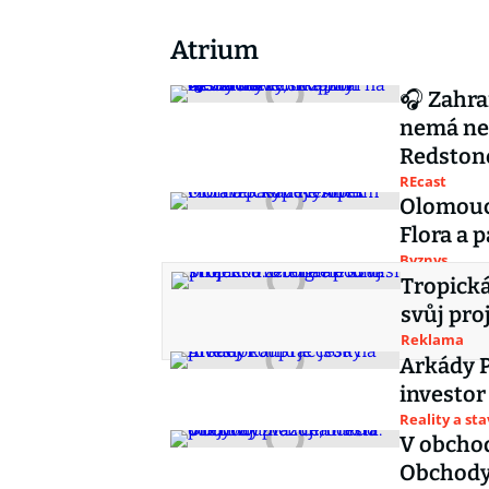
Atrium
🎧 Zahra
nemá ner
Redston
REcast
Olomouc
Flora a 
Byznys
Tropická
svůj pro
Reklama
Arkády P
investor
Reality a st
V obchod
Obchody 