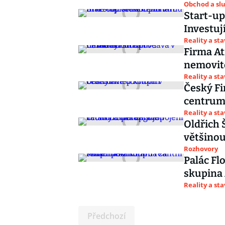
Obchod a sl
Start-up
Investuj
Reality a st
Firma A
nemovito
Reality a st
Český Fi
centru
Reality a st
Oldřich 
většino
Rozhovory
Palác Flo
skupina
Reality a st
Předchozí