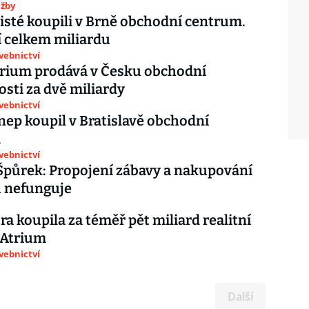
užby
isté koupili v Brně obchodní centrum.
í celkem miliardu
avebnictví
trium prodává v Česku obchodní
sti za dvě miliardy
avebnictví
nep koupil v Bratislavě obchodní
m
avebnictví
Špůrek: Propojení zábavy a nakupování
u nefunguje
ra koupila za téměř pět miliard realitní
 Atrium
avebnictví
Další