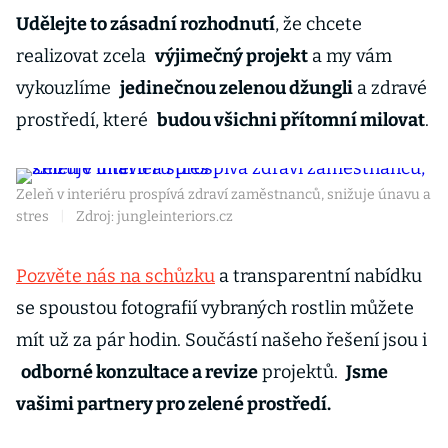
Udělejte to zásadní rozhodnutí
, že chcete
realizovat zcela
výjimečný projekt
a my vám
vykouzlíme
jedinečnou zelenou džungli
a zdravé
prostředí, které
budou všichni přítomní milovat
.
Zeleň v interiéru prospívá zdraví zaměstnanců, snižuje únavu a
stres
|
Zdroj: jungleinteriors.cz
Pozvěte nás na schůzku
a transparentní nabídku
se spoustou fotografií vybraných rostlin můžete
mít už za pár hodin. Součástí našeho řešení jsou i
odborné konzultace a revize
projektů.
Jsme
vašimi partnery pro zelené prostředí.