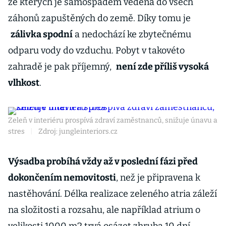
ze kterých je samospádem vedena do všech
záhonů zapuštěných do země. Díky tomu je
zálivka spodní
a nedochází ke zbytečnému
odparu vody do vzduchu. Pobyt v takovéto
zahradě je pak příjemný,
není zde příliš vysoká
vlhkost
.
Zeleň v interiéru prospívá zdraví zaměstnanců, snižuje únavu a
stres
|
Zdroj: jungleinteriors.cz
Výsadba probíhá vždy až v poslední fázi před
dokončením nemovitosti
, než je připravena k
nastěhování. Délka realizace zeleného atria záleží
na složitosti a rozsahu, ale například atrium o