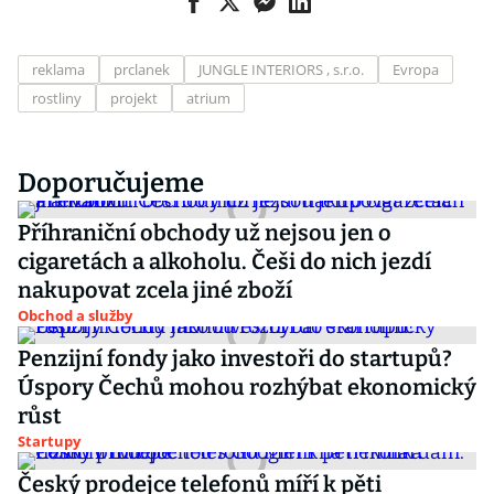
reklama
prclanek
JUNGLE INTERIORS , s.r.o.
Evropa
rostliny
projekt
atrium
Doporučujeme
Příhraniční obchody už nejsou jen o
cigaretách a alkoholu. Češi do nich jezdí
nakupovat zcela jiné zboží
Obchod a služby
Penzijní fondy jako investoři do startupů?
Úspory Čechů mohou rozhýbat ekonomický
růst
Startupy
Český prodejce telefonů míří k pěti