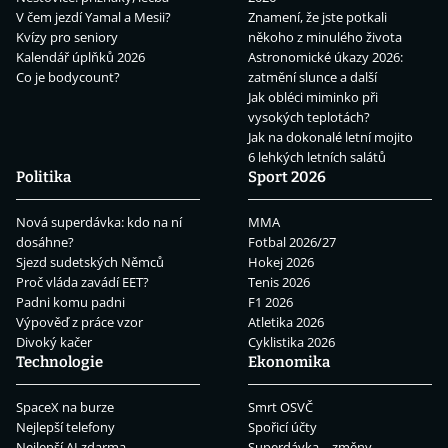
V čem jezdí Yamal a Mesii?
Znamení, že jste potkali
Kvízy pro seniory
někoho z minulého života
Kalendář úplňků 2026
Astronomické úkazy 2026:
Co je bodycount?
zatmění slunce a další
Jak obléci miminko při
vysokých teplotách?
Jak na dokonalé letní mojito
6 lehkých letních salátů
Politika
Sport 2026
Nová superdávka: kdo na ní
MMA
dosáhne?
Fotbal 2026/27
Sjezd sudetských Němců
Hokej 2026
Proč vláda zavádí EET?
Tenis 2026
Padni komu padni
F1 2026
Výpověď z práce vzor
Atletika 2026
Divoký kačer
Cyklistika 2026
Technologie
Ekonomika
SpaceX na burze
Smrt OSVČ
Nejlepší telefony
Spořicí účty
Nejlepší AI zdarma
Superdávka – změny