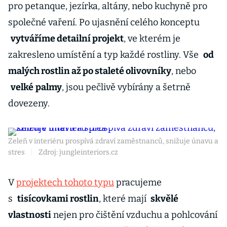
pro petanque, jezírka, altány, nebo kuchyně pro
společné vaření. Po ujasnění celého konceptu
vytváříme detailní projekt
, ve kterém je
zakresleno umístění a typ každé rostliny. Vše
od
malých rostlin až po staleté olivovníky
, nebo
velké
palmy
, jsou pečlivě vybírány a šetrně
dovezeny.
Zeleň v interiéru prospívá zdraví zaměstnanců, snižuje únavu a
stres
|
Zdroj: jungleinteriors.cz
V
projektech tohoto typu
pracujeme
s
tisícovkami rostlin
, které mají
skvělé
vlastnosti
nejen pro čištění vzduchu a pohlcování