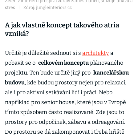
Zeleň v interiéru prospívá zdraví zaměstnanců, snižuje únavu a
stres
|
Zdroj: jungleinteriors.cz
A jak vlastně koncept takového atria
vzniká?
Určitě je důležité sednout si s
architekty
a
pobavit se o
celkovém konceptu
plánovaného
projektu. Ten bude určitě jiný pro
kancelářskou
budovu
, kde budou prostory nejen pro relaxaci,
ale i pro aktivní setkávání lidí i práci. Nebo
například pro senior house, které jsou v Evropě
tímto způsobem často realizované. Zde jsou to
prostory pro odpočinek, zábavu a odreagování.
Do prostoru se dá zakomponovat i třeba hřiště