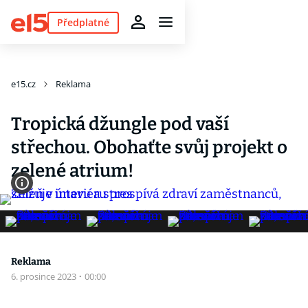
Předplatné
e15.cz
Reklama
Tropická džungle pod vaší
střechou. Obohaťte svůj projekt o
zelené atrium!
Reklama
6. prosince 2023
·
00:00