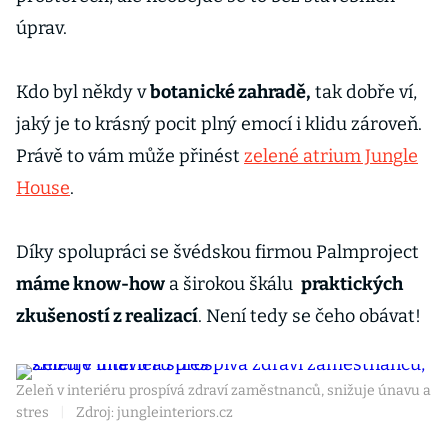
úprav.
Kdo byl někdy v
botanické zahradě,
tak dobře ví,
jaký je to krásný pocit plný emocí i klidu zároveň.
Právě to vám může přinést
zelené atrium Jungle
House
.
Díky spolupráci se švédskou firmou Palmproject
máme know-how
a širokou škálu
praktických
zkušeností z realizací
. Není tedy se čeho obávat!
Zeleň v interiéru prospívá zdraví zaměstnanců, snižuje únavu a
stres
|
Zdroj: jungleinteriors.cz