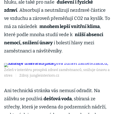
hluku, ale také pro naše
duševní i fyzické
zdraví
. Absorbují a neutralizují nezdravé částice
ve vzduchu a zároveň přeměňují CO2 na kyslík. To
má za následek
mnohem lepší vnitřní klima
,
které podle mnoha studií vede k
nižší absenci
nemocí, snížení únavy
i bolestí hlavy mezi
zaměstnanci a návštěvníky.
Zeleň v interiéru prospívá zdraví zaměstnanců, snižuje únavu a
stres
|
Zdroj: jungleinteriors.cz
Ani technická stránka vás nemusí odradit. Na
zálivku se používá
dešťová voda
, sbíraná ze
střechy, která je svedena do podzemních nádrží,