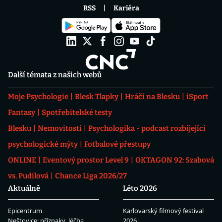
RSS
Kariéra
Další témata z našich webů
Moje Psychologie
Blesk Tlapky
Hráči na Blesku
iSport
Fantasy
Spotřebitelské testy
Blesku
Nemovitosti
Psychologika - podcast rozbíjející
psychologické mýty
Fotbalové přestupy
ONLINE
Eventový prostor Level 9
OKTAGON 92: Szabová
vs. Pudilová
Chance Liga 2026/27
Aktuálně
Léto 2026
Epicentrum
Karlovarský filmový festival
Neštovice: příznaky, léčba
2026