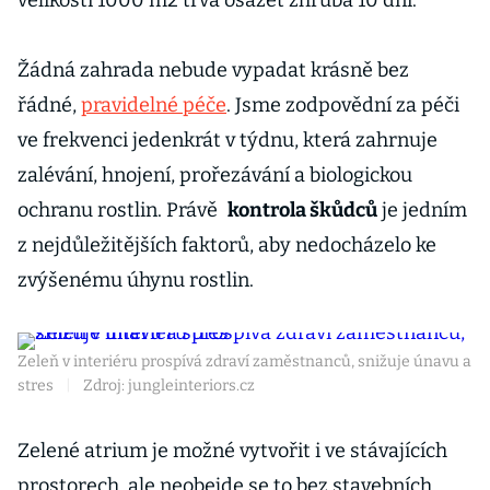
velikosti 1000 m2 trvá osázet zhruba 10 dní.
Žádná zahrada nebude vypadat krásně bez
řádné,
pravidelné péče
. Jsme zodpovědní za péči
ve frekvenci jedenkrát v týdnu, která zahrnuje
zalévání, hnojení, prořezávání a biologickou
ochranu rostlin. Právě
kontrola škůdců
je jedním
z nejdůležitějších faktorů, aby nedocházelo ke
zvýšenému úhynu rostlin.
Zeleň v interiéru prospívá zdraví zaměstnanců, snižuje únavu a
stres
|
Zdroj: jungleinteriors.cz
Zelené atrium je možné vytvořit i ve stávajících
prostorech, ale neobejde se to bez stavebních