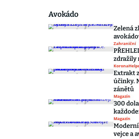
Avokádo
Zelená z
avokádo
Zahraniční
PŘEHLEDN
zdražily 
KoronaHelpd
Extrakt 
účinky. 
zánětů
Magazín
300 dola
každoden
Magazín
Moderní 
vejce a 