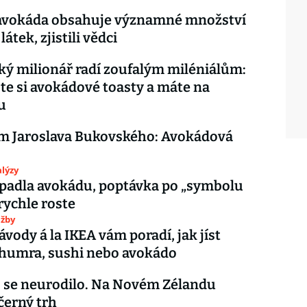
 avokáda obsahuje významné množství
átek, zjistili vědci
ký milionář radí zoufalým miléniálům:
e si avokádové toasty a máte na
u
m Jaroslava Bukovského: Avokádová
lýzy
padla avokádu, poptávka po „symbolu
rychle roste
užby
ávody á la IKEA vám poradí, jak jíst
 humra, sushi nebo avokádo
 se neurodilo. Na Novém Zélandu
černý trh