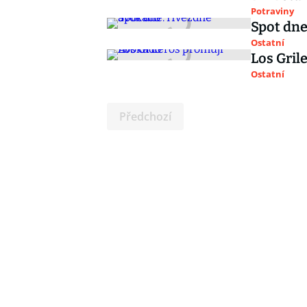
Potraviny
Spot dn
Ostatní
Los Gril
Ostatní
Předchozí