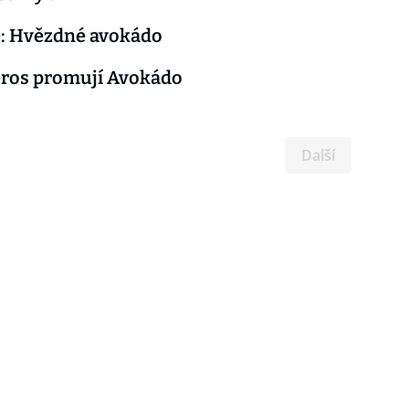
e: Hvězdné avokádo
eros promují Avokádo
Další