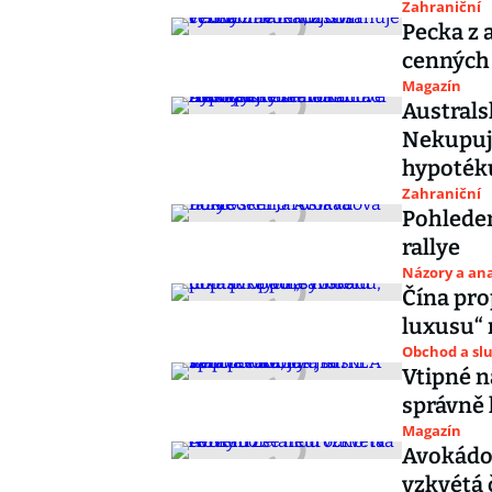
Zahraniční
Pecka z
cenných l
Magazín
Australs
Nekupujt
hypoték
Zahraniční
Pohlede
rallye
Názory a ana
Čína pro
luxusu“ 
Obchod a sl
Vtipné n
správně
Magazín
Avokádo
vzkvétá 