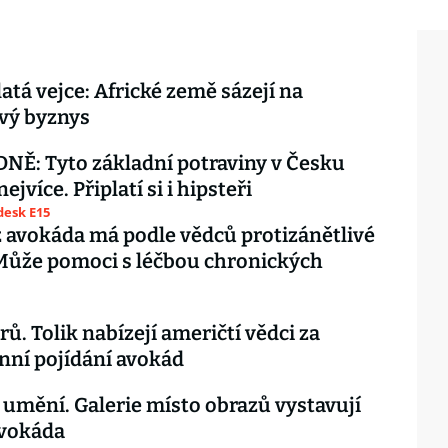
latá vejce: Africké země sázejí na
vý byznys
Ě: Tyto základní potraviny v Česku
nejvíce. Připlatí si i hipsteři
esk E15
z avokáda má podle vědců protizánětlivé
Může pomoci s léčbou chronických
rů. Tolik nabízejí američtí vědci za
ní pojídání avokád
umění. Galerie místo obrazů vystavují
avokáda