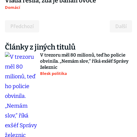
Vláda řešila, zda je banán ovoce
Domácí
Předchozí
Další
Články z jiných titulů
V trezoru měl 80 milionů, teď ho policie
obvinila. „Nemám slov,“ říká exšéf Správy
železnic
Blesk politika