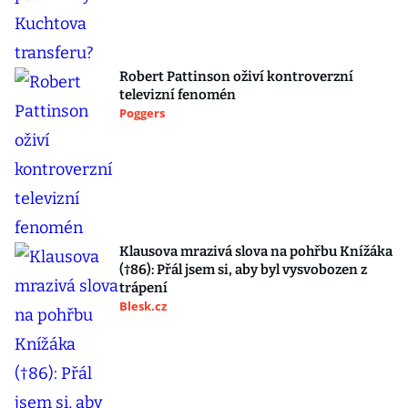
Robert Pattinson oživí kontroverzní
televizní fenomén
Poggers
Klausova mrazivá slova na pohřbu Knížáka
(†86): Přál jsem si, aby byl vysvobozen z
trápení
Blesk.cz