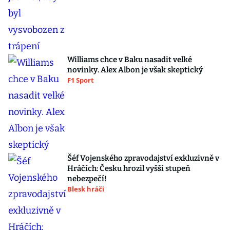
Williams chce v Baku nasadit velké
novinky. Alex Albon je však skeptický
F1 Sport
Šéf Vojenského zpravodajství exkluzivně v
Hráčích: Česku hrozil vyšší stupeň
nebezpečí!
Blesk hráči