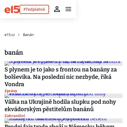
Předplatné
e15.cz
Banán
banán
S plynem je to jako s frontou na banány za
bolševika. Na poslední nic nezbyde, říká
Vondra
Zprávy
Válka na Ukrajině hodila slupku pod nohy
ekvádorským pěstitelům banánů
Zahraniční
Prodej fair trade zboží v Německu během