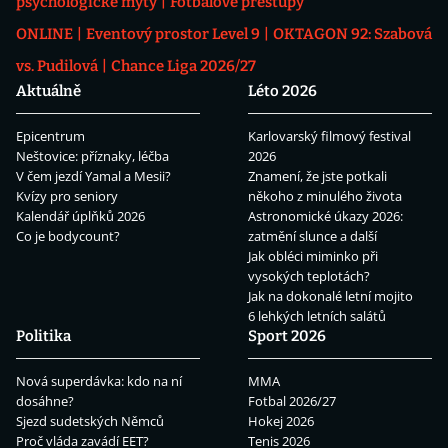
psychologické mýty
Fotbalové přestupy
ONLINE
Eventový prostor Level 9
OKTAGON 92: Szabová
vs. Pudilová
Chance Liga 2026/27
Aktuálně
Léto 2026
Epicentrum
Karlovarský filmový festival
Neštovice: příznaky, léčba
2026
V čem jezdí Yamal a Mesii?
Znamení, že jste potkali
Kvízy pro seniory
někoho z minulého života
Kalendář úplňků 2026
Astronomické úkazy 2026:
Co je bodycount?
zatmění slunce a další
Jak obléci miminko při
vysokých teplotách?
Jak na dokonalé letní mojito
6 lehkých letních salátů
Politika
Sport 2026
Nová superdávka: kdo na ní
MMA
dosáhne?
Fotbal 2026/27
Sjezd sudetských Němců
Hokej 2026
Proč vláda zavádí EET?
Tenis 2026