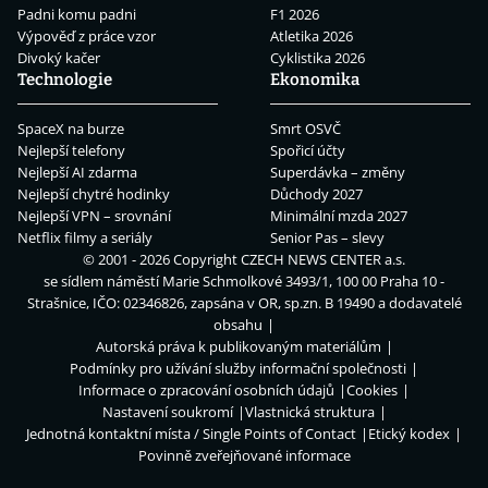
Padni komu padni
F1 2026
Výpověď z práce vzor
Atletika 2026
Divoký kačer
Cyklistika 2026
Technologie
Ekonomika
SpaceX na burze
Smrt OSVČ
Nejlepší telefony
Spořicí účty
Nejlepší AI zdarma
Superdávka – změny
Nejlepší chytré hodinky
Důchody 2027
Nejlepší VPN – srovnání
Minimální mzda 2027
Netflix filmy a seriály
Senior Pas – slevy
© 2001 - 2026 Copyright
CZECH NEWS CENTER a.s.
se sídlem náměstí Marie Schmolkové 3493/1, 100 00 Praha 10 -
Strašnice, IČO: 02346826, zapsána v OR, sp.zn. B 19490 a dodavatelé
obsahu
Autorská práva k publikovaným materiálům
Podmínky pro užívání služby informační společnosti
Informace o zpracování osobních údajů
Cookies
Nastavení soukromí
Vlastnická struktura
Jednotná kontaktní místa / Single Points of Contact
Etický kodex
Povinně zveřejňované informace