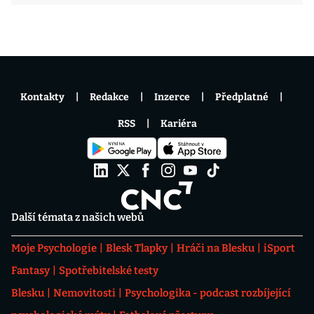
Kontakty
Redakce
Inzerce
Předplatné
RSS
Kariéra
Další témata z našich webů
Moje Psychologie
Blesk Tlapky
Hráči na Blesku
iSport
Fantasy
Spotřebitelské testy
Blesku
Nemovitosti
Psychologika - podcast rozbíjející