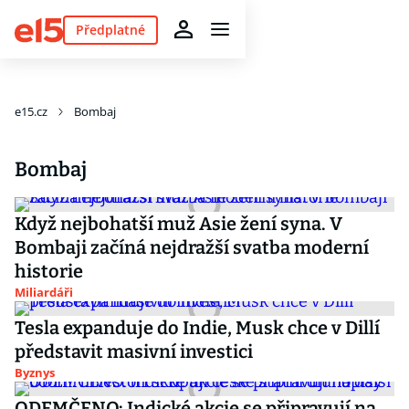
Předplatné
e15.cz
Bombaj
Bombaj
Když nejbohatší muž Asie žení syna. V
Bombaji začíná nejdražší svatba moderní
historie
Miliardáři
Tesla expanduje do Indie, Musk chce v Dillí
představit masivní investici
Byznys
ODEMČENO: Indické akcie se připravují na