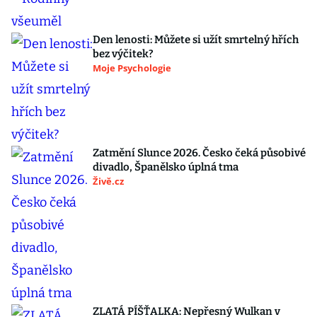
Den lenosti: Můžete si užít smrtelný hřích
bez výčitek?
Moje Psychologie
Zatmění Slunce 2026. Česko čeká působivé
divadlo, Španělsko úplná tma
Živě.cz
ZLATÁ PÍŠŤALKA: Nepřesný Wulkan v