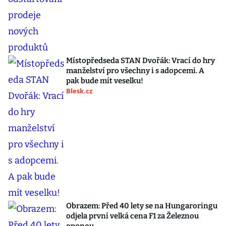
Místopředseda STAN Dvořák: Vrací do hry
manželství pro všechny i s adopcemi. A
pak bude mít veselku!
Blesk.cz
Obrazem: Před 40 lety se na Hungaroringu
odjela první velká cena F1 za Železnou