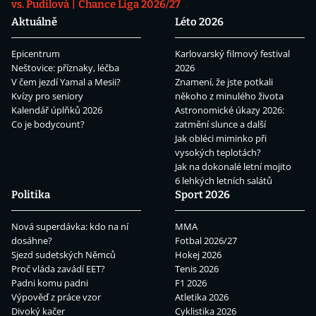
vs. Pudilová
Chance Liga 2026/27
Aktuálně
Léto 2026
Epicentrum
Karlovarský filmový festival
Neštovice: příznaky, léčba
2026
V čem jezdí Yamal a Mesii?
Znamení, že jste potkali
Kvízy pro seniory
někoho z minulého života
Kalendář úplňků 2026
Astronomické úkazy 2026:
Co je bodycount?
zatmění slunce a další
Jak obléci miminko při
vysokých teplotách?
Jak na dokonalé letní mojito
6 lehkých letních salátů
Politika
Sport 2026
Nová superdávka: kdo na ní
MMA
dosáhne?
Fotbal 2026/27
Sjezd sudetských Němců
Hokej 2026
Proč vláda zavádí EET?
Tenis 2026
Padni komu padni
F1 2026
Výpověď z práce vzor
Atletika 2026
Divoký kačer
Cyklistika 2026