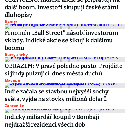
další boom. Investoři skupují české státní
dluhopisy
Byznys
Fenomén „Ball Street“ násobí investorům
vklady. Indické akcie se šikují k dalšímu
boomu
Burzy a trhy
OBRAZEM: V pravé poledne pusto. Projděte
si jindy pulzující, dnes města duchů
Magazín
Indie začala se stavbou nejvyšší sochy
světa, vyjde na stovky milionů dolarů
Zahraniční
Indický miliardář koupil v Bombaji
nejdražší rezidenci všech dob