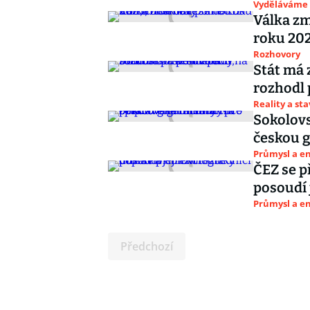
Vyděláváme
Válka zm
roku 202
Rozhovory
Stát má 
rozhodl 
Reality a st
Sokolovs
českou g
Průmysl a e
ČEZ se př
posoudí 
Průmysl a e
Předchozí