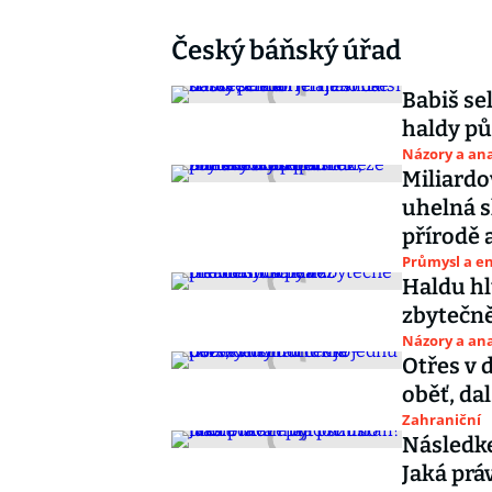
Český báňský úřad
Babiš se
hal
Názory a ana
Miliardo
uhelná 
přírodě 
Průmysl a e
Haldu hl
zbytečn
Názory a ana
Otřes v 
oběť, da
Zahraniční
Následke
Jaká prá