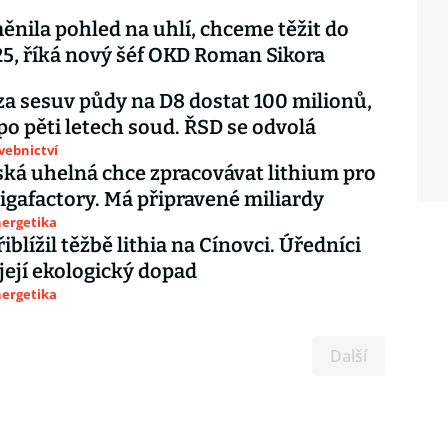
ěnila pohled na uhlí, chceme těžit do
5, říká nový šéf OKD Roman Sikora
za sesuv půdy na D8 dostat 100 milionů,
po pěti letech soud. ŘSD se odvolá
avebnictví
ká uhelná chce zpracovávat lithium pro
igafactory. Má připravené miliardy
nergetika
iblížil těžbě lithia na Cínovci. Úředníci
její ekologický dopad
nergetika
Další