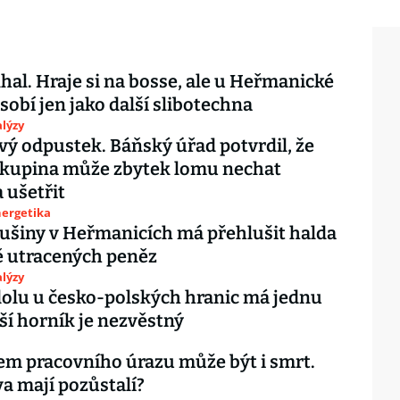
lhal. Hraje si na bosse, ale u Heřmanické
dy působí jen jako další slibotechna
lýzy
vý odpustek. Báňský úřad potvrdil, že
skupina může zbytek lomu nechat
a ušetřit
nergetika
ušiny v Heřmanicích má přehlušit halda
ě utracených peněz
lýzy
dolu u česko-polských hranic má jednu
lší horník je nezvěstný
m pracovního úrazu může být i smrt.
va mají pozůstalí?