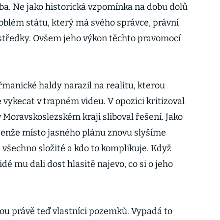
a. Ne jako historická vzpomínka na dobu dolů
roblém státu, který má svého správce, právní
středky. Ovšem jeho výkon těchto pravomocí
manické haldy narazil na realitu, kterou
vykecat v trapném videu. V opozici kritizoval
v Moravskoslezském kraji sliboval řešení. Jako
, jenže místo jasného plánu znovu slyšíme
e všechno složité a kdo to komplikuje. Když
idé mu dali dost hlasitě najevo, co si o jeho
ou právě teď vlastníci pozemků. Vypadá to