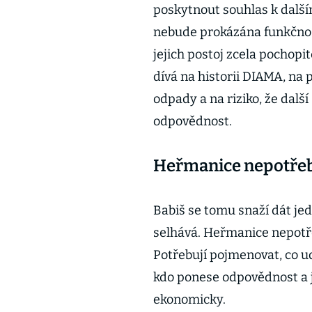
poskytnout souhlas k dalš
nebude prokázána funkčnost
jejich postoj zcela pochopit
dívá na historii DIAMA, na
odpady a na riziko, že dalš
odpovědnost.
Heřmanice nepotřebu
Babiš se tomu snaží dát je
selhává. Heřmanice nepotřeb
Potřebují pojmenovat, co u
kdo ponese odpovědnost a j
ekonomicky.