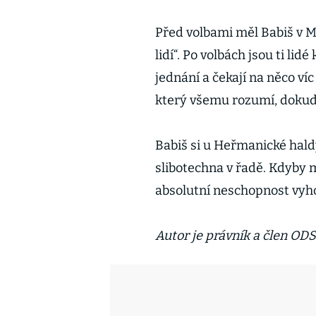
Před volbami měl Babiš v M
lidí“. Po volbách jsou ti lidé
jednání a čekají na něco ví
který všemu rozumí, dokud
Babiš si u Heřmanické haldy
slibotechna v řadě. Kdyby m
absolutní neschopnost vyh
Autor je právník a člen ODS