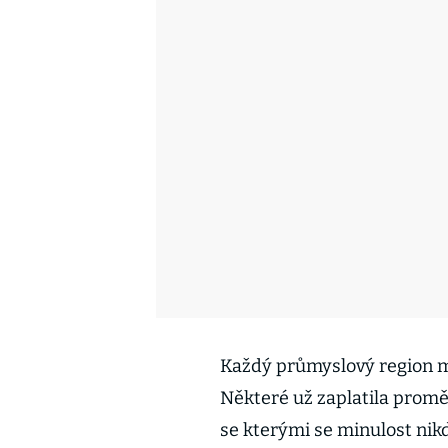
Každý průmyslový region má 
Některé už zaplatila promě
se kterými se minulost ni