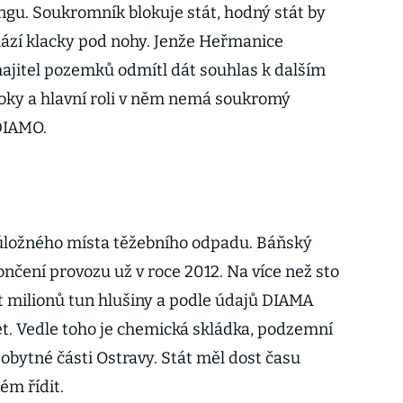
ngu. Soukromník blokuje stát, hodný stát by
hází klacky pod nohy. Jenže Heřmanice
ajitel pozemků odmítl dát souhlas k dalším
oky a hlavní roli v něm nemá soukromý
 DIAMO.
úložného místa těžebního odpadu. Báňský
nčení provozu už v roce 2012. Na více než sto
et milionů tun hlušiny a podle údajů DIAMA
řet. Vedle toho je chemická skládka, podzemní
a obytné části Ostravy. Stát měl dost času
ém řídit.