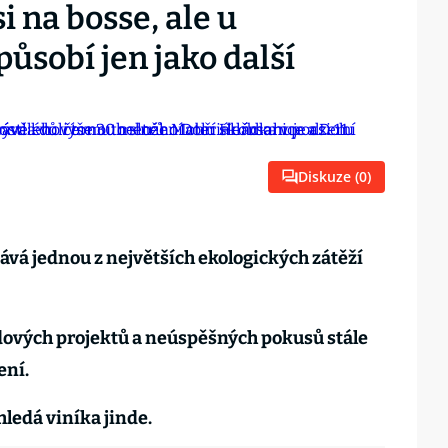
si na bosse, ale u
ůsobí jen jako další
Diskuze (
0
)
vá jednou z největších ekologických zátěží
rdových projektů a neúspěšných pokusů stále
ení.
hledá viníka jinde.