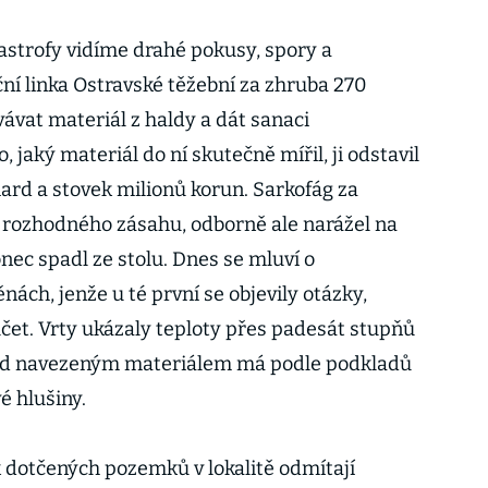
tastrofy vidíme drahé pokusy, spory a
í linka Ostravské těžební za zhruba 270
ávat materiál z haldy a dát sanaci
 jaký materiál do ní skutečně mířil, ji odstavil
iard a stovek milionů korun. Sarkofág za
z rozhodného zásahu, odborně ale narážel na
nec spadl ze stolu. Dnes se mluví o
ách, jenže u té první se objevily otázky,
čet. Vrty ukázaly teploty přes padesát stupňů
Pod navezeným materiálem má podle podkladů
é hlušiny.
 dotčených pozemků v lokalitě odmítají