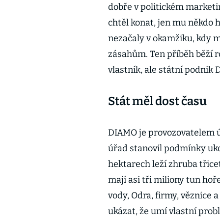
dobře v politickém marketi
chtěl konat, jen mu někdo 
nezačaly v okamžiku, kdy m
zásahům. Ten příběh běží r
vlastník, ale státní podnik
Stát měl dost času
DIAMO je provozovatelem 
úřad stanovil podmínky uko
hektarech leží zhruba třic
mají asi tři miliony tun ho
vody, Odra, firmy, věznice 
ukázat, že umí vlastní probl