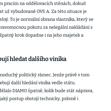
ím pracím na oddělovacích stěnách, dokud
 už vybudované OVS A. Za této situace je
elný. To je normální obrana vlastníka, který se
 pravomocnou pokutu za nelegální nakládání s
í špatný krok dopadne i na jeho majetek a
jí hledat dalšího viníka
dnoduchý politický rámec. Jenže právě v tom
ují další hledání viníka vedle státu.
dělalo DIAMO špatně, kolik bude stát náprava,
aký postup obstojí technicky, právně i