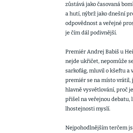
zůstává jako časovaná bomb
a hutí, nýbrž jako dnešní p
odpovědnost a veřejné pro
je čím dál podivnější.
Premiér Andrej Babiš u Heř
nejde ukřičet, nepomůže se 
sarkofág, mluvil o kšeftu a 
premiér se na místo vrátil
hlavně vysvětlování, proč j
přišel na veřejnou debatu, l
lhostejnosti myslí.
Nejpohodlnějším terčem js