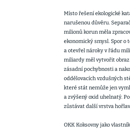
Místo řešení ekologické ka
narušenou důvěru. Separačn
milionů korun měla zpracov
ekonomický smysl. Spor o to,
a otevřel nároky v řádu mil
miliardy měl vytvořit obra
zásadní pochybnosti a nako
oddělovacích vzdušných stěn
které stát nemůže jen vyml
a zvýšený oxid uhelnatý. 
zůstávat další vrstva hořlav
OKK Koksovny jako vlastník