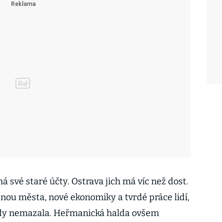
své staré účty. Ostrava jich má víc než dost.
nou města, nové ekonomiky a tvrdé práce lidí,
kdy nemazala. Heřmanická halda ovšem