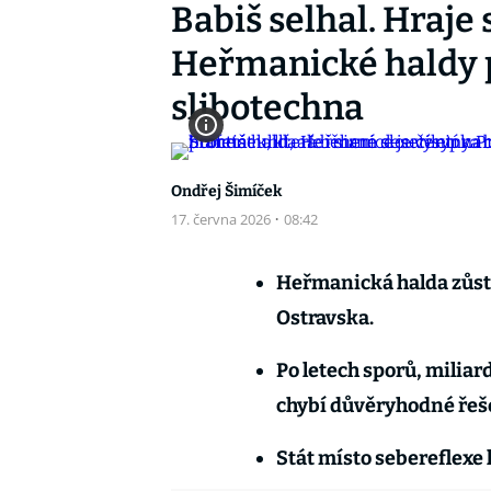
Babiš selhal. Hraje 
Heřmanické haldy p
slibotechna
Ondřej Šimíček
17. června 2026
·
08:42
Heřmanická halda zůstá
Ostravska.
Po letech sporů, milia
chybí důvěryhodné řeš
Stát místo sebereflexe 