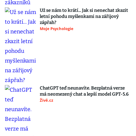
Už se nám to krátí... Jak si nenechat zkazit
letní pohodu myšlenkami na zářijový
zápřah?
Moje Psychologie
ChatGPT teď neunavíte. Bezplatná verze
má neomezený chat a lepší model GPT-5.6
Živě.cz