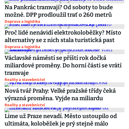
Na Pankrác tramvají? Od soboty to bude
možné. DPP prodloužil trať o 260 metrů
Doprava a logistika
Proč lidé nenávidí elektrokoloběžky? Místo
alternativy se z nich stala turistická past
Doprava a logistika
Václavské náměstí se příští rok dočká
miliardové proměny. Do horní části se vrátí
tramvaje
Reality a stavebnictví
Nová tvář Prahy: Velké pražské třídy čeká
výrazná proměna. Vyjde na miliardu
Reality a stavebnictví
Lime už Praze nevadí. Město ustoupilo od
ultimáta, koloběžek je prý stejně málo