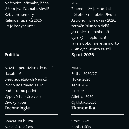
Neštovice: příznaky, léčba
2026
V čem jezdí Yamal a Mesii?
Znamení, že jste potkali
Kvízy pro seniory
někoho z minulého života
Kalendář úplňků 2026
Astronomické úkazy 2026:
Co je bodycount?
zatmění slunce a další
Jak obléci miminko při
vysokých teplotách?
Jak na dokonalé letní mojito
6 lehkých letních salátů
Politika
Sport 2026
Nová superdávka: kdo na ní
MMA
dosáhne?
Fotbal 2026/27
Sjezd sudetských Němců
Hokej 2026
Proč vláda zavádí EET?
Tenis 2026
Padni komu padni
F1 2026
Výpověď z práce vzor
Atletika 2026
Divoký kačer
Cyklistika 2026
Technologie
Ekonomika
SpaceX na burze
Smrt OSVČ
Nejlepší telefony
Spořicí účty