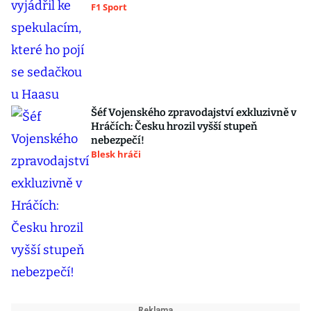
F1 Sport
Šéf Vojenského zpravodajství exkluzivně v
Hráčích: Česku hrozil vyšší stupeň
nebezpečí!
Blesk hráči