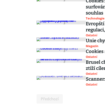
Cookies:
surfován
souhlas
Technologie
Evropští
regulaci
Ostatní
Unie chy
Magazín
Cookies 
Ostatní
Brusel c
ztíží cí
Ostatní
Scanner:
Ostatní
Předchozí