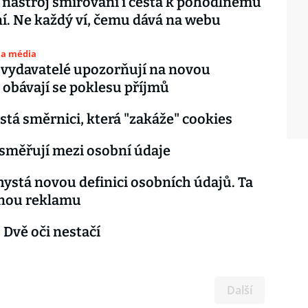
 nástroj šmírování i cesta k pohodlnému
í. Ne každý ví, čemu dává na webu
 a média
 vydavatelé upozorňují na novou
, obávají se poklesu příjmů
stá směrnici, která "zakáže" cookies
směřují mezi osobní údaje
hystá novou definici osobních údajů. Ta
lenou reklamu
 Dvě oči nestačí
Další