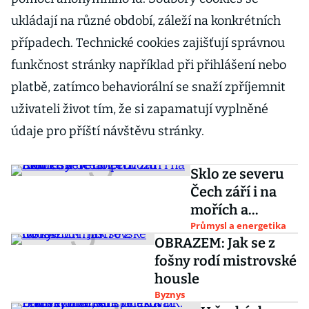
ukládají na různé období, záleží na konkrétních
případech. Technické cookies zajišťují správnou
funkčnost stránky například při přihlášení nebo
platbě, zatímco behaviorální se snaží zpříjemnit
uživateli život tím, že si zapamatují vyplněné
údaje pro příští návštěvu stránky.
Sklo ze severu
Čech září i na
mořích a
oceánech.
Průmysl a energetika
OBRAZEM: Jak se z
Nahlédněte do
fošny rodí mistrovské
provozu
housle
Preciosy
Byznys