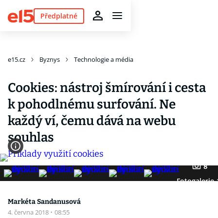
Předplatné
e15.cz
Byznys
Technologie a média
Cookies: nástroj šmírování i cesta
k pohodlnému surfování. Ne
každý ví, čemu dává na webu
souhlas
8
Fotogalerie
Markéta Sandanusová
4. června 2018
·
08:55