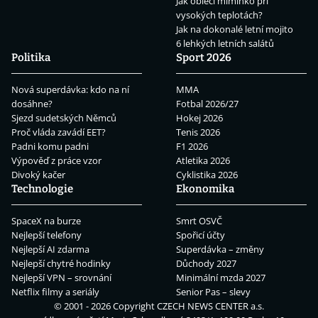
Jak obléci miminko při
vysokých teplotách?
Jak na dokonalé letní mojito
6 lehkých letních salátů
Politika
Sport 2026
Nová superdávka: kdo na ní
MMA
dosáhne?
Fotbal 2026/27
Sjezd sudetských Němců
Hokej 2026
Proč vláda zavádí EET?
Tenis 2026
Padni komu padni
F1 2026
Výpověď z práce vzor
Atletika 2026
Divoký kačer
Cyklistika 2026
Technologie
Ekonomika
SpaceX na burze
Smrt OSVČ
Nejlepší telefony
Spořicí účty
Nejlepší AI zdarma
Superdávka – změny
Nejlepší chytré hodinky
Důchody 2027
Nejlepší VPN – srovnání
Minimální mzda 2027
Netflix filmy a seriály
Senior Pas – slevy
© 2001 - 2026 Copyright
CZECH NEWS CENTER a.s.