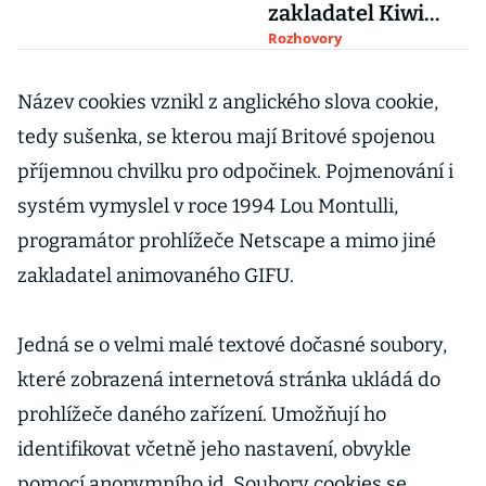
zakladatel Kiwi
Oliver Dlouhý
Rozhovory
Název cookies vznikl z anglického slova cookie,
tedy sušenka, se kterou mají Britové spojenou
příjemnou chvilku pro odpočinek. Pojmenování i
systém vymyslel v roce 1994 Lou Montulli,
programátor prohlížeče Netscape a mimo jiné
zakladatel animovaného GIFU.
Jedná se o velmi malé textové dočasné soubory,
které zobrazená internetová stránka ukládá do
prohlížeče daného zařízení. Umožňují ho
identifikovat včetně jeho nastavení, obvykle
pomocí anonymního id. Soubory cookies se