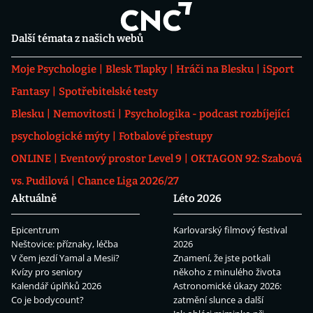
Další témata z našich webů
Moje Psychologie
Blesk Tlapky
Hráči na Blesku
iSport
Fantasy
Spotřebitelské testy
Blesku
Nemovitosti
Psychologika - podcast rozbíjející
psychologické mýty
Fotbalové přestupy
ONLINE
Eventový prostor Level 9
OKTAGON 92: Szabová
vs. Pudilová
Chance Liga 2026/27
Aktuálně
Léto 2026
Epicentrum
Karlovarský filmový festival
Neštovice: příznaky, léčba
2026
V čem jezdí Yamal a Mesii?
Znamení, že jste potkali
Kvízy pro seniory
někoho z minulého života
Kalendář úplňků 2026
Astronomické úkazy 2026:
Co je bodycount?
zatmění slunce a další