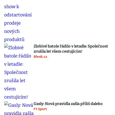
Zlobivé batole řádilo v letadle: Společnost
zrušila let všem cestujícím!
Blesk.cz
Gasly: Nová pravidla zašla příliš daleko
F1 Sport