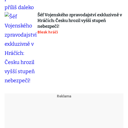
Šéf Vojenského zpravodajství exkluzivně v
Hráčích: Česku hrozil vyšší stupeň
nebezpečí!
Blesk hráči