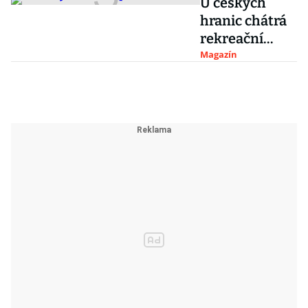
U českých
hranic chátrá
rekreační
areál špiček
Magazín
NDR. Podívejte
se, kde
relaxoval Erich
Honecker