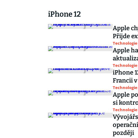
iPhone 12
Apple ch
Přijde ex
Technologie
Apple ha
aktualiz
Technologie
iPhone 1
Francii 
Technologie
Apple po
si kont
Technologie
Vývojářs
operační
později