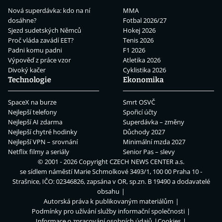
Nová superdávka: kdo na ní
MMA
dosáhne?
Fotbal 2026/27
Sjezd sudetských Němců
Hokej 2026
Proč vláda zavádí EET?
Tenis 2026
Padni komu padni
F1 2026
Výpověď z práce vzor
Atletika 2026
Divoký kačer
Cyklistika 2026
Technologie
Ekonomika
SpaceX na burze
Smrt OSVČ
Nejlepší telefony
Spořicí účty
Nejlepší AI zdarma
Superdávka – změny
Nejlepší chytré hodinky
Důchody 2027
Nejlepší VPN – srovnání
Minimální mzda 2027
Netflix filmy a seriály
Senior Pas – slevy
© 2001 - 2026 Copyright
CZECH NEWS CENTER a.s.
se sídlem náměstí Marie Schmolkové 3493/1, 100 00 Praha 10 -
Strašnice, IČO: 02346826, zapsána v OR, sp.zn. B 19490 a dodavatelé
obsahu
Autorská práva k publikovaným materiálům
Podmínky pro užívání služby informační společnosti
Informace o zpracování osobních údajů
Cookies