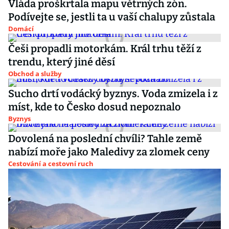
Vláda proškrtala mapu větrných zón.
Podívejte se, jestli ta u vaší chalupy zůstala
Domácí
Češi propadli motorkám. Král trhu těží z
trendu, který jiné děsí
Obchod a služby
Sucho drtí vodácký byznys. Voda zmizela i z
míst, kde to Česko dosud nepoznalo
Byznys
Dovolená na poslední chvíli? Tahle země
nabízí moře jako Maledivy za zlomek ceny
Cestování a cestovní ruch