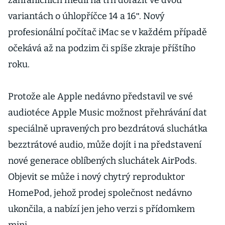
zahraničních médií na trh dorazit ve dvou
variantách o úhlopříčce 14 a 16ʺ. Nový
profesionální počítač iMac se v každém případě
očekává až na podzim či spíše zkraje příštího
roku.
Protože ale Apple nedávno představil ve své
audiotéce Apple Music možnost přehrávání dat
speciálně upravených pro bezdrátová sluchátka
bezztrátové audio, může dojít i na představení
nové generace oblíbených sluchátek AirPods.
Objevit se může i nový chytrý reproduktor
HomePod, jehož prodej společnost nedávno
ukončila, a nabízí jen jeho verzi s přídomkem