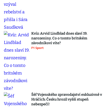
Kvíz: Arvid Lindblad dnes slaví 19.
narozeniny. Co o tomto britském
závodníkovi víte?
F1 Sport
Šéf Vojenského zpravodajství exkluzivně v
Hráčích: Česku hrozil vyšší stupeň
nebezpečí!