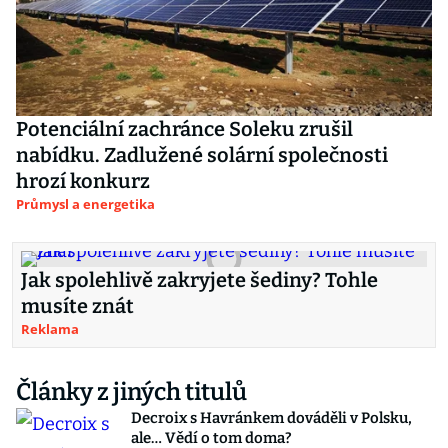
Potenciální zachránce Soleku zrušil
nabídku. Zadlužené solární společnosti
hrozí konkurz
Průmysl a energetika
Jak spolehlivě zakryjete šediny? Tohle
musíte znát
Reklama
Články z jiných titulů
Decroix s Havránkem dováděli v Polsku,
ale… Vědí o tom doma?