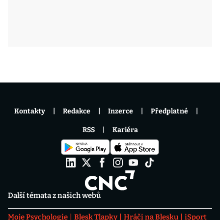
Kontakty
Redakce
Inzerce
Předplatné
RSS
Kariéra
Další témata z našich webů
Moje Psychologie
Blesk Tlapky
Hráči na Blesku
iSport