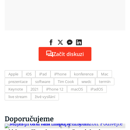
Začít diskuzi
Apple
iOS
iPad
iPhone
konference
Mac
prezentace
software
Tim Cook
wwdc
termín
Keynote
2021
iPhone 12
macOS
iPadOS
live stream
živé vysílání
Doporučujeme