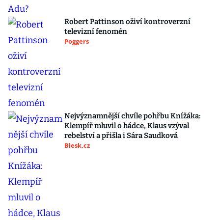
Robert Pattinson oživí kontroverzní
televizní fenomén
Poggers
Nejvýznamnější chvíle pohřbu Knížáka:
Klempíř mluvil o hádce, Klaus vzýval
rebelství a přišla i Sára Saudková
Blesk.cz