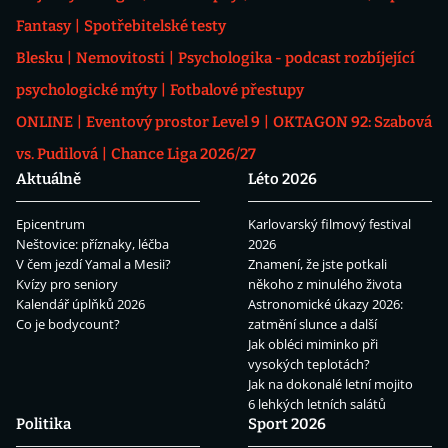
Fantasy
Spotřebitelské testy
Blesku
Nemovitosti
Psychologika - podcast rozbíjející
psychologické mýty
Fotbalové přestupy
ONLINE
Eventový prostor Level 9
OKTAGON 92: Szabová
vs. Pudilová
Chance Liga 2026/27
Aktuálně
Léto 2026
Epicentrum
Karlovarský filmový festival
Neštovice: příznaky, léčba
2026
V čem jezdí Yamal a Mesii?
Znamení, že jste potkali
Kvízy pro seniory
někoho z minulého života
Kalendář úplňků 2026
Astronomické úkazy 2026:
Co je bodycount?
zatmění slunce a další
Jak obléci miminko při
vysokých teplotách?
Jak na dokonalé letní mojito
6 lehkých letních salátů
Politika
Sport 2026