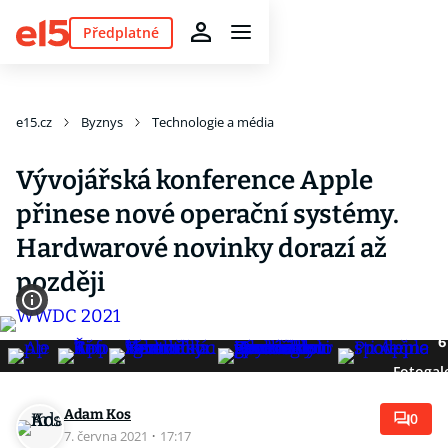
Předplatné
e15.cz
Byznys
Technologie a média
Vývojářská konference Apple
přinese nové operační systémy.
Hardwarové novinky dorazí až
později
6
Fotogal
Adam Kos
0
7. června 2021
·
17:17