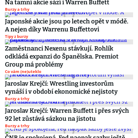
Na tamní akcie sází i Warren Buffett
Burzy a trhy
Japonské akcie jsou po letech opět v módě.
A nejen díky Warrenu Buffettovi
Tipy z burzy
Zaměstnanci Nexenu stávkují. Rohlík
odkládá expanzi do Španělska. Premiot
Group má problémy
Co vám (ne)uteklo
Jaroslav Krejčí: Wrestling investorům
vynáší i v období ekonomické nejistoty
Burzy a trhy
Jaroslav Krejčí: Warren Buffett i přes svých
92 let zůstává sázkou na jistotu
Burzy a trhy
ČNB je spokojená, Fed naopak sazby ještě