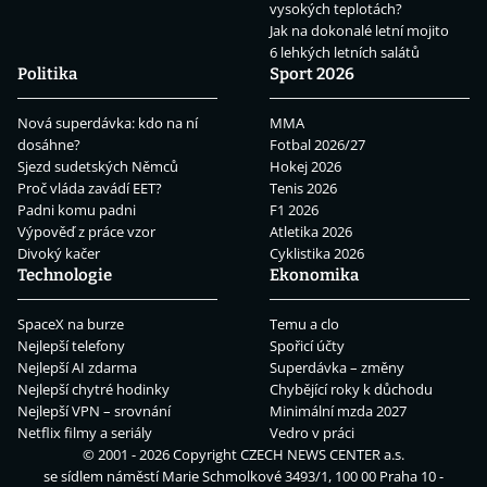
vysokých teplotách?
Jak na dokonalé letní mojito
6 lehkých letních salátů
Politika
Sport 2026
Nová superdávka: kdo na ní
MMA
dosáhne?
Fotbal 2026/27
Sjezd sudetských Němců
Hokej 2026
Proč vláda zavádí EET?
Tenis 2026
Padni komu padni
F1 2026
Výpověď z práce vzor
Atletika 2026
Divoký kačer
Cyklistika 2026
Technologie
Ekonomika
SpaceX na burze
Temu a clo
Nejlepší telefony
Spořicí účty
Nejlepší AI zdarma
Superdávka – změny
Nejlepší chytré hodinky
Chybějící roky k důchodu
Nejlepší VPN – srovnání
Minimální mzda 2027
Netflix filmy a seriály
Vedro v práci
© 2001 - 2026 Copyright
CZECH NEWS CENTER a.s.
se sídlem náměstí Marie Schmolkové 3493/1, 100 00 Praha 10 -