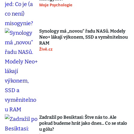
Moje Psychologie
Synology má „novou“ řadu NASů. Modely
Neo+ lákají výkonem, SSD a vyměnitelnou
RAM
Živě.cz
Zadražil po Besiktasi: Štve nás to. Ale
pokud budeme hrát jako dnes... Co se stalo
u gólu?