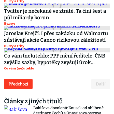
Burzy a trhy
Twitter je nečekaně ve ztrátě. Ta činí šest a
půl miliardy korun
Byznys
Jaroslav Krejčí: I přes zakázku od Walmartu
zůstávají akcie Canoo rizikovou záležitostí
Burzy a trhy
Co vám (ne)uteklo: PPF mění ředitele, ČNB
zvýšila sazby, hypotéky zvyšují úrok...
Co vám (ne)uteklo
Předchozí
Další
Články z jiných titulů
Babišova dovolená: Kousek od oblíbené
destinace Čechů a Onassisova ostrova