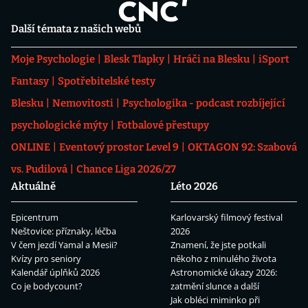
Další témata z našich webů
Moje Psychologie
Blesk Tlapky
Hráči na Blesku
iSport
Fantasy
Spotřebitelské testy
Blesku
Nemovitosti
Psychologika - podcast rozbíjející
psychologické mýty
Fotbalové přestupy
ONLINE
Eventový prostor Level 9
OKTAGON 92: Szabová
vs. Pudilová
Chance Liga 2026/27
Aktuálně
Léto 2026
Epicentrum
Karlovarský filmový festival
Neštovice: příznaky, léčba
2026
V čem jezdí Yamal a Mesii?
Znamení, že jste potkali
Kvízy pro seniory
někoho z minulého života
Kalendář úplňků 2026
Astronomické úkazy 2026:
Co je bodycount?
zatmění slunce a další
Jak obléci miminko při