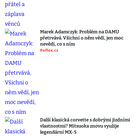
Marek Adamczyk: Problém na DAMU
přetrvává. Všichni o něm vědí, jen moc
nevědí, co s ním
Reflex.cz
Další klasická corvette s dobrými jízdními
vlastnostmi? Mitsuoka znovu využije
legendární MX-5