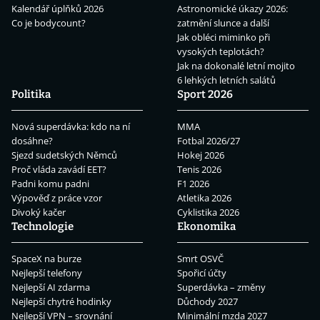
Kalendář úplňků 2026
Astronomické úkazy 2026:
Co je bodycount?
zatmění slunce a další
Jak obléci miminko při
vysokých teplotách?
Jak na dokonalé letní mojito
6 lehkých letních salátů
Politika
Sport 2026
Nová superdávka: kdo na ní
MMA
dosáhne?
Fotbal 2026/27
Sjezd sudetských Němců
Hokej 2026
Proč vláda zavádí EET?
Tenis 2026
Padni komu padni
F1 2026
Výpověď z práce vzor
Atletika 2026
Divoký kačer
Cyklistika 2026
Technologie
Ekonomika
SpaceX na burze
Smrt OSVČ
Nejlepší telefony
Spořicí účty
Nejlepší AI zdarma
Superdávka – změny
Nejlepší chytré hodinky
Důchody 2027
Nejlepší VPN – srovnání
Minimální mzda 2027