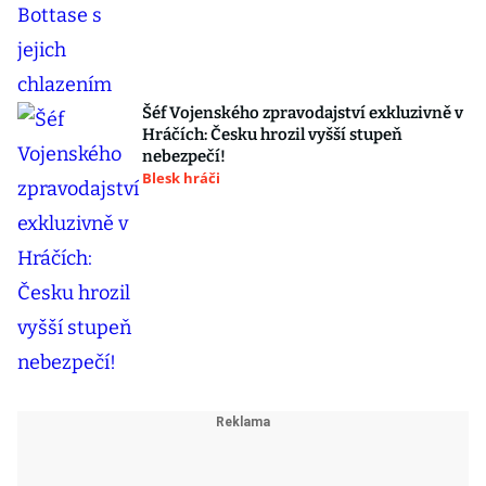
Šéf Vojenského zpravodajství exkluzivně v
Hráčích: Česku hrozil vyšší stupeň
nebezpečí!
Blesk hráči