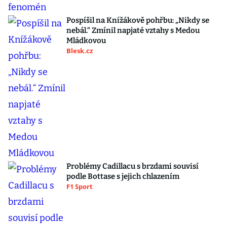
Pospíšil na Knížákově pohřbu: „Nikdy se
nebál.“ Zmínil napjaté vztahy s Medou
Mládkovou
Blesk.cz
Problémy Cadillacu s brzdami souvisí
podle Bottase s jejich chlazením
F1 Sport