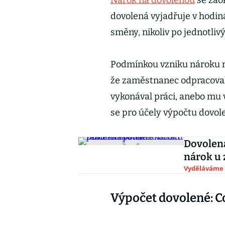
Nárok na dovolenou
se zaok
dovolená vyjadřuje v hodiná
směny, nikoliv po jednotliv
Podmínkou vzniku nároku n
že zaměstnanec odpracoval
vykonával práci, anebo mu v
se pro účely výpočtu dovol
Dovolená
nárok u
Vyděláváme
Výpočet dovolené: C