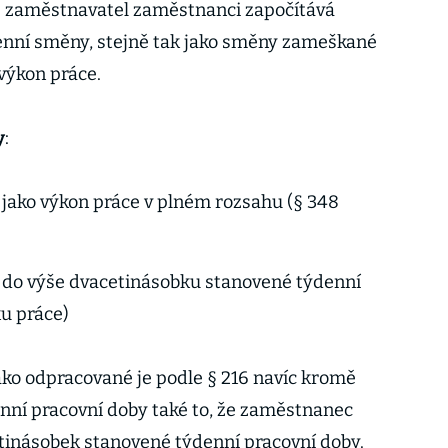
é zaměstnavatel zaměstnanci započítává
nní směny, stejně tak jako směny zameškané
výkon práce.
y
:
jako výkon práce v plném rozsahu (§ 348
 do výše dvacetinásobku stanovené týdenní
ku práce)
ko odpracované je podle § 216 navíc kromě
nní pracovní doby také to, že zaměstnanec
tinásobek stanovené týdenní pracovní doby.