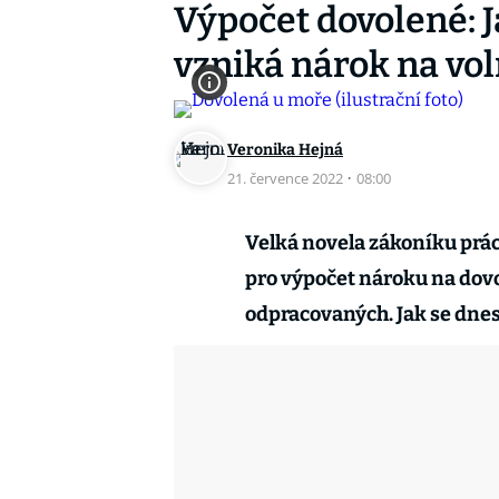
Výpočet dovolené: 
vzniká nárok na vol
Veronika Hejná
21. července 2022
·
08:00
Velká novela zákoníku práce
pro výpočet nároku na dov
odpracovaných. Jak se dnes