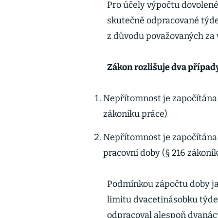
Pro účely výpočtu dovolen
skutečně odpracované týde
z důvodu považovaných za 
Zákon rozlišuje dva případ
Nepřítomnost je započítána 
zákoníku práce)
Nepřítomnost je započítána
pracovní doby (§ 216 zákoní
Podmínkou zápočtu doby ja
limitu dvacetinásobku týde
odpracoval alespoň dvanác