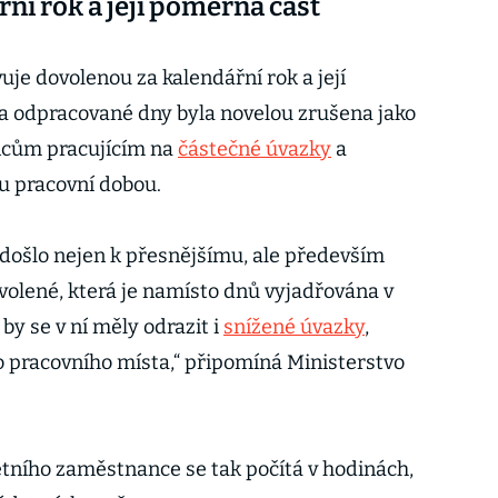
ní rok a její poměrná část
je dovolenou za kalendářní rok a její
a odpracované dny byla novelou zrušena jako
ncům pracujícím na
částečné úvazky
a
 pracovní dobou.
došlo nejen k přesnějšímu, ale především
volené, která je namísto dnů vyjadřována v
by se v ní měly odrazit i
snížené úvazky
,
o pracovního místa,“ připomíná Ministerstvo
tního zaměstnance se tak počítá v hodinách,