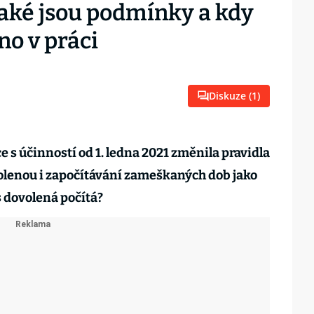
Jaké jsou podmínky a kdy
no v práci
Diskuze (
1
)
 s účinností od 1. ledna 2021 změnila pravidla
olenou i započítávání zameškaných dob jako
 dovolená počítá?