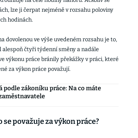
rouhluje na celé hodiny nahoru. Ačkoliv se
ch, lze ji čerpat nejméně v rozsahu poloviny
ých hodinách.
a dovolenou ve výše uvedeném rozsahu je to,
 alespoň čtyři týdenní směny a nadále
e výkonu práce bránily překážky v práci, které
ené za výkon práce považují.
 podle zákoníku práce: Na co máte
 zaměstnavatele
o se považuje za výkon práce?