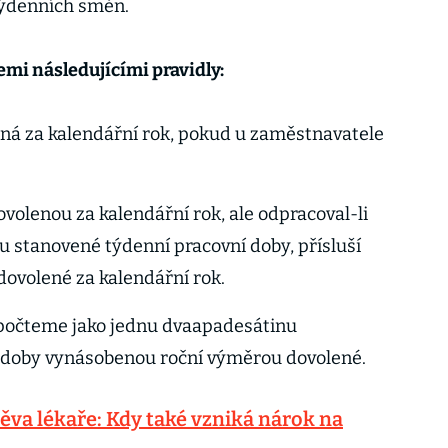
týdenních směn.
emi následujícími pravidly:
ná za kalendářní rok, pokud u zaměstnavatele
volenou za kalendářní rok, ale odpracoval-li
u stanovené týdenní pracovní doby, přísluší
ovolené za kalendářní rok.
počteme jako jednu dvaapadesátinu
 doby vynásobenou roční výměrou dovolené.
těva lékaře: Kdy také vzniká nárok na