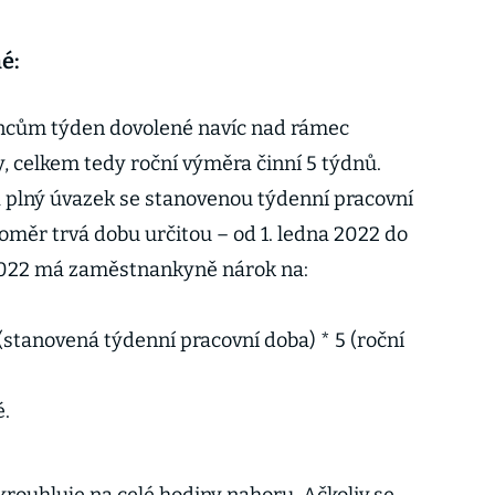
é:
ncům týden dovolené navíc nad rámec
, celkem tedy roční výměra činní 5 týdnů.
plný úvazek se stanovenou týdenní pracovní
oměr trvá dobu určitou – od 1. ledna 2022 do
 2022 má zaměstnankyně nárok na:
(stanovená týdenní pracovní doba) * 5 (roční
é.