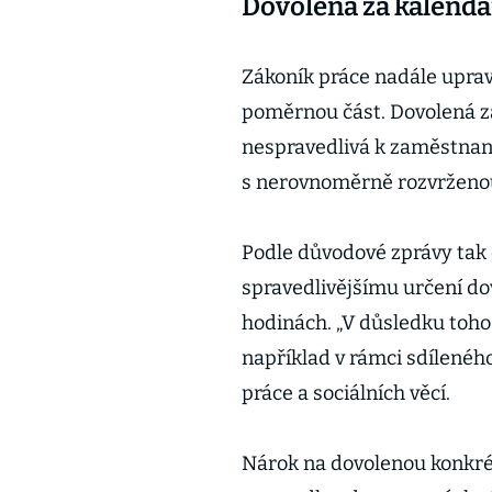
Dovolená za kalendář
Zákoník práce nadále upravu
poměrnou část. Dovolená z
nespravedlivá k zaměstna
s nerovnoměrně rozvrženou
Podle důvodové zprávy tak 
spravedlivějšímu určení do
hodinách. „V důsledku toho 
například v rámci sdílenéh
práce a sociálních věcí.
Nárok na dovolenou konkré