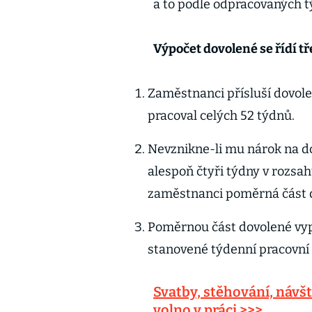
a to podle odpracovaných 
Výpočet dovolené se řídí tř
Zaměstnanci přísluší dovole
pracoval celých 52 týdnů.
Nevznikne-li mu nárok na do
alespoň čtyři týdny v rozsah
zaměstnanci poměrná část d
Poměrnou část dovolené vy
stanovené týdenní pracovní
Svatby, stěhování, návš
volno v práci >>>