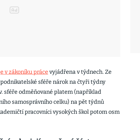
je v zákoníku práce
vyjádřena v týdnech. Ze
podnikatelské sféře nárok na čtyři týdny
zv. sféře odměňované platem (například
ního samosprávního celku) na pět týdnů
kademičtí pracovníci vysokých škol potom osm