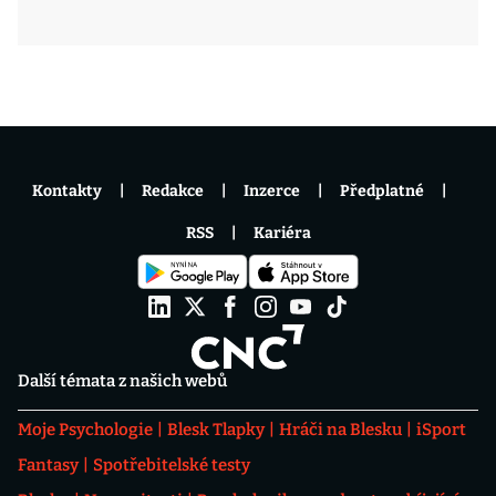
Kontakty
Redakce
Inzerce
Předplatné
RSS
Kariéra
Další témata z našich webů
Moje Psychologie
Blesk Tlapky
Hráči na Blesku
iSport
Fantasy
Spotřebitelské testy