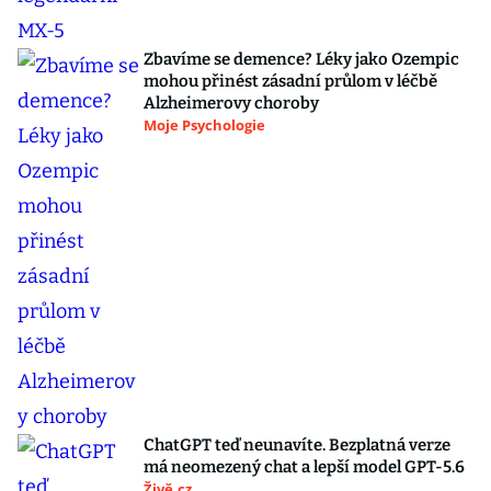
Zbavíme se demence? Léky jako Ozempic
mohou přinést zásadní průlom v léčbě
Alzheimerovy choroby
Moje Psychologie
ChatGPT teď neunavíte. Bezplatná verze
má neomezený chat a lepší model GPT-5.6
Živě.cz