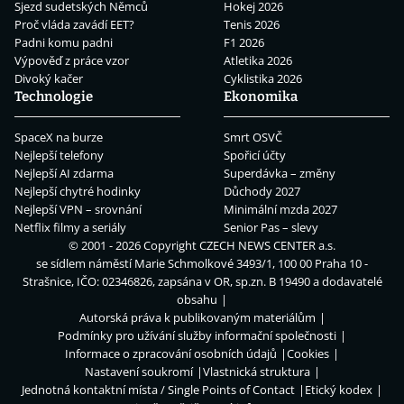
Sjezd sudetských Němců
Hokej 2026
Proč vláda zavádí EET?
Tenis 2026
Padni komu padni
F1 2026
Výpověď z práce vzor
Atletika 2026
Divoký kačer
Cyklistika 2026
Technologie
Ekonomika
SpaceX na burze
Smrt OSVČ
Nejlepší telefony
Spořicí účty
Nejlepší AI zdarma
Superdávka – změny
Nejlepší chytré hodinky
Důchody 2027
Nejlepší VPN – srovnání
Minimální mzda 2027
Netflix filmy a seriály
Senior Pas – slevy
© 2001 - 2026 Copyright
CZECH NEWS CENTER a.s.
se sídlem náměstí Marie Schmolkové 3493/1, 100 00 Praha 10 -
Strašnice, IČO: 02346826, zapsána v OR, sp.zn. B 19490 a dodavatelé
obsahu
Autorská práva k publikovaným materiálům
Podmínky pro užívání služby informační společnosti
Informace o zpracování osobních údajů
Cookies
Nastavení soukromí
Vlastnická struktura
Jednotná kontaktní místa / Single Points of Contact
Etický kodex