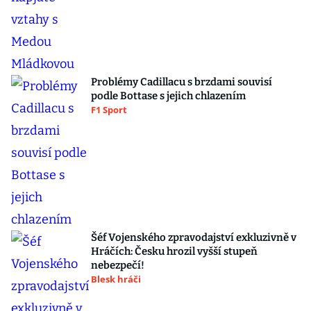
Problémy Cadillacu s brzdami souvisí
podle Bottase s jejich chlazením
F1 Sport
Šéf Vojenského zpravodajství exkluzivně v
Hráčích: Česku hrozil vyšší stupeň
nebezpečí!
Blesk hráči