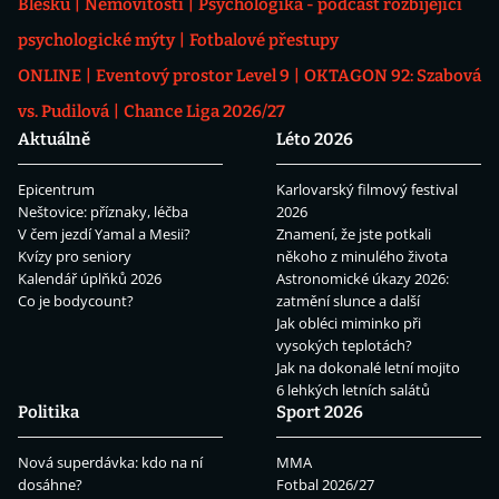
Blesku
Nemovitosti
Psychologika - podcast rozbíjející
psychologické mýty
Fotbalové přestupy
ONLINE
Eventový prostor Level 9
OKTAGON 92: Szabová
vs. Pudilová
Chance Liga 2026/27
Aktuálně
Léto 2026
Epicentrum
Karlovarský filmový festival
Neštovice: příznaky, léčba
2026
V čem jezdí Yamal a Mesii?
Znamení, že jste potkali
Kvízy pro seniory
někoho z minulého života
Kalendář úplňků 2026
Astronomické úkazy 2026:
Co je bodycount?
zatmění slunce a další
Jak obléci miminko při
vysokých teplotách?
Jak na dokonalé letní mojito
6 lehkých letních salátů
Politika
Sport 2026
Nová superdávka: kdo na ní
MMA
dosáhne?
Fotbal 2026/27