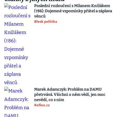
Poslední rozloučení s Milanem Knížákem
(†86): Dojemné vzpomínky přátel a záplava
věnců
Blesk politika
Marek Adamczyk: Problém na DAMU
přetrvává. Všichni o něm vědí, jen moc
nevědí, co s ním
Reflex.cz