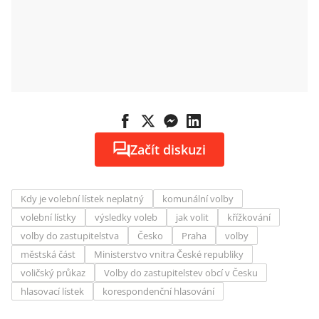
Začít diskuzi
Kdy je volební lístek neplatný
komunální volby
volební lístky
výsledky voleb
jak volit
křížkování
volby do zastupitelstva
Česko
Praha
volby
městská část
Ministerstvo vnitra České republiky
voličský průkaz
Volby do zastupitelstev obcí v Česku
hlasovací lístek
korespondenční hlasování