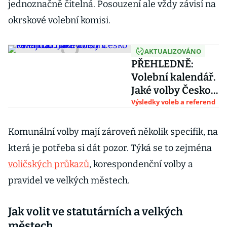
jednoznačně čitelná. Posouzení ale vždy závisí na
okrskové volební komisi.
AKTUALIZOVÁNO
PŘEHLEDNĚ:
Volební kalendář.
Jaké volby Česko
čekají do roku
Výsledky voleb a referend
2033
Komunální volby mají zároveň několik specifik, na
která je potřeba si dát pozor. Týká se to zejména
voličských průkazů
, korespondenční volby a
pravidel ve velkých městech.
Jak volit ve statutárních a velkých
městech