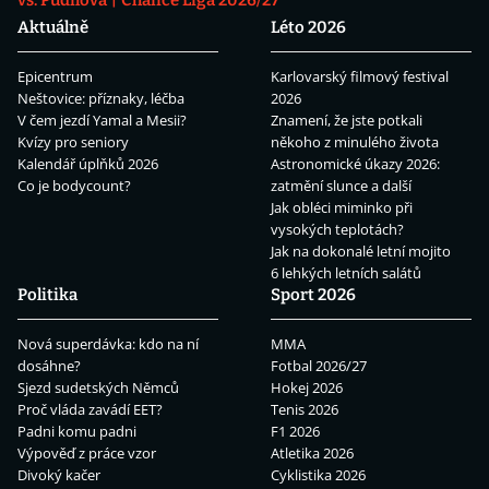
vs. Pudilová
Chance Liga 2026/27
Aktuálně
Léto 2026
Epicentrum
Karlovarský filmový festival
Neštovice: příznaky, léčba
2026
V čem jezdí Yamal a Mesii?
Znamení, že jste potkali
Kvízy pro seniory
někoho z minulého života
Kalendář úplňků 2026
Astronomické úkazy 2026:
Co je bodycount?
zatmění slunce a další
Jak obléci miminko při
vysokých teplotách?
Jak na dokonalé letní mojito
6 lehkých letních salátů
Politika
Sport 2026
Nová superdávka: kdo na ní
MMA
dosáhne?
Fotbal 2026/27
Sjezd sudetských Němců
Hokej 2026
Proč vláda zavádí EET?
Tenis 2026
Padni komu padni
F1 2026
Výpověď z práce vzor
Atletika 2026
Divoký kačer
Cyklistika 2026