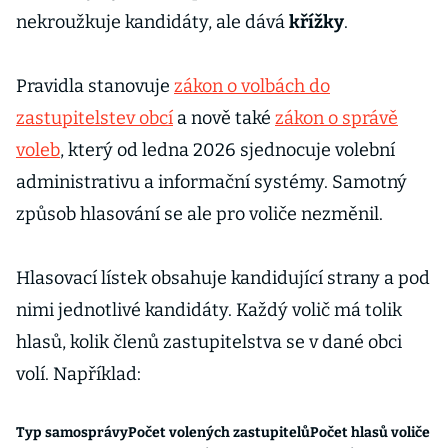
nekroužkuje kandidáty, ale dává
křížky
.
Pravidla stanovuje
zákon o volbách do
zastupitelstev obcí
a nově také
zákon o správě
voleb
, který od ledna 2026 sjednocuje volební
administrativu a informační systémy. Samotný
způsob hlasování se ale pro voliče nezměnil.
Hlasovací lístek obsahuje kandidující strany a pod
nimi jednotlivé kandidáty. Každý volič má tolik
hlasů, kolik členů zastupitelstva se v dané obci
volí. Například:
Typ samosprávy
Počet volených zastupitelů
Počet hlasů voliče