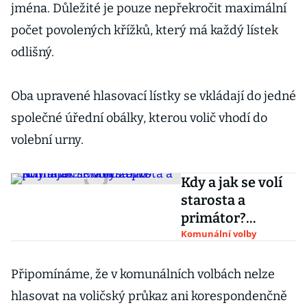
jména. Důležité je pouze nepřekročit maximální
počet povolených křížků, který má každý lístek
odlišný.
Oba upravené hlasovací lístky se vkládají do jedné
společné úřední obálky, kterou volič vhodí do
volební urny.
Kdy a jak se volí
starosta a
primátor?
Pravidla pro
Komunální volby
komunální volby
2026
Připomínáme, že v komunálních volbách nelze
hlasovat na voličský průkaz ani korespondenčně