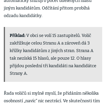
automaticky snižují o počet udělených hlasů
jiným kandidátům. Odčítání přitom probíhá
odzadu kandidátky.
Příklad:
V obci se volí 15 zastupitelů. Volič
zakřížkuje celou Stranu A a zároveň dá 3
křížky kandidátům z jiných stran. Strana A
tak nezíská 15 hlasů, ale pouze 12. O hlasy
přijdou poslední tři kandidáti na kandidátce
Strany A.
Řada voličů si mylně myslí, že přidáním několika
osobností „navíc“ nic neztrácí. Ve skutečnosti tím