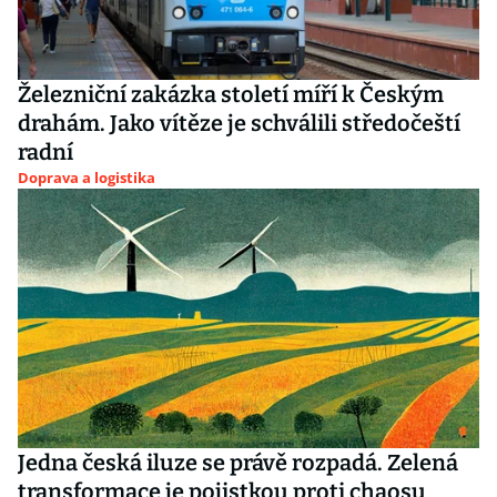
Železniční zakázka století míří k Českým
drahám. Jako vítěze je schválili středočeští
radní
Doprava a logistika
Jedna česká iluze se právě rozpadá. Zelená
transformace je pojistkou proti chaosu