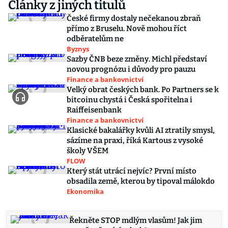
Články z jiných titulů
České firmy dostaly nečekanou zbraň
přímo z Bruselu. Nově mohou říct
odběratelům ne
Byznys
Sazby ČNB beze změny. Michl představí
novou prognózu i důvody pro pauzu
Finance a bankovnictví
Velký obrat českých bank. Po Partners se k
bitcoinu chystá i Česká spořitelna i
Raiffeisenbank
Finance a bankovnictví
Klasické bakalářky kvůli AI ztratily smysl,
sázíme na praxi, říká Kartous z vysoké
školy VŠEM
FLOW
Který stát utrácí nejvíc? První místo
obsadila země, kterou by tipoval málokdo
Ekonomika
Řekněte STOP mdlým vlasům! Jak jim