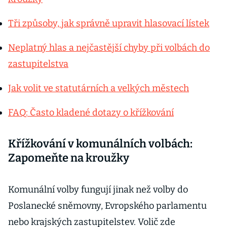
Tři způsoby, jak správně upravit hlasovací lístek
Neplatný hlas a nejčastější chyby při volbách do
zastupitelstva
Jak volit ve statutárních a velkých městech
FAQ: Často kladené dotazy o křížkování
Křížkování v komunálních volbách:
Zapomeňte na kroužky
Komunální volby fungují jinak než volby do
Poslanecké sněmovny, Evropského parlamentu
nebo krajských zastupitelstev. Volič zde