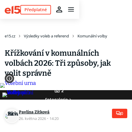
Předplatné
e15.cz
Výsledky voleb a referend
Komunální volby
Křížkování v komunálních
volbách 2026: Tři způsoby, jak
volit správně
2
Fotogalerie
Pavlína Zítková
0
26. května 2026
·
14:20