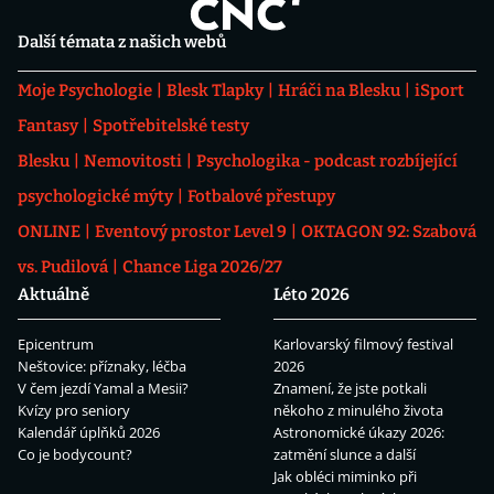
Další témata z našich webů
Moje Psychologie
Blesk Tlapky
Hráči na Blesku
iSport
Fantasy
Spotřebitelské testy
Blesku
Nemovitosti
Psychologika - podcast rozbíjející
psychologické mýty
Fotbalové přestupy
ONLINE
Eventový prostor Level 9
OKTAGON 92: Szabová
vs. Pudilová
Chance Liga 2026/27
Aktuálně
Léto 2026
Epicentrum
Karlovarský filmový festival
Neštovice: příznaky, léčba
2026
V čem jezdí Yamal a Mesii?
Znamení, že jste potkali
Kvízy pro seniory
někoho z minulého života
Kalendář úplňků 2026
Astronomické úkazy 2026:
Co je bodycount?
zatmění slunce a další
Jak obléci miminko při