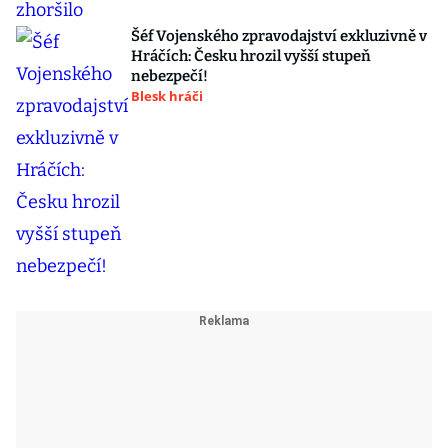
Šéf Vojenského zpravodajství exkluzivně v
Hráčích: Česku hrozil vyšší stupeň
nebezpečí!
Blesk hráči