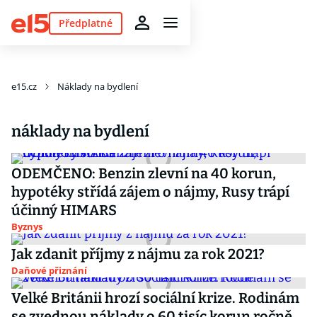
Předplatné
e15.cz
Náklady na bydlení
náklady na bydlení
ODEMČENO: Benzin zlevní na 40 korun,
hypotéky střídá zájem o nájmy, Rusy trápí
účinný HIMARS
Byznys
Jak zdanit příjmy z nájmu za rok 2021?
Daňové přiznání
Velké Británii hrozí sociální krize. Rodinám
se zvednou náklady o 60 tisíc korun ročně