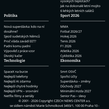
vysokých teplotách?
Jak na dokonalé letní mojito
6 lehkých letních salátů
Politika
Sport 2026
Nová superdávka: kdo na ní
MMA
dosáhne?
Fotbal 2026/27
Sjezd sudetských Němců
Hokej 2026
Proč vláda zavádí EET?
Tenis 2026
Padni komu padni
F1 2026
Výpověď z práce vzor
Atletika 2026
Divoký kačer
Cyklistika 2026
Technologie
Ekonomika
SpaceX na burze
Smrt OSVČ
Nejlepší telefony
Spořicí účty
Nejlepší AI zdarma
Superdávka – změny
Nejlepší chytré hodinky
Důchody 2027
Nejlepší VPN – srovnání
Minimální mzda 2027
Netflix filmy a seriály
Senior Pas – slevy
© 2001 - 2026 Copyright
CZECH NEWS CENTER a.s.
se sídlem náměstí Marie Schmolkové 3493/1, 100 00 Praha 10 -