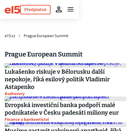
Předplatné
e15.cz
Prague European Summit
Prague European Summit
Lukašenko riskuje v Bělorusku další
nepokoje, říká exilový politik Vladimir
Astapenko
Rozhovory
Evropská investiční banka podpoří malé
podnikatele v Česku padesáti miliony eur
Finance a bankovnictví
Musíme zastavit vakcínový apartheid, říká