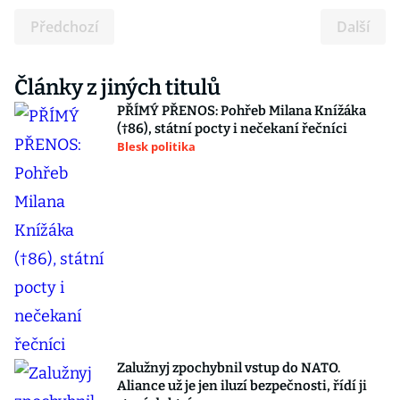
Předchozí
Další
Články z jiných titulů
PŘÍMÝ PŘENOS: Pohřeb Milana Knížáka
(†86), státní pocty i nečekaní řečníci
Blesk politika
Zalužnyj zpochybnil vstup do NATO.
Aliance už je jen iluzí bezpečnosti, řídí ji