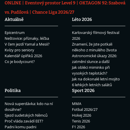
ONLINE
Eventový prostor Level 9
OKTAGON 92: Szabová
vs. Pudilová
Chance Liga 2026/27
Aktuálně
Léto 2026
Epicentrum
Karlovarský filmový festival
Neštovice: příznaky, léčba
2026
V čem jezdí Yamal a Mesii?
Znamení, že jste potkali
Kvízy pro seniory
někoho z minulého života
Kalendář úplňků 2026
Astronomické úkazy 2026:
Co je bodycount?
zatmění slunce a další
Jak obléci miminko při
vysokých teplotách?
Jak na dokonalé letní mojito
6 lehkých letních salátů
Politika
Sport 2026
Nová superdávka: kdo na ní
MMA
dosáhne?
Fotbal 2026/27
Sjezd sudetských Němců
Hokej 2026
Proč vláda zavádí EET?
Tenis 2026
Padni komu padni
F1 2026