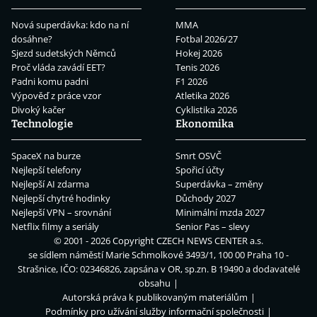
Nová superdávka: kdo na ní
MMA
dosáhne?
Fotbal 2026/27
Sjezd sudetských Němců
Hokej 2026
Proč vláda zavádí EET?
Tenis 2026
Padni komu padni
F1 2026
Výpověď z práce vzor
Atletika 2026
Divoký kačer
Cyklistika 2026
Technologie
Ekonomika
SpaceX na burze
Smrt OSVČ
Nejlepší telefony
Spořicí účty
Nejlepší AI zdarma
Superdávka – změny
Nejlepší chytré hodinky
Důchody 2027
Nejlepší VPN – srovnání
Minimální mzda 2027
Netflix filmy a seriály
Senior Pas – slevy
© 2001 - 2026 Copyright
CZECH NEWS CENTER a.s.
se sídlem náměstí Marie Schmolkové 3493/1, 100 00 Praha 10 -
Strašnice, IČO: 02346826, zapsána v OR, sp.zn. B 19490 a dodavatelé
obsahu
Autorská práva k publikovaným materiálům
Podmínky pro užívání služby informační společnosti