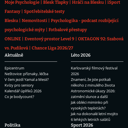
Moje Psychologie
Blesk Tlapky
Hráči na Blesku
iSport
Fantasy
Spotřebitelské testy
Blesku
Nemovitosti
Psychologika - podcast rozbíjející
psychologické mýty
Fotbalové přestupy
ONLINE
Eventový prostor Level 9
OKTAGON 92: Szabová
vs. Pudilová
Chance Liga 2026/27
Aktuálně
Léto 2026
Epicentrum
Karlovarský filmový festival
Neštovice: příznaky, léčba
2026
V čem jezdí Yamal a Mesii?
Znamení, že jste potkali
Kvízy pro seniory
někoho z minulého života
Kalendář úplňků 2026
Astronomické úkazy 2026:
Co je bodycount?
zatmění slunce a další
Jak obléci miminko při
vysokých teplotách?
Jak na dokonalé letní mojito
6 lehkých letních salátů
Politika
Sport 2026