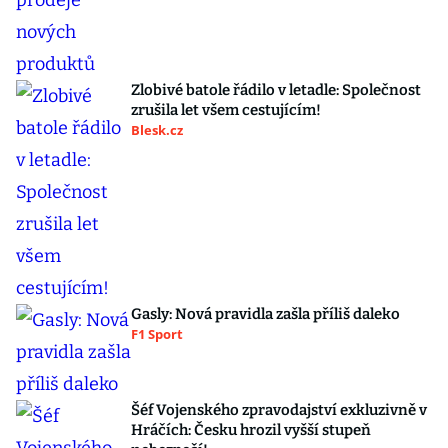
Zlobivé batole řádilo v letadle: Společnost
zrušila let všem cestujícím!
Blesk.cz
Gasly: Nová pravidla zašla příliš daleko
F1 Sport
Šéf Vojenského zpravodajství exkluzivně v
Hráčích: Česku hrozil vyšší stupeň