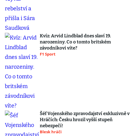
Kvíz: Arvid Lindblad dnes slaví 19.
narozeniny. Co o tomto britském
závodníkovi víte?
F1 Sport
Šéf Vojenského zpravodajství exkluzivně v
Hráčích: Česku hrozil vyšší stupeň
nebezpečí!
Blesk hráči