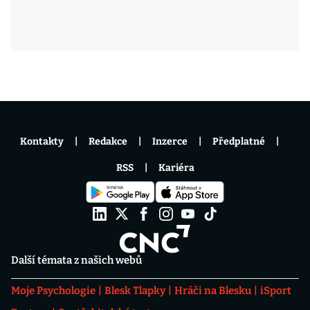
Kontakty
Redakce
Inzerce
Předplatné
RSS
Kariéra
Další témata z našich webů
Moje Psychologie
Blesk Tlapky
Hráči na Blesku
iSport