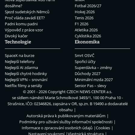
dosáhne?
Fotbal 2026/27
Sjezd sudetských Němců
Hokej 2026
Proč vláda zavádí EET?
Tenis 2026
Padni komu padni
F1 2026
Výpověď z práce vzor
Atletika 2026
Divoký kačer
Cyklistika 2026
Technologie
Ekonomika
SpaceX na burze
Smrt OSVČ
Nejlepší telefony
Spořicí účty
Nejlepší AI zdarma
Superdávka – změny
Nejlepší chytré hodinky
Důchody 2027
Nejlepší VPN – srovnání
Minimální mzda 2027
Netflix filmy a seriály
Senior Pas – slevy
© 2001 - 2026 Copyright
CZECH NEWS CENTER a.s.
se sídlem náměstí Marie Schmolkové 3493/1, 100 00 Praha 10 -
Strašnice, IČO: 02346826, zapsána v OR, sp.zn. B 19490 a dodavatelé
obsahu
Autorská práva k publikovaným materiálům
Podmínky pro užívání služby informační společnosti
Informace o zpracování osobních údajů
Cookies
Nastavení soukromí
Vlastnická struktura