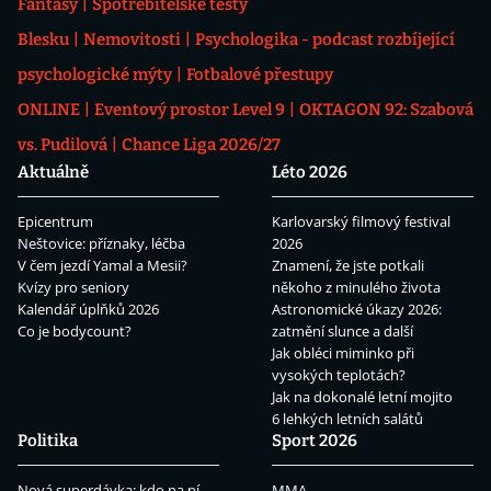
Fantasy
Spotřebitelské testy
Blesku
Nemovitosti
Psychologika - podcast rozbíjející
psychologické mýty
Fotbalové přestupy
ONLINE
Eventový prostor Level 9
OKTAGON 92: Szabová
vs. Pudilová
Chance Liga 2026/27
Aktuálně
Léto 2026
Epicentrum
Karlovarský filmový festival
Neštovice: příznaky, léčba
2026
V čem jezdí Yamal a Mesii?
Znamení, že jste potkali
Kvízy pro seniory
někoho z minulého života
Kalendář úplňků 2026
Astronomické úkazy 2026:
Co je bodycount?
zatmění slunce a další
Jak obléci miminko při
vysokých teplotách?
Jak na dokonalé letní mojito
6 lehkých letních salátů
Politika
Sport 2026
Nová superdávka: kdo na ní
MMA