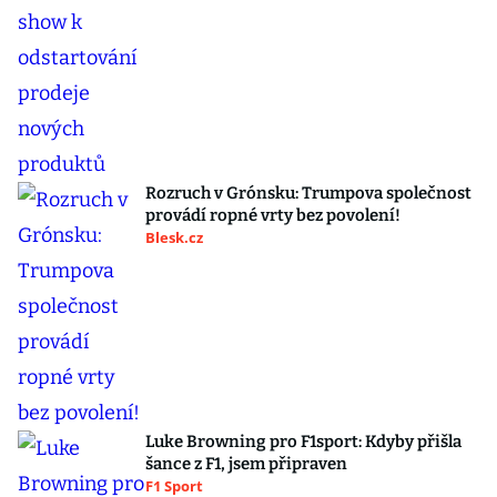
Rozruch v Grónsku: Trumpova společnost
provádí ropné vrty bez povolení!
Blesk.cz
Luke Browning pro F1sport: Kdyby přišla
šance z F1, jsem připraven
F1 Sport