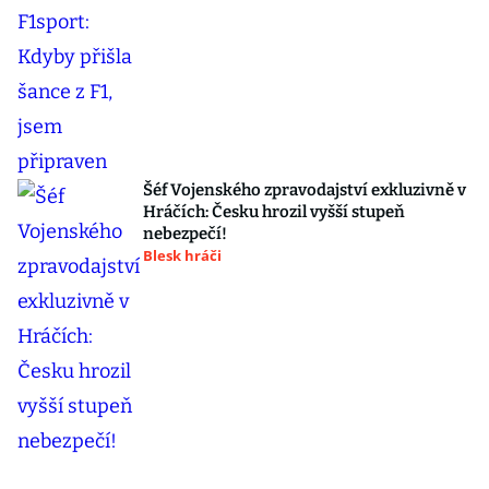
Šéf Vojenského zpravodajství exkluzivně v
Hráčích: Česku hrozil vyšší stupeň
nebezpečí!
Blesk hráči