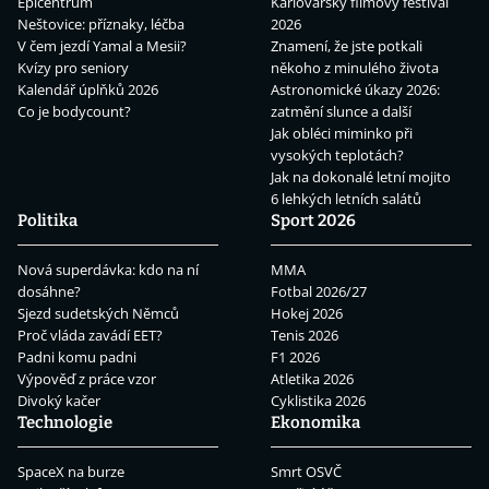
Epicentrum
Karlovarský filmový festival
Neštovice: příznaky, léčba
2026
V čem jezdí Yamal a Mesii?
Znamení, že jste potkali
Kvízy pro seniory
někoho z minulého života
Kalendář úplňků 2026
Astronomické úkazy 2026:
Co je bodycount?
zatmění slunce a další
Jak obléci miminko při
vysokých teplotách?
Jak na dokonalé letní mojito
6 lehkých letních salátů
Politika
Sport 2026
Nová superdávka: kdo na ní
MMA
dosáhne?
Fotbal 2026/27
Sjezd sudetských Němců
Hokej 2026
Proč vláda zavádí EET?
Tenis 2026
Padni komu padni
F1 2026
Výpověď z práce vzor
Atletika 2026
Divoký kačer
Cyklistika 2026
Technologie
Ekonomika
SpaceX na burze
Smrt OSVČ