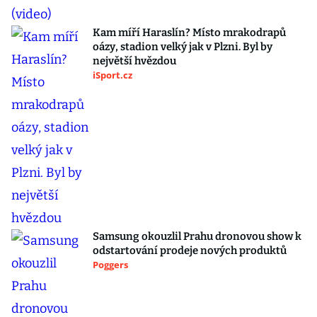
Kam míří Haraslín? Místo mrakodrapů
oázy, stadion velký jak v Plzni. Byl by
největší hvězdou
iSport.cz
Samsung okouzlil Prahu dronovou show k
odstartování prodeje nových produktů
Poggers