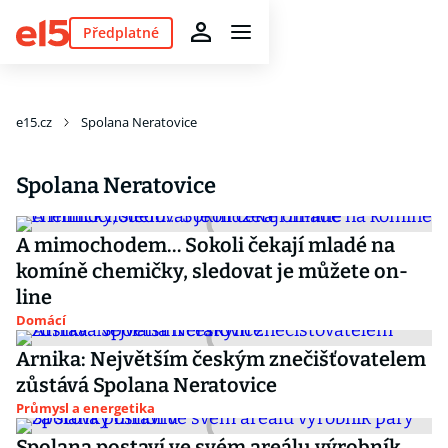
Předplatné
e15.cz
Spolana Neratovice
Spolana Neratovice
A mimochodem… Sokoli čekají mladé na
komíně chemičky, sledovat je můžete on-
line
Domácí
Arnika: Největším českým znečišťovatelem
zůstává Spolana Neratovice
Průmysl a energetika
Spolana postaví ve svém areálu výrobník