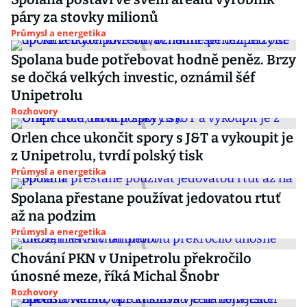
páry za stovky milionů
Průmysl a energetika
Spolana bude potřebovat hodně peněz. Brzy
se dočká velkých investic, oznámil šéf
Unipetrolu
Rozhovory
Orlen chce ukončit spory s J&T a vykoupit je
z Unipetrolu, tvrdí polský tisk
Průmysl a energetika
Spolana přestane používat jedovatou rtuť
až na podzim
Průmysl a energetika
Chování PKN v Unipetrolu překročilo
únosné meze, říká Michal Šnobr
Rozhovory