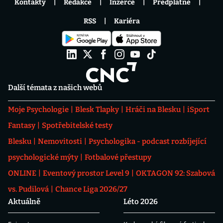
Kontakty
Redakce
Inzerce
Předplatné
RSS
Kariéra
Další témata z našich webů
Moje Psychologie
Blesk Tlapky
Hráči na Blesku
iSport
Fantasy
Spotřebitelské testy
Blesku
Nemovitosti
Psychologika - podcast rozbíjející
psychologické mýty
Fotbalové přestupy
ONLINE
Eventový prostor Level 9
OKTAGON 92: Szabová
vs. Pudilová
Chance Liga 2026/27
Aktuálně
Léto 2026