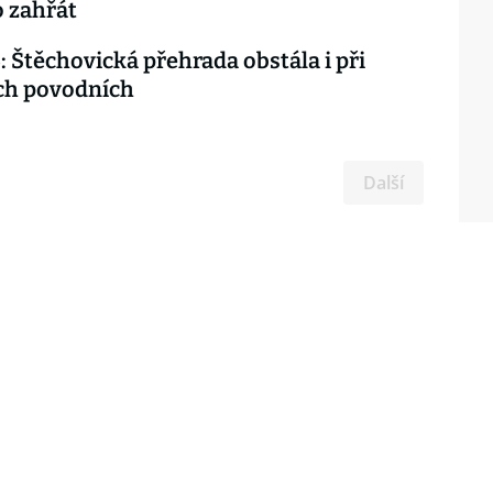
 zahřát
: Štěchovická přehrada obstála i při
ch povodních
Další