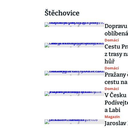
Štěchovice
Dopravu 
oblíbená
Domácí
Cestu Pr
z trasy n
hůř
Domácí
Pražany 
cestu na
Domácí
V Česku s
Podívejte
a Labi
Magazín
Jaroslav