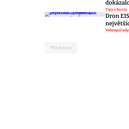
dokázalo
Tipy z burzy
Dron E15
největší
Videopořady
Předchozí