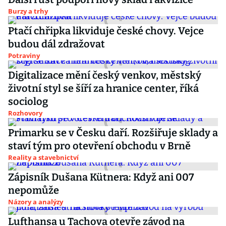
Burzy a trhy
Ptačí chřipka likviduje české chovy. Vejce
budou dál zdražovat
Potraviny
Digitalizace mění český venkov, městský
životní styl se šíří za hranice center, říká
sociolog
Rozhovory
Primarku se v Česku daří. Rozšiřuje sklady a
staví tým pro otevření obchodu v Brně
Reality a stavebnictví
Zápisník Dušana Kütnera: Když ani 007
nepomůže
Názory a analýzy
Lufthansa u Tachova otevře závod na