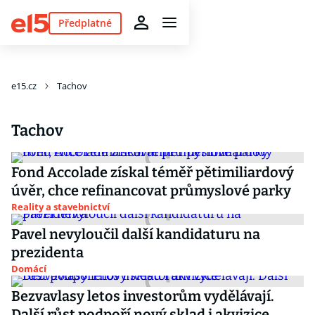
Předplatné
e15.cz
Tachov
Tachov
Fond Accolade získal téměř pětimiliardový
úvěr, chce refinancovat průmyslové parky
Reality a stavebnictví
Pavel nevyloučil další kandidaturu na
prezidenta
Domácí
Bezvavlasy letos investorům vydělávají.
Další růst podpoří nový sklad i akvizice