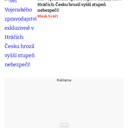
Hráčích: Česku hrozil vyšší stupeň
nebezpečí!
Blesk hráči