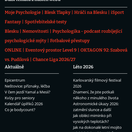
Moje Psychologie
Blesk Tlapky
Hráči na Blesku
iSport
Fantasy
Spotřebitelské testy
Blesku
Nemovitosti
Psychologika - podcast rozbíjející
psychologické mýty
Fotbalové přestupy
ONLINE
Eventový prostor Level 9
OKTAGON 92: Szabová
vs. Pudilová
Chance Liga 2026/27
Aktuálně
Léto 2026
Epicentrum
Karlovarský filmový festival
Neštovice: příznaky, léčba
2026
V čem jezdí Yamal a Mesii?
Znamení, že jste potkali
Kvízy pro seniory
někoho z minulého života
Kalendář úplňků 2026
Astronomické úkazy 2026:
Co je bodycount?
zatmění slunce a další
Jak obléci miminko při
vysokých teplotách?
Jak na dokonalé letní mojito