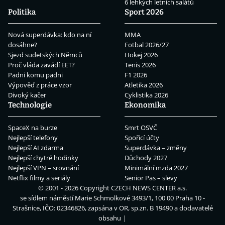
6 lehkých letních salátů
Politika
Sport 2026
Nová superdávka: kdo na ní
MMA
dosáhne?
Fotbal 2026/27
Sjezd sudetských Němců
Hokej 2026
Proč vláda zavádí EET?
Tenis 2026
Padni komu padni
F1 2026
Výpověď z práce vzor
Atletika 2026
Divoký kačer
Cyklistika 2026
Technologie
Ekonomika
SpaceX na burze
Smrt OSVČ
Nejlepší telefony
Spořicí účty
Nejlepší AI zdarma
Superdávka – změny
Nejlepší chytré hodinky
Důchody 2027
Nejlepší VPN – srovnání
Minimální mzda 2027
Netflix filmy a seriály
Senior Pas – slevy
© 2001 - 2026 Copyright
CZECH NEWS CENTER a.s.
se sídlem náměstí Marie Schmolkové 3493/1, 100 00 Praha 10 -
Strašnice, IČO: 02346826, zapsána v OR, sp.zn. B 19490 a dodavatelé
obsahu