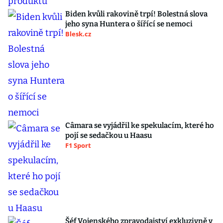
Biden kvůli rakovině trpí! Bolestná slova
jeho syna Huntera o šířící se nemoci
Blesk.cz
Câmara se vyjádřil ke spekulacím, které ho
pojí se sedačkou u Haasu
F1 Sport
Šéf Vojenského zpravodajství exkluzivně v