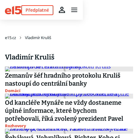
Předplatné
e15.cz
Vladimír Kruliš
Vladimír Kruliš
Zemanův šéf hradního protokolu Kruliš
nastoupí do centrální banky
Domácí
Od kancléře Mynáře ne vždy dostaneme
úplné informace, které bychom
potřebovali, říká zvolený prezident Pavel
Rozhovory
Řeháková, Vohralíková, Richter. Koho si