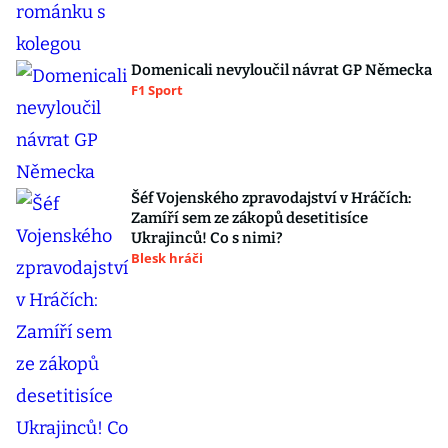
Domenicali nevyloučil návrat GP Německa
F1 Sport
Šéf Vojenského zpravodajství v Hráčích:
Zamíří sem ze zákopů desetitisíce
Ukrajinců! Co s nimi?
Blesk hráči