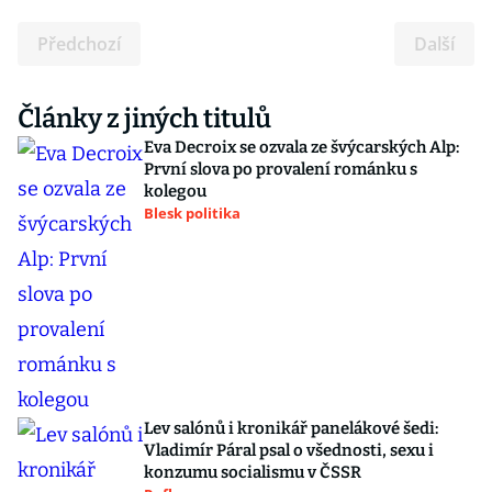
Předchozí
Další
Články z jiných titulů
Eva Decroix se ozvala ze švýcarských Alp:
První slova po provalení románku s
kolegou
Blesk politika
Lev salónů i kronikář panelákové šedi:
Vladimír Páral psal o všednosti, sexu i
konzumu socialismu v ČSSR