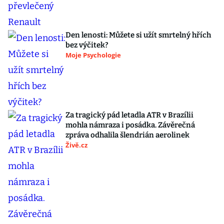
Den lenosti: Můžete si užít smrtelný hřích
bez výčitek?
Moje Psychologie
Za tragický pád letadla ATR v Brazílii
mohla námraza i posádka. Závěrečná
zpráva odhalila šlendrián aerolinek
Živě.cz