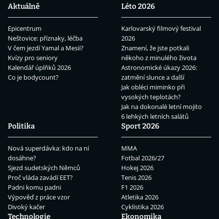
Aktuálně
Léto 2026
Epicentrum
Karlovarský filmový festival
Neštovice: příznaky, léčba
2026
V čem jezdí Yamal a Mesii?
Znamení, že jste potkali
Kvízy pro seniory
někoho z minulého života
Kalendář úplňků 2026
Astronomické úkazy 2026:
Co je bodycount?
zatmění slunce a další
Jak obléci miminko při
vysokých teplotách?
Jak na dokonalé letní mojito
6 lehkých letních salátů
Politika
Sport 2026
Nová superdávka: kdo na ní
MMA
dosáhne?
Fotbal 2026/27
Sjezd sudetských Němců
Hokej 2026
Proč vláda zavádí EET?
Tenis 2026
Padni komu padni
F1 2026
Výpověď z práce vzor
Atletika 2026
Divoký kačer
Cyklistika 2026
Technologie
Ekonomika