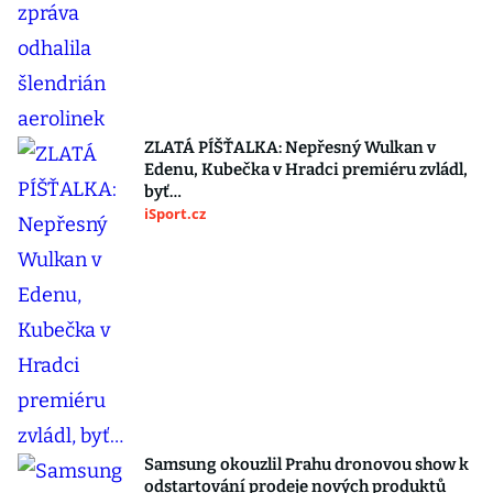
ZLATÁ PÍŠŤALKA: Nepřesný Wulkan v
Edenu, Kubečka v Hradci premiéru zvládl,
byť…
iSport.cz
Samsung okouzlil Prahu dronovou show k
odstartování prodeje nových produktů