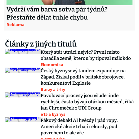
Vydrží vám barva sotva pár týdnů?
Přestaňte dělat tuhle chybu
Reklama
Články z jiných titulů
Který stát utrácí nejvíc? První místo
obsadila země, kterou by tipoval málokdo
Ekonomika
Český byznysový tandem expanduje na
Západ. Získal podíl v britské zbrojovce,
konkurentovi Explosie
Burzy a trhy
Povolovací procesy jsou všude jinde
rychlejší, často bývají otázkou měsíců, říká
Jan Chromeček z UDI Group
e15 a byznys
Pákový debakl AI hvězdy i pád ropy.
Americké akcie trhají rekordy, pod
povrchem to ale vře