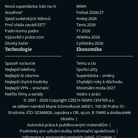
Nová superdávka: kdo na ní
MMA
dosáhne?
Fotbal 2026/27
Sjezd sudetských Němců
Hokej 2026
Proč vláda zavádí EET?
Tenis 2026
Padni komu padni
F1 2026
Výpověď z práce vzor
Atletika 2026
Divoký kačer
Cyklistika 2026
Technologie
Ekonomika
SpaceX na burze
Temu a clo
Nejlepší telefony
Spořicí účty
Nejlepší AI zdarma
Superdávka – změny
Nejlepší chytré hodinky
Chybějící roky k důchodu
Nejlepší VPN – srovnání
Minimální mzda 2027
Netflix filmy a seriály
Vedro v práci
© 2001 - 2026 Copyright
CZECH NEWS CENTER a.s.
se sídlem náměstí Marie Schmolkové 3493/1, 100 00 Praha 10 -
Strašnice, IČO: 02346826, zapsána v OR, sp.zn. B 19490 a dodavatelé
obsahu
Autorská práva k publikovaným materiálům
Podmínky pro užívání služby informační společnosti
Informace o zpracování osobních údajů
Cookies