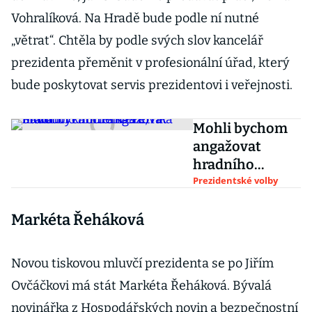
Vohralíková. Na Hradě bude podle ní nutné
„větrat“. Chtěla by podle svých slov kancelář
prezidenta přeměnit v profesionální úřad, který
bude poskytovat servis prezidentovi i veřejnosti.
Mohli bychom
angažovat
hradního
influencera,
Prezidentské volby
říká budoucí
Markéta Řeháková
kancléřka Petra
Pavla
Novou tiskovou mluvčí prezidenta se po Jiřím
Ovčáčkovi má stát Markéta Řeháková. Bývalá
novinářka z Hospodářských novin a bezpečnostní