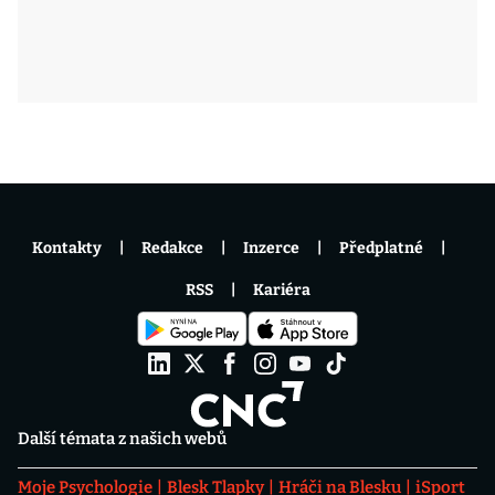
Kontakty
Redakce
Inzerce
Předplatné
RSS
Kariéra
Další témata z našich webů
Moje Psychologie
Blesk Tlapky
Hráči na Blesku
iSport