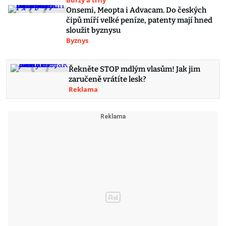
Burzy a trhy
Onsemi, Meopta i Advacam. Do českých
čipů míří velké peníze, patenty mají hned
sloužit byznysu
Byznys
Řekněte STOP mdlým vlasům! Jak jim
zaručeně vrátíte lesk?
Reklama