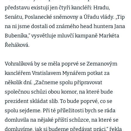
představu existují jen čtyři kancléři: Hradu,
Senátu, Poslanecké sněmovny a Úřadu vlády. „Tip
na ni jsme dostali od známého head huntera Jana
Bubeníka,“ vysvětluje mluvčí kampaně Markéta
Řeháková.
Vohralíková by se měla poprvé se Zemanovým
kancléřem Vratislavem Mynářem potkat za
několik dní. „Začneme spolu připravovat
společnou schůzi obou komor, na které bude
prezident skládat slib. To bude poprvé, co se
spolu sejdeme. Při té příležitosti bych se ráda
domluvila na nějaké příští schůzce, na které se
domluvíme, jak si budeme předávat práci,“ řekla