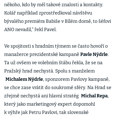
někoho, kdo by měl takové znalosti a kontakty.
Kolář například zprostředkoval návštěvu
bývalého premiéra Babiše v Bílém domě, to šéfovi
ANO nevadil,“ řekl Pavel.
Ve spojitosti s hradním týmem se často hovoří o
manažerce prezidentské kampaně
Pavle Nýdrle
.
Ta už ovšem ve volebním štábu řekla, že se na
Pražský hrad nechystá. Spolu s manželem
Michalem Nýdrle
, sponzorem Pavlovy kampaně,
se chce zase vrátit do soukromé sféry. Na Hrad se
zřejmě nechystá ani hlavní stratég
Michal Repa
,
který jako marketingový expert dopomohl
k výhře jak Petru Pavlovi, tak slovenské