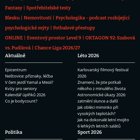
Fantasy
Spotřebitelské testy
Blesku
Nemovitosti
Psychologika - podcast rozbíjející
psychologické mýty
Fotbalové přestupy
ONLINE
Eventový prostor Level 9
OKTAGON 92: Szabová
vs. Pudilová
Chance Liga 2026/27
Aktuálně
Léto 2026
Epicentrum
Karlovarský filmový festival
Neštovice: příznaky, léčba
2026
V čem jezdí Yamal a Mesii?
Znamení, že jste potkali
Kvízy pro seniory
někoho z minulého života
Kalendář úplňků 2026
Astronomické úkazy 2026:
Co je bodycount?
zatmění slunce a další
Jak obléci miminko při
vysokých teplotách?
Jak na dokonalé letní mojito
6 lehkých letních salátů
Politika
Sport 2026