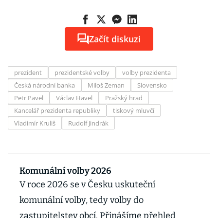
Začít diskuzi
prezident
prezidentské volby
volby prezidenta
Česká národní banka
Miloš Zeman
Slovensko
Petr Pavel
Václav Havel
Pražský hrad
Kancelář prezidenta republiky
tiskový mluvčí
Vladimír Kruliš
Rudolf Jindrák
Komunální volby 2026
V roce 2026 se v Česku uskuteční
komunální volby, tedy volby do
zastupitelstev obcí. Přinášíme přehled