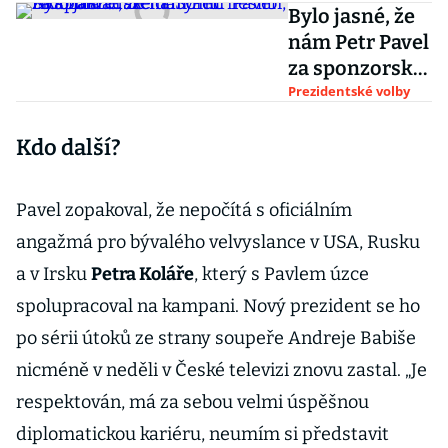
Bylo jasné, že
nám Petr Pavel
za sponzorské
dary nic
Prezidentské volby
neslíbí, říká
Kdo další?
zakladatel Y
Softu Muchna
Pavel zopakoval, že nepočítá s oficiálním
angažmá pro bývalého velvyslance v USA, Rusku
a v Irsku
Petra Koláře
, který s Pavlem úzce
spolupracoval na kampani. Nový prezident se ho
po sérii útoků ze strany soupeře Andreje Babiše
nicméně v neděli v České televizi znovu zastal. „Je
respektován, má za sebou velmi úspěšnou
diplomatickou kariéru, neumím si představit