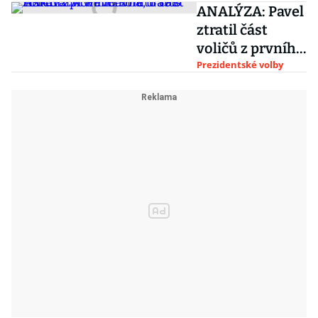
ANALÝZA: Pavel
ztratil část
voličů z prvního
kola, Babiš
Prezidentské volby
získával nové
hlavně u SPD