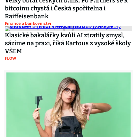
Velký obrat českých bank. Po Partners se k
bitcoinu chystá i Česká spořitelna i
Raiffeisenbank
Finance a bankovnictví
Klasické bakalářky kvůli AI ztratily smysl,
sázíme na praxi, říká Kartous z vysoké školy
VŠEM
FLOW