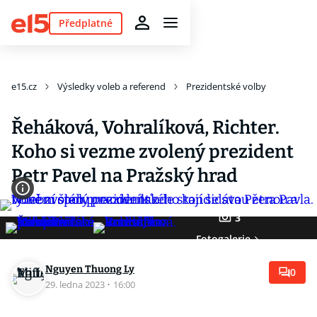
Předplatné
e15.cz
Výsledky voleb a referend
Prezidentské volby
Řeháková, Vohralíková, Richter.
Koho si vezme zvolený prezident
Petr Pavel na Pražský hrad
3
Fotogalerie
Nguyen Thuong Ly
0
29. ledna 2023
·
16:00