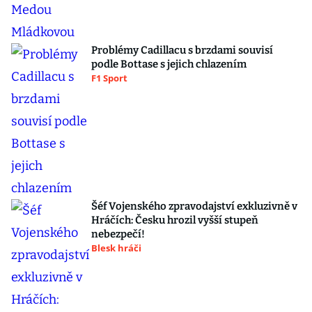
Problémy Cadillacu s brzdami souvisí
podle Bottase s jejich chlazením
F1 Sport
Šéf Vojenského zpravodajství exkluzivně v
Hráčích: Česku hrozil vyšší stupeň
nebezpečí!
Blesk hráči