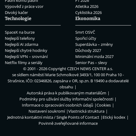
Padni komu padni
F1 2026
Výpověď z práce vzor
Atletika 2026
Divoký kačer
Cyklistika 2026
Technologie
Ekonomika
SpaceX na burze
Smrt OSVČ
Nejlepší telefony
Spořicí účty
Nejlepší AI zdarma
Superdávka – změny
Nejlepší chytré hodinky
Důchody 2027
Nejlepší VPN – srovnání
Minimální mzda 2027
Netflix filmy a seriály
Senior Pas – slevy
© 2001 - 2026 Copyright
CZECH NEWS CENTER a.s.
se sídlem náměstí Marie Schmolkové 3493/1, 100 00 Praha 10 -
Strašnice, IČO: 02346826, zapsána v OR, sp.zn. B 19490 a dodavatelé
obsahu
Autorská práva k publikovaným materiálům
Podmínky pro užívání služby informační společnosti
Informace o zpracování osobních údajů
Cookies
Nastavení soukromí
Vlastnická struktura
Jednotná kontaktní místa / Single Points of Contact
Etický kodex
Povinně zveřejňované informace