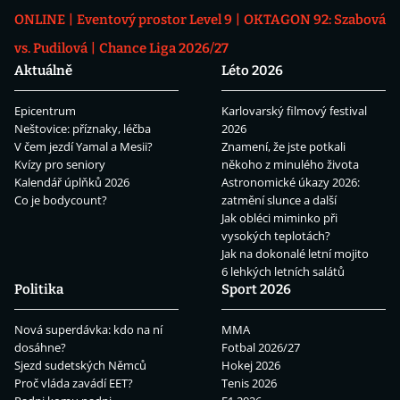
ONLINE
Eventový prostor Level 9
OKTAGON 92: Szabová
vs. Pudilová
Chance Liga 2026/27
Aktuálně
Léto 2026
Epicentrum
Karlovarský filmový festival
Neštovice: příznaky, léčba
2026
V čem jezdí Yamal a Mesii?
Znamení, že jste potkali
Kvízy pro seniory
někoho z minulého života
Kalendář úplňků 2026
Astronomické úkazy 2026:
Co je bodycount?
zatmění slunce a další
Jak obléci miminko při
vysokých teplotách?
Jak na dokonalé letní mojito
6 lehkých letních salátů
Politika
Sport 2026
Nová superdávka: kdo na ní
MMA
dosáhne?
Fotbal 2026/27
Sjezd sudetských Němců
Hokej 2026
Proč vláda zavádí EET?
Tenis 2026