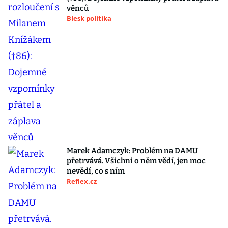
věnců
Blesk politika
Marek Adamczyk: Problém na DAMU
přetrvává. Všichni o něm vědí, jen moc
nevědí, co s ním
Reflex.cz