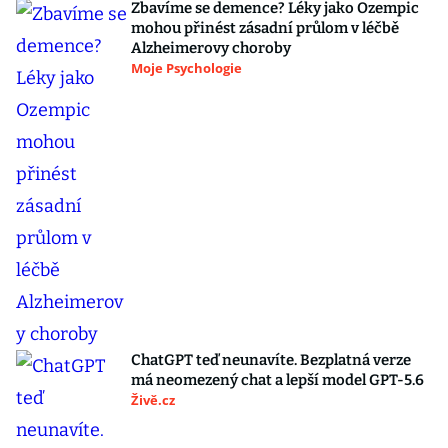
Zbavíme se demence? Léky jako Ozempic
mohou přinést zásadní průlom v léčbě
Alzheimerovy choroby
Moje Psychologie
ChatGPT teď neunavíte. Bezplatná verze
má neomezený chat a lepší model GPT-5.6
Živě.cz