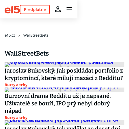
Předplatné
e15.cz
WallStreetBets
WallStreetBets
Jaroslav Bukovský: Jak poskládat portfolio z
kryptomincí, které milují mazáci z Redditu?
Burzy a trhy
Burzovní drama Redditu už je napsané.
Uživatelé se bouří, IPO prý nebyl dobrý
nápad
Burzy a trhy
Jaroslav Bukovský: Jak vydělat za deset dní