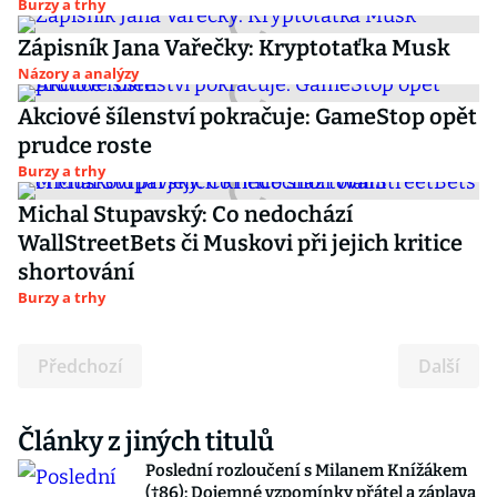
Burzy a trhy
Zápisník Jana Vařečky: Kryptotaťka Musk
Názory a analýzy
Akciové šílenství pokračuje: GameStop opět
prudce roste
Burzy a trhy
Michal Stupavský: Co nedochází
WallStreetBets či Muskovi při jejich kritice
shortování
Burzy a trhy
Předchozí
Další
Články z jiných titulů
Poslední rozloučení s Milanem Knížákem
(†86): Dojemné vzpomínky přátel a záplava