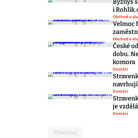
Byznys s
i Rohlik.
Obchod a sl
Velmoc f
zaměstna
Obchod a sl
České od
dobu. Ne
komora
Domácí
Stravenk
navrhují
Domácí
Stravenk
je vzděl
Domácí
Předchozí