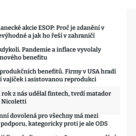
necké akcie ESOP: Proč je zdanění v
výhodné a jak ho řeší v zahraničí
kdykoli. Pandemie a inflace vyvolaly
 nového benefitu
rodukčních benefitů. Firmy v USA hradí
 vajíček i asistovanou reprodukci
 rok z nás udělal fintech, tvrdí matador
 Nicoletti
nní dovolená pro všechny má mezi
 podporu, kategoricky proti je ale ODS