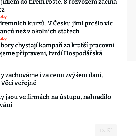
 jídlem do firem roste. S rozvozem začíná
cz
užby
iremních kurzů. V Česku jimi prošlo víc
nců než v okolních státech
užby
bory chystají kampaň za kratší pracovní
jsme připraveni, tvrdí Hospodářská
y zachováme i za cenu zvýšení daní,
 Věci veřejné
y jsou ve firmách na ústupu, nahradilo
ávání
Další