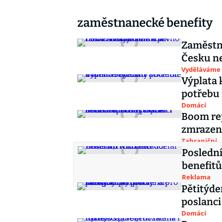
zaměstnanecké benefity
Zaměstna
Česku ne
Vyděláváme
Výplata 
potřebu
Domácí
Boom rep
zmrazení
Zahraniční
Poslední
benefitů
Reklama
Pětitýde
poslanci
Domácí