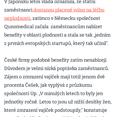
V Japonsku letos vláda oznámila, že státní
zaměstnanci
dostanou placené volno na léčbu
neplodnosti
, zatímco v Německu společnost
Qunomedical začala zaměstnancům nabízet
benefity v oblasti plodnosti a stala se tak „jedním
z prvních evropských startupů, který tak učinil“.
České firmy podobné benefity zatím nenabízejí.
Důvodem je velmi nízká poptávka zaměstnanců.
Zájem o zmrazení vajíček mají totiž jenom dvě
procenta Češek, jak vyplývá z průzkumu
společnosti Up. „V minulých letech to byly jen
jednotky ročně. Letos to jsou už nižší desítky žen,
které zmrazení vajíček podstoupily,“ konstatuje