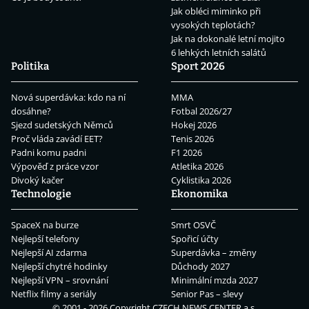
Jak obléci miminko při
vysokých teplotách?
Jak na dokonalé letní mojito
6 lehkých letních salátů
Politika
Sport 2026
Nová superdávka: kdo na ní
MMA
dosáhne?
Fotbal 2026/27
Sjezd sudetských Němců
Hokej 2026
Proč vláda zavádí EET?
Tenis 2026
Padni komu padni
F1 2026
Výpověď z práce vzor
Atletika 2026
Divoký kačer
Cyklistika 2026
Technologie
Ekonomika
SpaceX na burze
Smrt OSVČ
Nejlepší telefony
Spořicí účty
Nejlepší AI zdarma
Superdávka – změny
Nejlepší chytré hodinky
Důchody 2027
Nejlepší VPN – srovnání
Minimální mzda 2027
Netflix filmy a seriály
Senior Pas – slevy
© 2001 - 2026 Copyright
CZECH NEWS CENTER a.s.