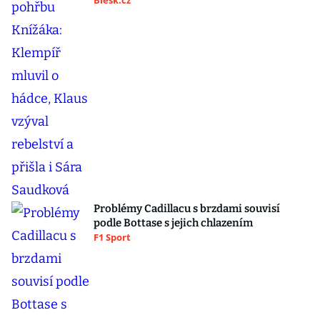
Blesk.cz
Problémy Cadillacu s brzdami souvisí
podle Bottase s jejich chlazením
F1 Sport