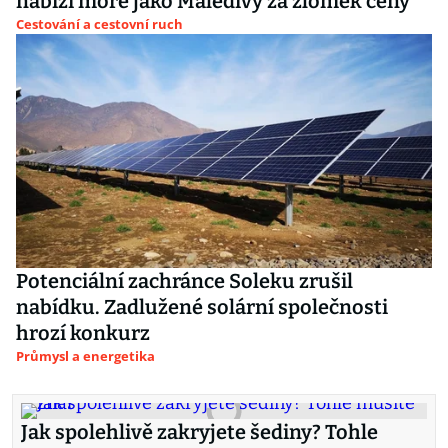
nabízí moře jako Maledivy za zlomek ceny
Cestování a cestovní ruch
Potenciální zachránce Soleku zrušil
nabídku. Zadlužené solární společnosti
hrozí konkurz
Průmysl a energetika
Jak spolehlivě zakryjete šediny? Tohle