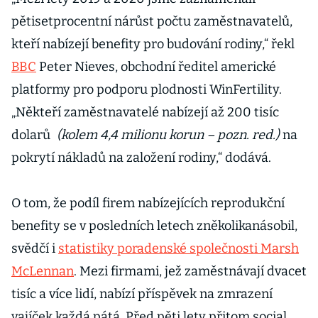
pětisetprocentní nárůst počtu zaměstnavatelů,
kteří nabízejí benefity pro budování rodiny,“ řekl
BBC
Peter Nieves, obchodní ředitel americké
platformy pro podporu plodnosti WinFertility.
„Někteří zaměstnavatelé nabízejí až 200 tisíc
dolarů
(kolem 4,4 milionu korun – pozn. red.)
na
pokrytí nákladů na založení rodiny,“ dodává.
O tom, že podíl firem nabízejících reprodukční
benefity se v posledních letech zněkolikanásobil,
svědčí i
statistiky poradenské společnosti Marsh
McLennan
. Mezi firmami, jež zaměstnávají dvacet
tisíc a více lidí, nabízí příspěvek na zmrazení
vajíček každá pátá. Před pěti lety přitom social