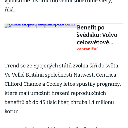
vpouštíme instituci do velmi soukromé sféry,“
říká.
Benefit po
švédsku: Volvo
celosvětově
zavádí půlroční
Zahraniční
placenou
rodičovskou
Trend se ze Spojených států zvolna šíří do světa.
Ve Velké Británii společnosti Natwest, Centrica,
Clifford Chance a Cooley letos spustily programy,
které mají umožnit hrazení reprodukčních
benefitů až do 45 tisíc liber, zhruba 1,4 milionu
korun.