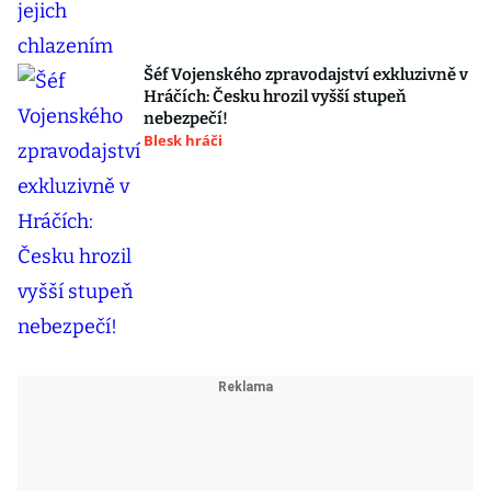
Šéf Vojenského zpravodajství exkluzivně v
Hráčích: Česku hrozil vyšší stupeň
nebezpečí!
Blesk hráči