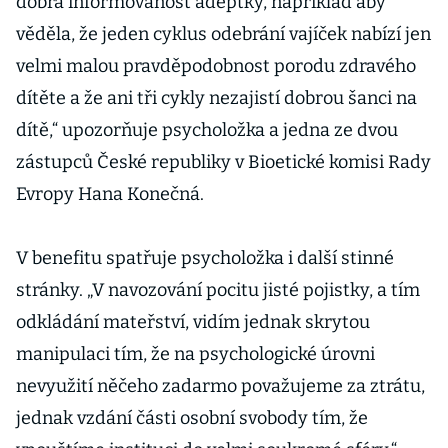
dobrá informovanost adeptky, například aby
věděla, že jeden cyklus odebrání vajíček nabízí jen
velmi malou pravděpodobnost porodu zdravého
dítěte a že ani tři cykly nezajistí dobrou šanci na
dítě,“ upozorňuje psycholožka a jedna ze dvou
zástupců České republiky v Bioetické komisi Rady
Evropy Hana Konečná.
V benefitu spatřuje psycholožka i další stinné
stránky. „V navozování pocitu jisté pojistky, a tím
odkládání mateřství, vidím jednak skrytou
manipulaci tím, že na psychologické úrovni
nevyužití něčeho zadarmo považujeme za ztrátu,
jednak vzdání části osobní svobody tím, že