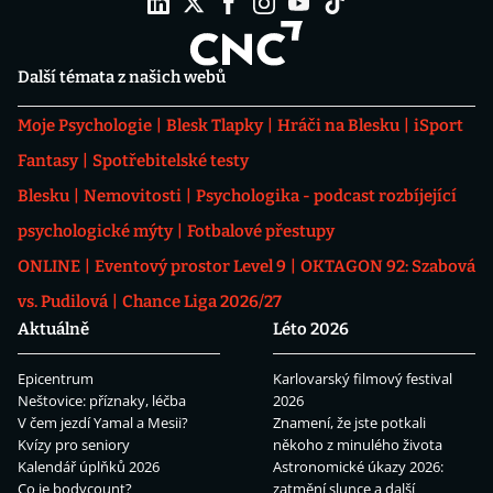
Další témata z našich webů
Moje Psychologie
Blesk Tlapky
Hráči na Blesku
iSport
Fantasy
Spotřebitelské testy
Blesku
Nemovitosti
Psychologika - podcast rozbíjející
psychologické mýty
Fotbalové přestupy
ONLINE
Eventový prostor Level 9
OKTAGON 92: Szabová
vs. Pudilová
Chance Liga 2026/27
Aktuálně
Léto 2026
Epicentrum
Karlovarský filmový festival
Neštovice: příznaky, léčba
2026
V čem jezdí Yamal a Mesii?
Znamení, že jste potkali
Kvízy pro seniory
někoho z minulého života
Kalendář úplňků 2026
Astronomické úkazy 2026:
Co je bodycount?
zatmění slunce a další