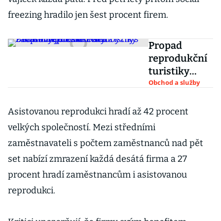
freezing hradilo jen šest procent firem.
Propad
reprodukční
turistiky
zavařil nejen
Obchod a služby
klinikám z
Babišových
Asistovanou reprodukci hradí až 42 procent
fondů. Teď
velkých společností. Mezi středními
byznys
zaměstnavateli s počtem zaměstnanců nad pět
zachraňují
set nabízí zmrazení každá desátá firma a 27
české ženy
procent hradí zaměstnancům i asistovanou
reprodukci.