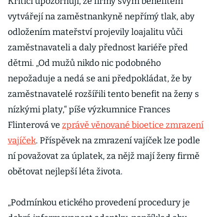
Kritici upozorňují, že firmy svým benefitem
vytvářejí na zaměstnankyně nepřímý tlak, aby
odložením mateřství projevily loajalitu vůči
zaměstnavateli a daly přednost kariéře před
dětmi. „Od mužů nikdo nic podobného
nepožaduje a nedá se ani předpokládat, že by
zaměstnavatelé rozšířili tento benefit na ženy s
nízkými platy,“ píše výzkumnice Frances
Flinterová ve
zprávě věnované bioetice zmrazení
vajíček
. Příspěvek na zmrazení vajíček lze podle
ní považovat za úplatek, za nějž mají ženy firmě
obětovat nejlepší léta života.
„Podmínkou etického provedení procedury je