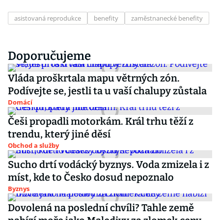
asistovaná reprodukce
benefity
zaměstnanecké benefity
Doporučujeme
Vláda proškrtala mapu větrných zón.
Podívejte se, jestli ta u vaší chalupy zůstala
Domácí
Češi propadli motorkám. Král trhu těží z
trendu, který jiné děsí
Obchod a služby
Sucho drtí vodácký byznys. Voda zmizela i z
míst, kde to Česko dosud nepoznalo
Byznys
Dovolená na poslední chvíli? Tahle země