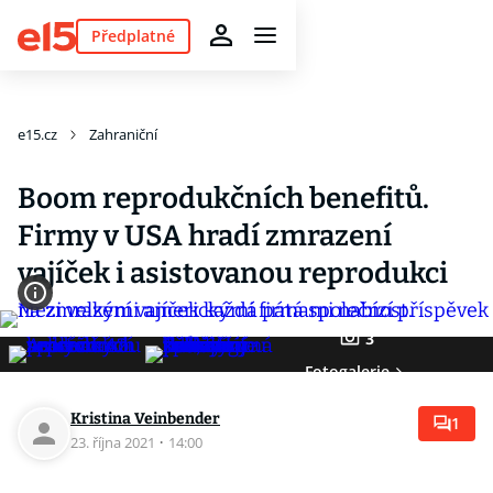
Předplatné
e15.cz
Zahraniční
Boom reprodukčních benefitů.
Firmy v USA hradí zmrazení
vajíček i asistovanou reprodukci
3
Fotogalerie
Kristina Veinbender
1
23. října 2021
·
14:00