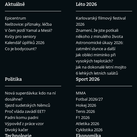
Aktuálně
Léto 2026
Epicentrum
Karlovarský filmový festival
Neštovice: příznaky, léčba
2026
V čem jezdí Yamal a Mesii?
Znamení, že jste potkali
Kvízy pro seniory
někoho z minulého života
Kalendář úplňků 2026
Astronomické úkazy 2026:
Co je bodycount?
zatmění slunce a další
Jak obléci miminko při
vysokých teplotách?
Jak na dokonalé letní mojito
6 lehkých letních salátů
Politika
Sport 2026
Nová superdávka: kdo na ní
MMA
dosáhne?
Fotbal 2026/27
Sjezd sudetských Němců
Hokej 2026
Proč vláda zavádí EET?
Tenis 2026
Padni komu padni
F1 2026
Výpověď z práce vzor
Atletika 2026
Divoký kačer
Cyklistika 2026
Technologie
Ekonomika