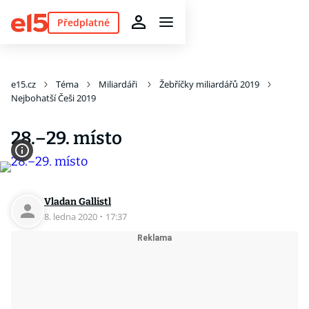
Předplatné
e15.cz
Téma
Miliardáři
Žebříčky miliardářů 2019
Nejbohatší Češi 2019
28.–29. místo
Vladan Gallistl
8. ledna 2020
·
17:37