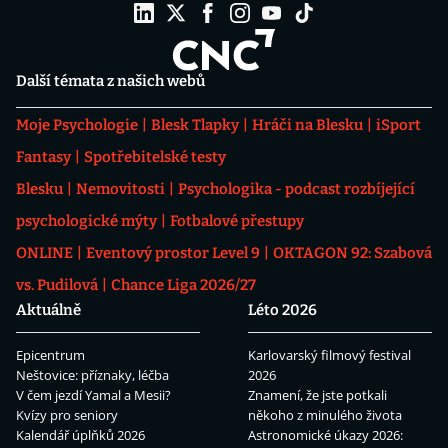
Další témata z našich webů
Moje Psychologie
Blesk Tlapky
Hráči na Blesku
iSport
Fantasy
Spotřebitelské testy
Blesku
Nemovitosti
Psychologika - podcast rozbíjející
psychologické mýty
Fotbalové přestupy
ONLINE
Eventový prostor Level 9
OKTAGON 92: Szabová
vs. Pudilová
Chance Liga 2026/27
Aktuálně
Léto 2026
Epicentrum
Karlovarský filmový festival
Neštovice: příznaky, léčba
2026
V čem jezdí Yamal a Mesii?
Znamení, že jste potkali
Kvízy pro seniory
někoho z minulého života
Kalendář úplňků 2026
Astronomické úkazy 2026: