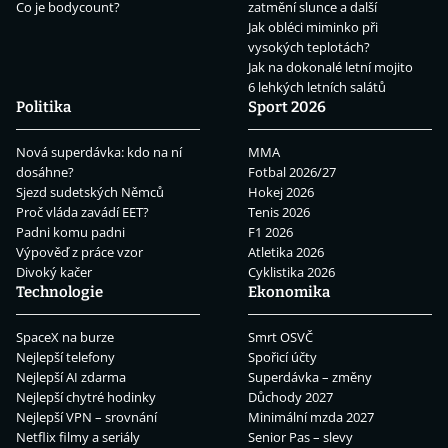
Co je bodycount?
zatmění slunce a další
Jak obléci miminko při
vysokých teplotách?
Jak na dokonalé letní mojito
6 lehkých letních salátů
Politika
Sport 2026
Nová superdávka: kdo na ní
MMA
dosáhne?
Fotbal 2026/27
Sjezd sudetských Němců
Hokej 2026
Proč vláda zavádí EET?
Tenis 2026
Padni komu padni
F1 2026
Výpověď z práce vzor
Atletika 2026
Divoký kačer
Cyklistika 2026
Technologie
Ekonomika
SpaceX na burze
Smrt OSVČ
Nejlepší telefony
Spořicí účty
Nejlepší AI zdarma
Superdávka – změny
Nejlepší chytré hodinky
Důchody 2027
Nejlepší VPN – srovnání
Minimální mzda 2027
Netflix filmy a seriály
Senior Pas – slevy