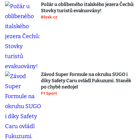
Požár u oblíbeného italského jezera Čechů:
Stovky turistů evakuovány!
Blesk.cz
Závod Super Formule na okruhu SUGO i
díky Safety Caru ovládl Fukuzumi. Staněk
po chybě nedojel
F1 Sport