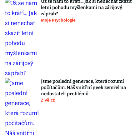
Už se nám to krátí... Jak si nenechat zkazit
letní pohodu myšlenkami na zářijový
zápřah?
Moje Psychologie
Jsme poslední generace, která rozumí
počítačům. Náš vnitřní geek zemřel na
nedostatek problémů
Živě.cz