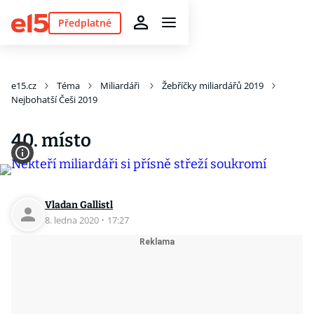
Předplatné
e15.cz
Téma
Miliardáři
Žebříčky miliardářů 2019
Nejbohatší Češi 2019
40. místo
Vladan Gallistl
8. ledna 2020
·
17:27