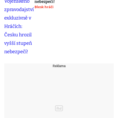
nebezpečí!
Blesk hráči