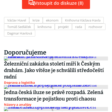
Vstoupit do diskuze (8)
Václav Havel
krize
ekonom
Knihovna Václava Havla
Tomáš Sedláček
knihovna
projekt
rada
rozhovor
Dagmar Havlová
Doporučujeme
Železniční zakázka století míří k Českým
drahám. Jako vítěze je schválili středočeští
radní
Doprava a logistika
Jedna česká iluze se právě rozpadá. Zelená
transformace je pojistkou proti chaosu
Názory a analýzy