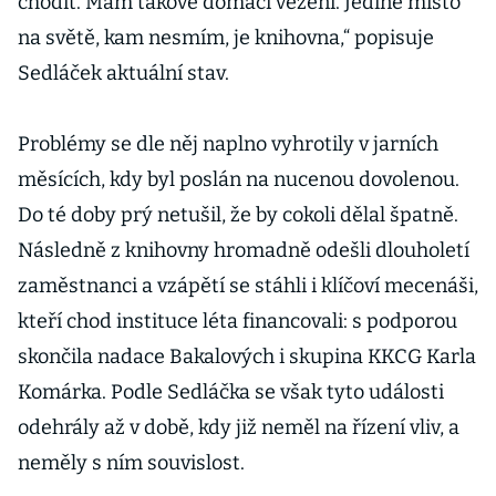
chodit. Mám takové domácí vězení. Jediné místo
na světě, kam nesmím, je knihovna,“ popisuje
Sedláček aktuální stav.
Problémy se dle něj naplno vyhrotily v jarních
měsících, kdy byl poslán na nucenou dovolenou.
Do té doby prý netušil, že by cokoli dělal špatně.
Následně z knihovny hromadně odešli dlouholetí
zaměstnanci a vzápětí se stáhli i klíčoví mecenáši,
kteří chod instituce léta financovali: s podporou
skončila nadace Bakalových i skupina KKCG Karla
Komárka. Podle Sedláčka se však tyto události
odehrály až v době, kdy již neměl na řízení vliv, a
neměly s ním souvislost.