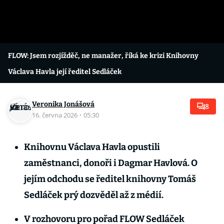
FLOW: Jsem rozjížděč, ne manažer, říká ke krizi Knihovny
Václava Havla její ředitel Sedláček
Veronika Jonášová
8
16. června 2026
·
05:30
Knihovnu Václava Havla opustili
zaměstnanci, donoři i Dagmar Havlová. O
jejím odchodu se ředitel knihovny Tomáš
Sedláček prý dozvěděl až z médií.
V rozhovoru pro pořad FLOW Sedláček