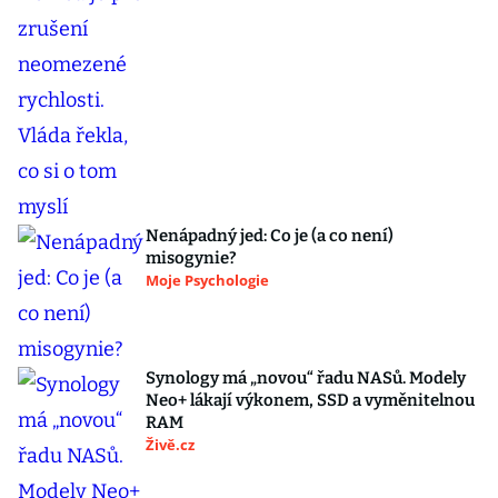
Nenápadný jed: Co je (a co není)
misogynie?
Moje Psychologie
Synology má „novou“ řadu NASů. Modely
Neo+ lákají výkonem, SSD a vyměnitelnou
RAM
Živě.cz