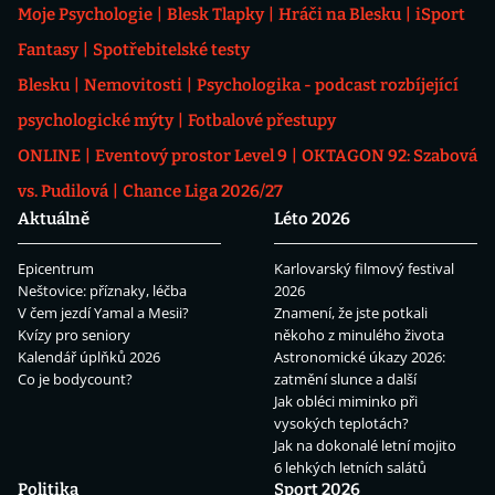
Moje Psychologie
Blesk Tlapky
Hráči na Blesku
iSport
Fantasy
Spotřebitelské testy
Blesku
Nemovitosti
Psychologika - podcast rozbíjející
psychologické mýty
Fotbalové přestupy
ONLINE
Eventový prostor Level 9
OKTAGON 92: Szabová
vs. Pudilová
Chance Liga 2026/27
Aktuálně
Léto 2026
Epicentrum
Karlovarský filmový festival
Neštovice: příznaky, léčba
2026
V čem jezdí Yamal a Mesii?
Znamení, že jste potkali
Kvízy pro seniory
někoho z minulého života
Kalendář úplňků 2026
Astronomické úkazy 2026:
Co je bodycount?
zatmění slunce a další
Jak obléci miminko při
vysokých teplotách?
Jak na dokonalé letní mojito
6 lehkých letních salátů
Politika
Sport 2026