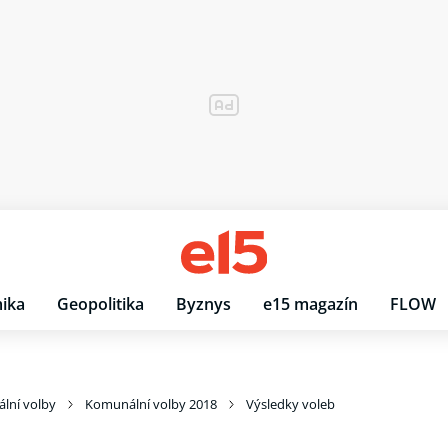
ika
Geopolitika
Byznys
e15 magazín
FLOW
lní volby
Komunální volby 2018
Výsledky voleb