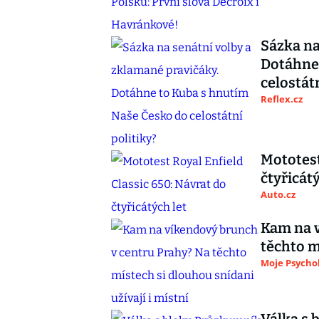
Sázka na
Dotáhne
celostátn
Reflex.cz
Mototest
čtyřicátý
Auto.cz
Kam na v
těchto m
Moje Psycho