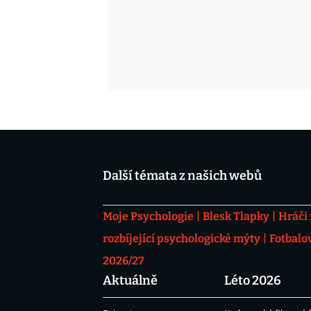
Další témata z našich webů
Moje Psychologie
Blesk Tlapky
Hráči
rozbíjející psychologické mýty
Fotbalo
2026/27
Aktuálně
Léto 2026