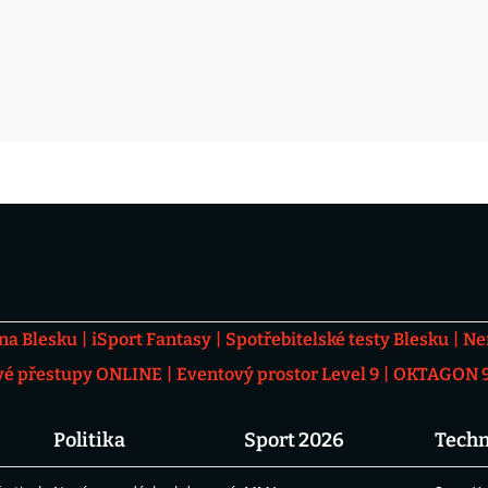
 na Blesku
iSport Fantasy
Spotřebitelské testy Blesku
Ne
vé přestupy ONLINE
Eventový prostor Level 9
OKTAGON 92
Politika
Sport 2026
Techn