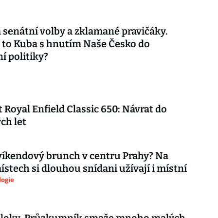
 senátní volby a zklamané pravičáky.
 to Kuba s hnutím Naše Česko do
í politiky?
 Royal Enfield Classic 650: Návrat do
ch let
íkendový brunch v centru Prahy? Na
ístech si dlouhou snídani užívají i místní
logie