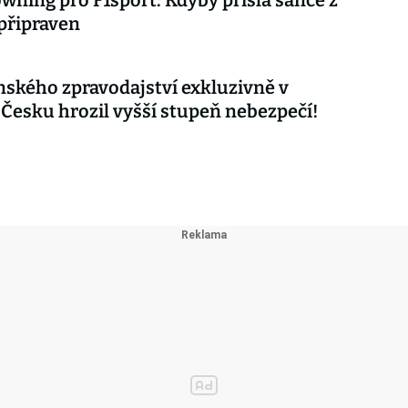
wning pro F1sport: Kdyby přišla šance z
 připraven
nského zpravodajství exkluzivně v
 Česku hrozil vyšší stupeň nebezpečí!