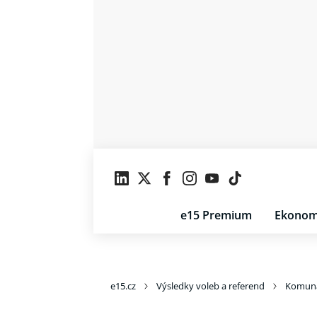
e15 Premium
Ekonom
e15.cz
Výsledky voleb a referend
Komuná