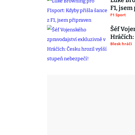
Luke Bro
F1, jsem
F1 Sport
Šéf Voje
Hráčích:
Blesk hráči