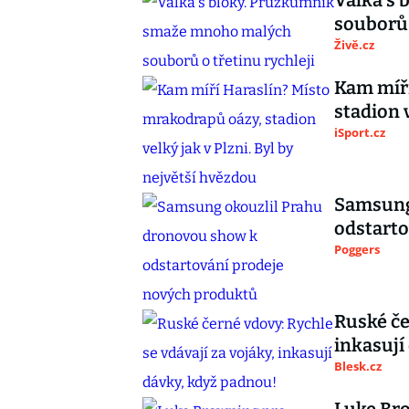
Válka s
souborů 
Živě.cz
Kam míří
stadion 
iSport.cz
Samsung
odstarto
Poggers
Ruské če
inkasují
Blesk.cz