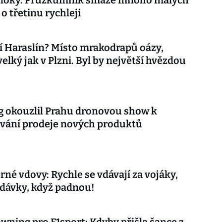
 bloky. Průzkumník smaže mnoho malých
o třetinu rychleji
 Haraslín? Místo mrakodrapů oázy,
velký jak v Plzni. Byl by největší hvězdou
 okouzlil Prahu dronovou show k
vání prodeje nových produktů
rné vdovy: Rychle se vdávají za vojáky,
 dávky, když padnou!