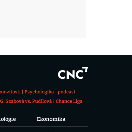
movitosti
Psychologika - podcast
: Szabová vs. Pudilová
Chance Liga
ologie
Ekonomika