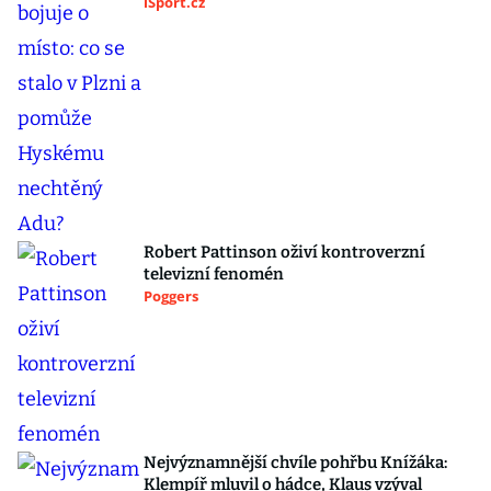
iSport.cz
Robert Pattinson oživí kontroverzní
televizní fenomén
Poggers
Nejvýznamnější chvíle pohřbu Knížáka:
Klempíř mluvil o hádce, Klaus vzýval