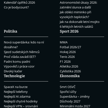
Kalendář úplňků 2026
Astronomické úkazy 2026:
Co je bodycount?
zatmění slunce a další
Jak obléci miminko při
vysokých teplotách?
Jak na dokonalé letní mojito
6 lehkých letních salátů
Politika
Sport 2026
Nová superdávka: kdo na ní
MMA
dosáhne?
Fotbal 2026/27
Sjezd sudetských Němců
Hokej 2026
Proč vláda zavádí EET?
Tenis 2026
Padni komu padni
F1 2026
Výpověď z práce vzor
Atletika 2026
Divoký kačer
Cyklistika 2026
Technologie
Ekonomika
SpaceX na burze
Smrt OSVČ
Nejlepší telefony
Spořicí účty
Nejlepší AI zdarma
Superdávka – změny
Nejlepší chytré hodinky
Důchody 2027
Nejlepší VPN – srovnání
Minimální mzda 2027