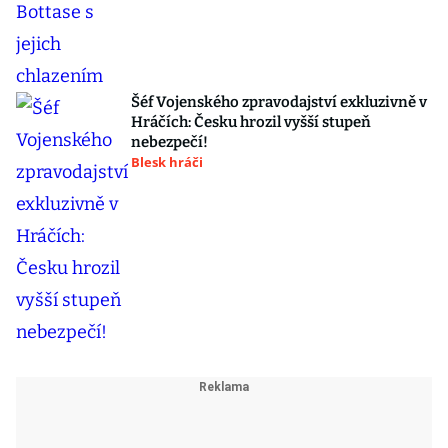
Šéf Vojenského zpravodajství exkluzivně v
Hráčích: Česku hrozil vyšší stupeň
nebezpečí!
Blesk hráči