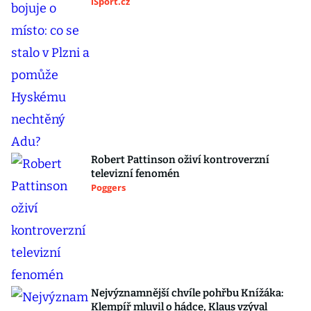
iSport.cz
Robert Pattinson oživí kontroverzní
televizní fenomén
Poggers
Nejvýznamnější chvíle pohřbu Knížáka:
Klempíř mluvil o hádce, Klaus vzýval