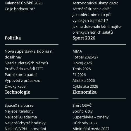
Kalendář úplňků 2026
Astronomické úkazy 2026:
Co je bodycount?
zatmění slunce a další
Jak obléci miminko při
vysokých teplotách?
Jak na dokonalé letní mojito
6 lehkých letních salátů
Politika
Sport 2026
Nová superdávka: kdo na ní
MMA
dosáhne?
Fotbal 2026/27
Sjezd sudetských Němců
Hokej 2026
Proč vláda zavádí EET?
Tenis 2026
Padni komu padni
F1 2026
Výpověď z práce vzor
Atletika 2026
Divoký kačer
Cyklistika 2026
Technologie
Ekonomika
SpaceX na burze
Smrt OSVČ
Nejlepší telefony
Spořicí účty
Nejlepší AI zdarma
Superdávka – změny
Nejlepší chytré hodinky
Důchody 2027
Nejlepší VPN – srovnání
Minimální mzda 2027