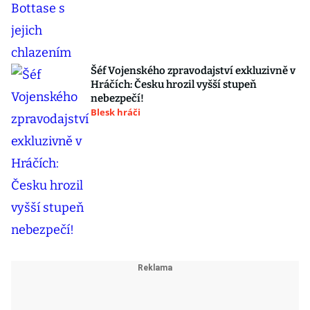
Šéf Vojenského zpravodajství exkluzivně v
Hráčích: Česku hrozil vyšší stupeň
nebezpečí!
Blesk hráči