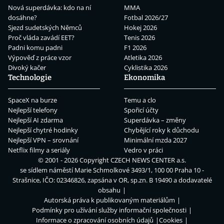
Nová superdávka: kdo na ní
MMA
dosáhne?
Fotbal 2026/27
Sjezd sudetských Němců
Hokej 2026
Proč vláda zavádí EET?
Tenis 2026
Padni komu padni
F1 2026
Výpověď z práce vzor
Atletika 2026
Divoký kačer
Cyklistika 2026
Technologie
Ekonomika
SpaceX na burze
Temu a clo
Nejlepší telefony
Spořicí účty
Nejlepší AI zdarma
Superdávka – změny
Nejlepší chytré hodinky
Chybějící roky k důchodu
Nejlepší VPN – srovnání
Minimální mzda 2027
Netflix filmy a seriály
Vedro v práci
© 2001 - 2026 Copyright
CZECH NEWS CENTER a.s.
se sídlem náměstí Marie Schmolkové 3493/1, 100 00 Praha 10 -
Strašnice, IČO: 02346826, zapsána v OR, sp.zn. B 19490 a dodavatelé
obsahu
Autorská práva k publikovaným materiálům
Podmínky pro užívání služby informační společnosti
Informace o zpracování osobních údajů
Cookies