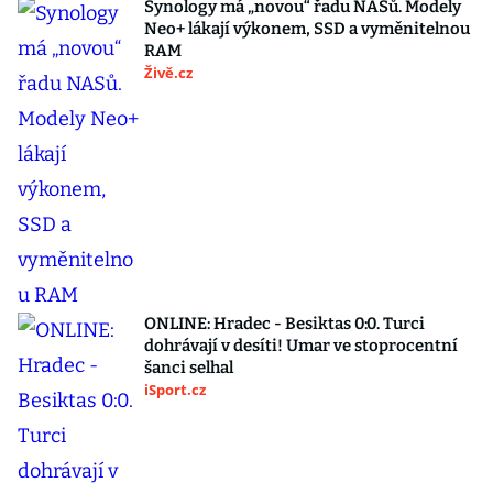
Synology má „novou“ řadu NASů. Modely
Neo+ lákají výkonem, SSD a vyměnitelnou
RAM
Živě.cz
ONLINE: Hradec - Besiktas 0:0. Turci
dohrávají v desíti! Umar ve stoprocentní
šanci selhal
iSport.cz