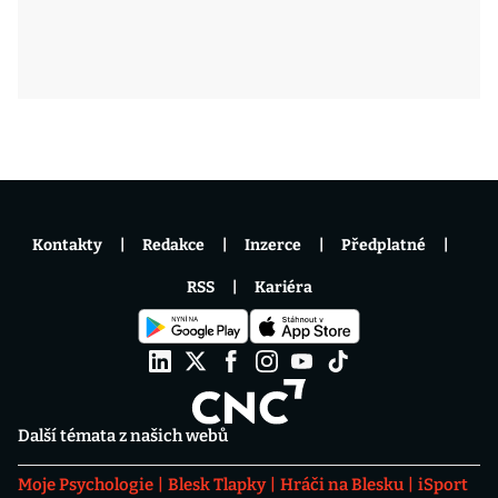
Kontakty
Redakce
Inzerce
Předplatné
RSS
Kariéra
Další témata z našich webů
Moje Psychologie
Blesk Tlapky
Hráči na Blesku
iSport