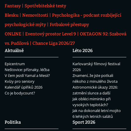
Fantasy
Spotřebitelské testy
Blesku
Nemovitosti
Psychologika - podcast rozbíjející
psychologické mýty
Fotbalové přestupy
ONLINE
Eventový prostor Level 9
OKTAGON 92: Szabová
vs. Pudilová
Chance Liga 2026/27
Aktuálně
Léto 2026
Epicentrum
Karlovarský filmový festival
Neštovice: příznaky, léčba
2026
V čem jezdí Yamal a Mesii?
Znamení, že jste potkali
Kvízy pro seniory
někoho z minulého života
Kalendář úplňků 2026
Astronomické úkazy 2026:
Co je bodycount?
zatmění slunce a další
Jak obléci miminko při
vysokých teplotách?
Jak na dokonalé letní mojito
6 lehkých letních salátů
Politika
Sport 2026