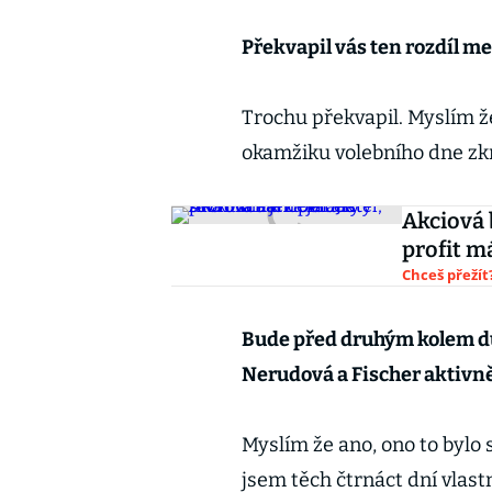
Překvapil vás ten rozdíl m
Trochu překvapil. Myslím že 
okamžiku volebního dne zkr
Akciová 
profit m
Chceš přežít?
Bude před druhým kolem dů
Nerudová a Fischer aktivně
Myslím že ano, ono to bylo 
jsem těch čtrnáct dní vlast