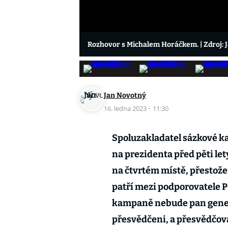
Rozhovor s Michalem Horáčkem.
| Zdroj:
Jan Novotný
16. ledna 2023
·
11:30
Spoluzakladatel sázkové k
na prezidenta před pěti let
na čtvrtém místě, přestože
patří mezi podporovatele P
kampaně nebude pan generál
přesvědčeni, a přesvědčova