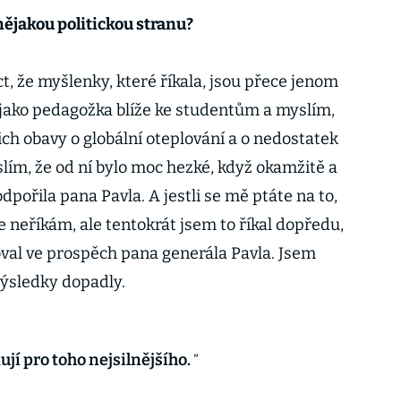
 nějakou politickou stranu?
t, že myšlenky, které říkala, jsou přece jenom
 jako pedagožka blíže ke studentům a myslím,
ich obavy o globální oteplování a o nedostatek
lím, že od ní bylo moc hezké, když okamžitě a
dpořila pana Pavla. A jestli se mě ptáte na to,
le neříkám, ale tentokrát jsem to říkal dopředu,
val ve prospěch pana generála Pavla. Jsem
 výsledky dopadly.
ují pro toho nejsilnějšího.