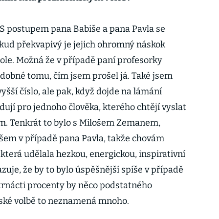
 S postupem pana Babiše a pana Pavla se
kud překvapivý je jejich ohromný náskok
pole. Možná že v případě paní profesorky
dobné tomu, čím jsem prošel já. Také jsem
šší číslo, ale pak, když dojde na lámání
dují pro jednoho člověka, kterého chtějí vyslat
m. Tenkrát to bylo s Milošem Zemanem,
šem v případě pana Pavla, takže chovám
terá udělala hezkou, energickou, inspirativní
uje, že by to bylo úspěšnější spíše v případě
čtrnácti procenty by něco podstatného
tské volbě to neznamená mnoho.