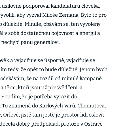
i usilovně podporoval kandidaturu člověka,
volili, aby vyzval Miloše Zemana. Bylo to pro
to důležité. Minule, obávám se, ten vyvolený
 v sobě dostatečnou bojovnost a energii a
 nechybí panu generálovi.
lověk a vyjadřuje se úsporně, vyjadřuje se
ím tedy, že opět to bude důležité. Jenom bych
 očekávám, že na rozdíl od minulé kampaně
a těmi, kteří jsou už přesvědčeni, a
Soudím, že je potřeba vyrazit do
ů. To znamená do Karlových Varů, Chomutova,
 Orlové, jistě tam ještě je prostor lidi oslovit,
docela dobrý předpoklad, protože v Ostravě