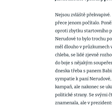
Nejsou zvláště překvapivé.
přece jenom počítalo. Poně
oproti zbytku startovního 
Nerudové to bylo trochu po
měl dlouho v průzkumech vy
chleba, se lidé zjevně rozho
do boje s nějakým soupeře
dneska třeba s panem Babi
sympatie k paní Nerudové, k
kampaň, ale nakonec se ukaz
politické strany. Se svými 
znamenala, ale v preziden