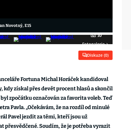
 Jan Novotný, E15
10
Fotogalerie
Diskuze (
0
)
anceláře Fortuna Michal Horáček kandidoval
y, kdy získal přes devět procent hlasů a skončil
 byl zpočátku označován za favorita voleb. Teď
etra Pavla. „Očekávám, že na rozdíl od minulé
 Pavel jezdit za těmi, kteří jsou už
t přesvědčené. Soudím, že je potřeba vyrazit