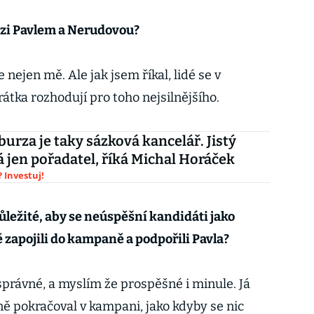
ezi Pavlem a Nerudovou?
nejen mě. Ale jak jsem říkal, lidé se v
átka rozhodují pro toho nejsilnějšího.
burza je taky sázková kancelář. Jistý
á jen pořadatel, říká Michal Horáček
 Investuj!
ležité, aby se neúspěšní kandidáti jako
 zapojili do kampaně a podpořili Pavla?
správné, a myslím že prospěšné i minule. Já
ně pokračoval v kampani, jako kdyby se nic