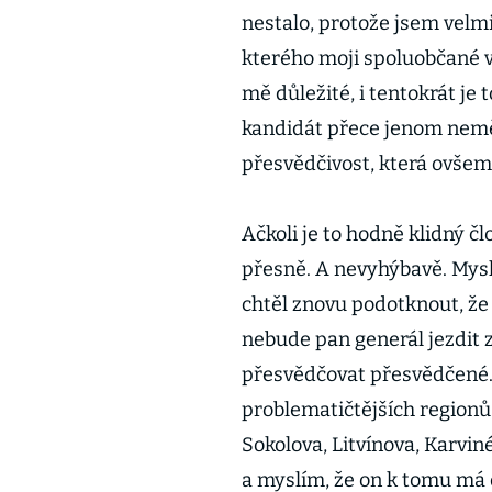
nestalo, protože jsem velm
kterého moji spoluobčané vy
mě důležité, i tentokrát je 
kandidát přece jenom neměl
přesvědčivost, která ovšem
Ačkoli je to hodně klidný č
přesně. A nevyhýbavě. Mysl
chtěl znovu podotknout, že
nebude pan generál jezdit z
přesvědčovat přesvědčené. 
problematičtějších region
Sokolova, Litvínova, Karviné,
a myslím, že on k tomu má 