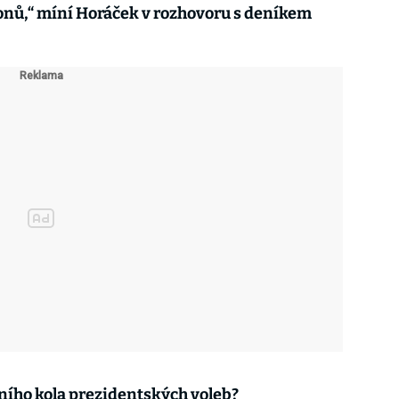
onů,“ míní Horáček v rozhovoru s deníkem
ního kola prezidentských voleb?