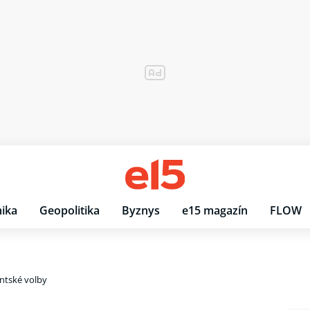
ika
Geopolitika
Byznys
e15 magazín
FLOW
ntské volby