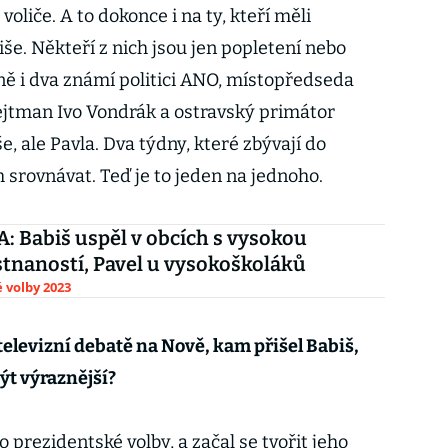
oliče. A to dokonce i na ty, kteří měli
še. Někteří z nich jsou jen popletení nebo
ně i dva známí politici ANO, místopředseda
ejtman Ivo Vondrák a ostravský primátor
, ale Pavla. Dva týdny, které zbývají do
 srovnávat. Teď je to jeden na jednoho.
 Babiš uspěl v obcích s vysokou
naností, Pavel u vysokoškoláků
 volby 2023
televizní debatě na Nově, kam přišel Babiš,
být výraznější?
 prezidentské volby, a začal se tvořit jeho