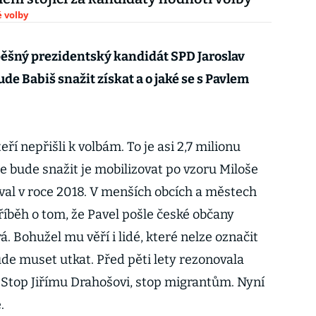
 volby
pěšný prezidentský kandidát SPD Jaroslav
bude Babiš snažit získat a o jaké se s Pavlem
ří nepřišli k volbám. To je asi 2,7 milionu
e bude snažit je mobilizovat po vzoru Miloše
al v roce 2018. V menších obcích a městech
říběh o tom, že Pavel pošle české občany
á. Bohužel mu věří i lidé, které nelze označit
ude muset utkat. Před pěti lety rezonovala
top Jiřímu Drahošovi, stop migrantům. Nyní
.