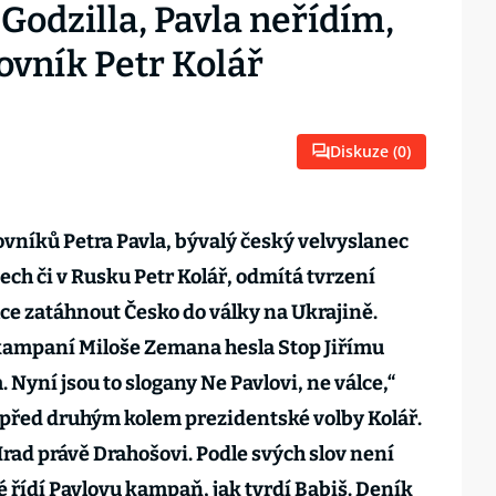
Godzilla, Pavla neřídím,
ovník Petr Kolář
Diskuze (
0
)
ovníků Petra Pavla, bývalý český velvyslanec
ech či v Rusku Petr Kolář, odmítá tvrzení
hce zatáhnout Česko do války na Ukrajině.
 kampaní Miloše Zemana hesla Stop Jiřímu
Nyní jsou to slogany Ne Pavlovi, ne válce,“
 před druhým kolem prezidentské volby Kolář.
Hrad právě Drahošovi. Podle svých slov není
řídí Pavlovu kampaň, jak tvrdí Babiš. Deník