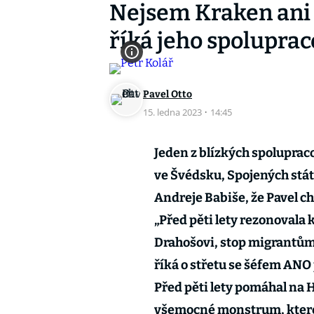
Nejsem Kraken ani 
říká jeho spoluprac
Pavel Otto
15. ledna 2023
·
14:45
Jeden z blízkých spoluprac
ve Švédsku, Spojených stát
Andreje Babiše, že Pavel c
„Před pěti lety rezonovala
Drahošovi, stop migrantům. 
říká o střetu se šéfem ANO
Před pěti lety pomáhal na 
všemocné monstrum, které 