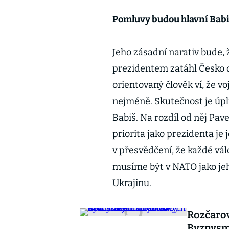
Pomluvy budou hlavní Babi
Jeho zásadní narativ bude, 
prezidentem zatáhl Česko d
orientovaný člověk ví, že voj
nejméně. Skutečnost je úpl
Babiš. Na rozdíl od něj Pavel
priorita jako prezidenta je
v přesvědčení, že každé vál
musíme být v NATO jako je
Ukrajinu.
Rozčarov
Byznysme