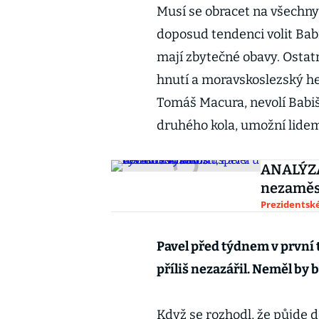
Musí se obracet na všechny v
doposud tendenci volit Babi
mají zbytečné obavy. Ostat
hnutí a moravskoslezský h
Tomáš Macura, nevolí Babiše
druhého kola, umožní lidem
ANALÝZA:
nezaměst
Prezidentské
Pavel před týdnem v první 
příliš nezazářil. Neměl by 
Když se rozhodl, že půjde do