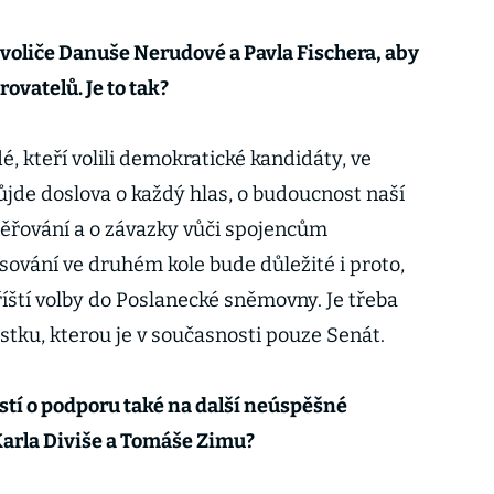
 voliče Danuše Nerudové a Pavla Fischera, aby
rovatelů. Je to tak?
dé, kteří volili demokratické kandidáty, ve
ůjde doslova o každý hlas, o budoucnost naší
ěřování a o závazky vůči spojencům
sování ve druhém kole bude důležité i proto,
íští volby do Poslanecké sněmovny. Je třeba
stku, kterou je v současnosti pouze Senát.
ostí o podporu také na další neúspěšné
Karla Diviše a Tomáše Zimu?