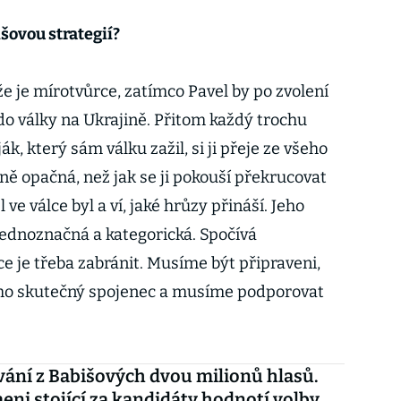
šovou strategií?
že je mírotvůrce, zatímco Pavel by po zvolení
o války na Ukrajině. Přitom každý trochu
ák, který sám válku zažil, si ji přeje ze všeho
ně opačná, než jak se ji pokouší překrucovat
 ve válce byl a ví, jaké hrůzy přináší. Jeho
 jednoznačná a kategorická. Spočívá
ce je třeba zabránit. Musíme být připraveni,
ho skutečný spojenec a musíme podporovat
ání z Babišových dvou milionů hlasů.
ni stojící za kandidáty hodnotí volby