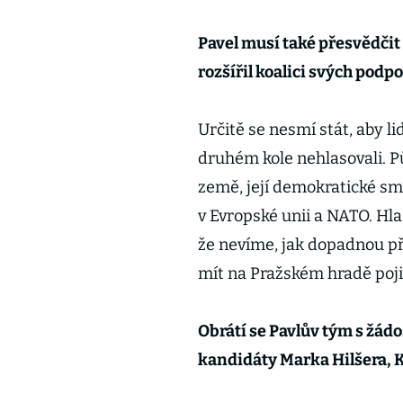
Pavel musí také přesvědčit
rozšířil koalici svých podpo
Určitě se nesmí stát, aby li
druhém kole nehlasovali. P
země, její demokratické sm
v Evropské unii a NATO. Hla
že nevíme, jak dopadnou př
mít na Pražském hradě poji
Obrátí se Pavlův tým s žád
kandidáty Marka Hilšera, 