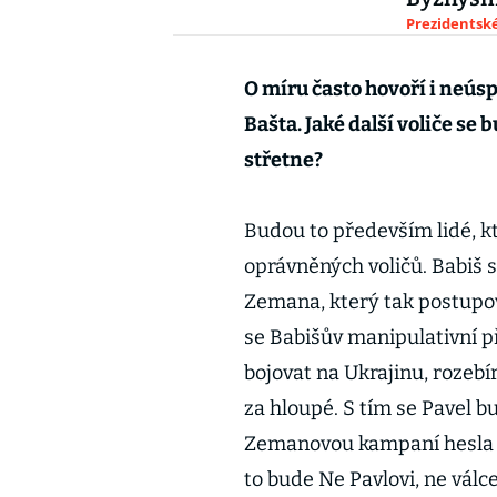
Prezidentské
O míru často hovoří i neús
Bašta. Jaké další voliče se 
střetne?
Budou to především lidé, kte
oprávněných voličů. Babiš s
Zemana, který tak postupov
se Babišův manipulativní p
bojovat na Ukrajinu, rozebír
za hloupé. S tím se Pavel b
Zemanovou kampaní hesla S
to bude Ne Pavlovi, ne válce