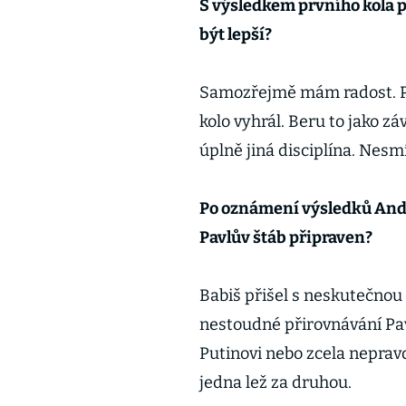
S výsledkem prvního kola p
být lepší?
Samozřejmě mám radost. Pet
kolo vyhrál. Beru to jako zá
úplně jiná disciplína. Nesm
Po oznámení výsledků Andrej
Pavlův štáb připraven?
Babiš přišel s neskutečnou 
nestoudné přirovnávání Pa
Putinovi nebo zcela nepravd
jedna lež za druhou.