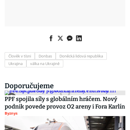
Člověk v tísni
Donbas
Doněcká lidová republika
Ukrajina
válka na Ukrajině
Doporučujeme
PPF spojila síly s globálním hráčem. Nový
podnik povede provoz O2 areny i Fora Karlín
Byznys