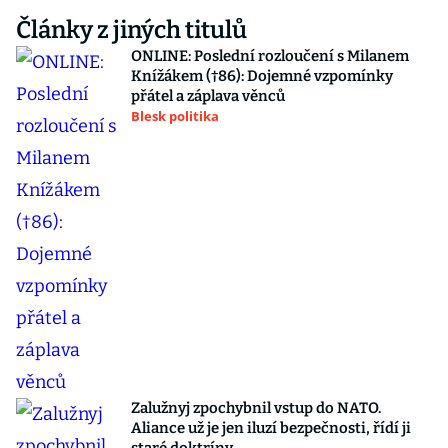
Články z jiných titulů
ONLINE: Poslední rozloučení s Milanem
Knížákem (†86): Dojemné vzpomínky
přátel a záplava věnců
Blesk politika
Zalužnyj zpochybnil vstup do NATO.
Aliance už je jen iluzí bezpečnosti, řídí ji