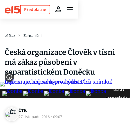
Předplatné
e15.cz
Zahraniční
Česká organizace Člověk v tísni
má zákaz působení v
separatistickém Doněcku
37
Fotogalerie
ČTK
27. listopadu 2016
·
09:07