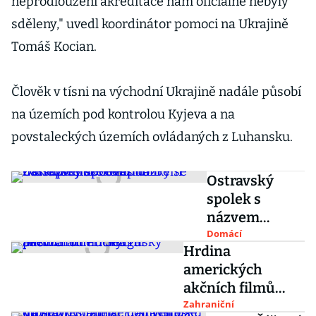
neprodloužení akreditace nám oficiálně nebyly
sděleny," uvedl koordinátor pomoci na Ukrajině
Tomáš Kocian.
Člověk v tísni na východní Ukrajině nadále působí
na územích pod kontrolou Kyjeva a na
povstaleckých územích ovládaných z Luhansku.
Ostravský
spolek s
názvem
Zastupitelské
Domácí
Hrdina
centrum
amerických
Doněcké
akčních filmů
lidové
Seagal převzal od
Zahraniční
republiky se