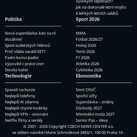
vysokých teplotách?
Jak na dokonalé letní mojito
6 lehkých letních salátů
Politika
Sport 2026
Nová superdávka: kdo na ní
MMA
dosáhne?
Fotbal 2026/27
Sjezd sudetských Němců
Hokej 2026
Proč vláda zavádí EET?
Tenis 2026
Padni komu padni
F1 2026
Výpověď z práce vzor
Atletika 2026
Divoký kačer
Cyklistika 2026
Technologie
Ekonomika
SpaceX na burze
Smrt OSVČ
Nejlepší telefony
Spořicí účty
Nejlepší AI zdarma
Superdávka – změny
Nejlepší chytré hodinky
Důchody 2027
Nejlepší VPN – srovnání
Minimální mzda 2027
Netflix filmy a seriály
Senior Pas – slevy
© 2001 - 2026 Copyright
CZECH NEWS CENTER a.s.
se sídlem náměstí Marie Schmolkové 3493/1, 100 00 Praha 10 -