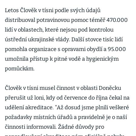
čtvrť ovládanou
povstalci
Letos Člověk v tísni podle svých údajů
distribuoval potravinovou pomoc téměř 470.000
lidí v oblastech, které nejsou pod kontrolou
ústřední ukrajinské vlády. Další stovce tisíc lidí
pomohla organizace s opravami obydlí a 95.000
umožnila přístup k pitné vodě a hygienickým
pomůckám.
Člověk v tísni musel činnost v oblasti Doněcku
přerušit už loni, kdy od července do října čekal na
udělení akreditace. "Až dosud jsme plnili veškeré
požadavky místních úřadů a pravidelně je o naší
činnosti informovali. Žádné důvody pro