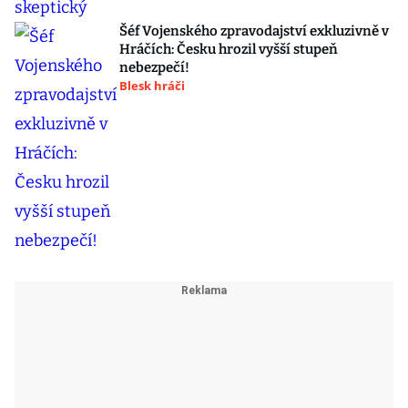
Šéf Vojenského zpravodajství exkluzivně v
Hráčích: Česku hrozil vyšší stupeň
nebezpečí!
Blesk hráči