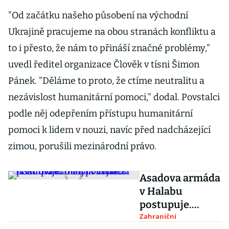
"Od začátku našeho působení na východní
Ukrajině pracujeme na obou stranách konfliktu a
to i přesto, že nám to přináší značné problémy,"
uvedl ředitel organizace Člověk v tísni Šimon
Pánek. "Děláme to proto, že ctíme neutralitu a
nezávislost humanitární pomoci," dodal. Povstalci
podle něj odepřením přístupu humanitární
pomoci k lidem v nouzi, navíc před nadcházející
zimou, porušili mezinárodní právo.
Asadova armáda
v Halabu
postupuje.
Dobyla největší
Zahraniční