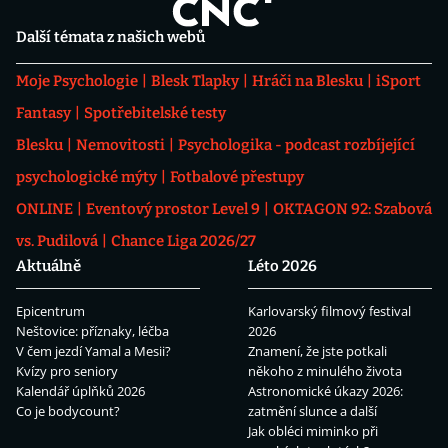
Další témata z našich webů
Moje Psychologie
Blesk Tlapky
Hráči na Blesku
iSport
Fantasy
Spotřebitelské testy
Blesku
Nemovitosti
Psychologika - podcast rozbíjející
psychologické mýty
Fotbalové přestupy
ONLINE
Eventový prostor Level 9
OKTAGON 92: Szabová
vs. Pudilová
Chance Liga 2026/27
Aktuálně
Léto 2026
Epicentrum
Karlovarský filmový festival
Neštovice: příznaky, léčba
2026
V čem jezdí Yamal a Mesii?
Znamení, že jste potkali
Kvízy pro seniory
někoho z minulého života
Kalendář úplňků 2026
Astronomické úkazy 2026:
Co je bodycount?
zatmění slunce a další
Jak obléci miminko při