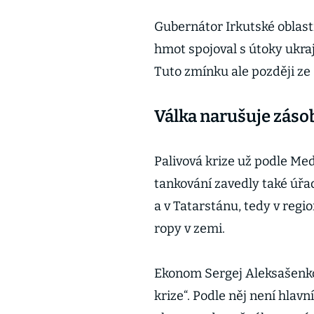
Gubernátor Irkutské oblas
hmot spojoval s útoky ukra
Tuto zmínku ale později ze 
Válka narušuje záso
Palivová krize už podle Me
tankování zavedly také ú
a v Tatarstánu, tedy v reg
ropy v zemi.
Ekonom Sergej Aleksašenko 
krize“. Podle něj není hla