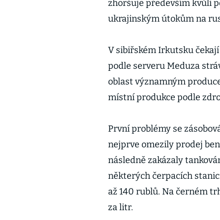
zhoršuje především kvůli p
ukrajinským útokům na rusk
V sibiřském Irkutsku čekají
podle serveru Meduza strávi
oblast významným produce
místní produkce podle zdro
První problémy se zásobová
nejprve omezily prodej ben
následně zakázaly tankován
některých čerpacích stanicí
až 140 rublů. Na černém tr
za litr.