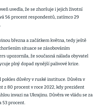
eň uvedla, že se zhoršuje i jejich životní
ává 56 procent respondentů, zatímco 29
.
inou března a začátkem května, tedy ještě
horšením situace se zásobováním
s upozornila, že současná nálada obyvatel
uje plný dopad nynější palivové krize.
pokles důvěry v ruské instituce. Důvěra v
t z 80 procent v roce 2022, kdy prezident
áhlou invazi na Ukrajinu. Důvěra ve vládu se za
a 53 procent.