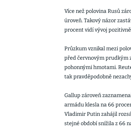
Více než polovina Rusů zárov
úroveň. Takový názor zast
procent vidí vývoj pozitivně
Průzkum vznikal mezi polov
před červnovým prudkým z
pohonnými hmotami. Reuter
tak pravděpodobně nezachyc
Gallup zároveň zaznamenal 
armádu klesla na 66 procen
Vladimir Putin zahájil rozs
stejné období snížila z 66 n