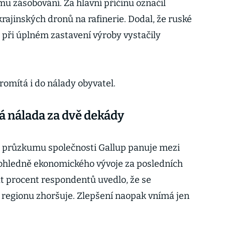
u zásobování. Za hlavní příčinu označil
krajinských dronů na rafinerie. Dodal, že ruské
při úplném zastavení výroby vystačily
romítá i do nálady obyvatel.
 nálada za dvě dekády
o průzkumu společnosti Gallup panuje mezi
ohledně ekonomického vývoje za posledních
t procent respondentů uvedlo, že se
h regionu zhoršuje. Zlepšení naopak vnímá jen