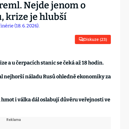
Kreml. Nejde jenom o
 krize je hlubší
Diskuze (
23
)
ize a u čerpacích stanic se čeká až 18 hodin.
l nejhorší náladu Rusů ohledně ekonomiky za
mot i válka dál oslabují důvěru veřejnosti ve