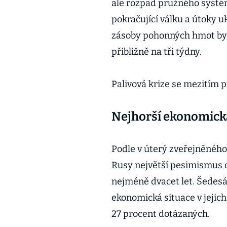
ale rozpad pružného systém
pokračující válku a útoky u
zásoby pohonných hmot by 
přibližně na tři týdny.
Palivová krize se mezitím p
Nejhorší ekonomická
Podle v úterý zveřejněnéh
Rusy největší pesimismus 
nejméně dvacet let. Šedesá
ekonomická situace v jejic
27 procent dotázaných.