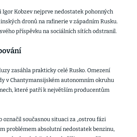
ti Igor Kobzev nejprve nedostatek pohonných
jinských dronů na rafinerie v západním Rusku.
svého příspěvku na sociálních sítích odstranil.
bování
duzy zasáhla prakticky celé Rusko. Omezení
řady v Chantymansijském autonomním okruhu
ionech, které patří k největším producentům
označil současnou situaci za „ostrou fázi
vním problémem absolutní nedostatek benzinu,