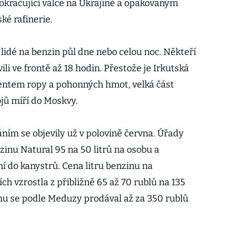
okračující válce na Ukrajině a opakovaným
é rafinerie.
 lidé na benzin půl dne nebo celou noc. Někteří
li ve frontě až 18 hodin. Přestože je Irkutská
ntem ropy a pohonných hmot, velká část
jů míří do Moskvy.
ním se objevily už v polovině června. Úřady
zinu Natural 95 na 50 litrů na osobu a
í do kanystrů. Cena litru benzinu na
ch vzrostla z přibližně 65 až 70 rublů na 135
hu se podle Meduzy prodával až za 350 rublů