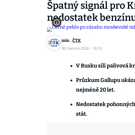
Špatný signál pro 
nedostatek benzínu,
,
min
ČTK
30. června 2026
·
16:10
V Rusku sílí palivová kr
Průzkum Gallupu ukáza
nejméně 20 let.
Nedostatek pohonných h
stát.