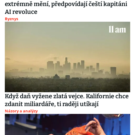
extrémně mění, předpovídají čeští kapitáni
AI revoluce
Byznys
Když daň vyžene zlatá vejce. Kalifornie chce
zdanit miliardáře, ti raději utíkají
Názory a analýzy