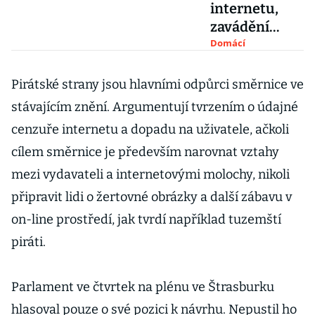
internetu,
zavádění
cenzury. Unie
Domácí
vydavatelů
bojuje s
Pirátské strany jsou hlavními odpůrci směrnice ve
dezinformace
stávajícím znění. Argumentují tvrzením o údajné
mi a apeluje
cenzuře internetu a dopadu na uživatele, ačkoli
na
cílem směrnice je především narovnat vztahy
europoslance
mezi vydavateli a internetovými molochy, nikoli
připravit lidi o žertovné obrázky a další zábavu v
on-line prostředí, jak tvrdí například tuzemští
piráti.
Parlament ve čtvrtek na plénu ve Štrasburku
hlasoval pouze o své pozici k návrhu. Nepustil ho