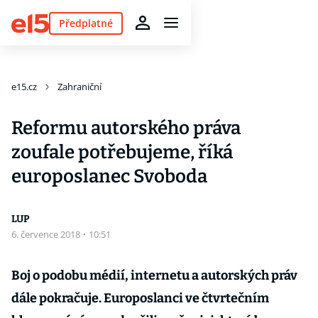
Předplatné
e15.cz
Zahraniční
Reformu autorského práva
zoufale potřebujeme, říká
europoslanec Svoboda
LUP
6. července 2018
·
10:51
Boj o podobu médií, internetu a autorských práv
dále pokračuje. Europoslanci ve čtvrtečním