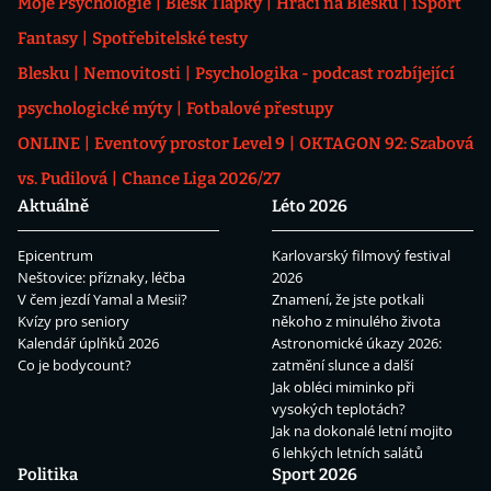
Moje Psychologie
Blesk Tlapky
Hráči na Blesku
iSport
Fantasy
Spotřebitelské testy
Blesku
Nemovitosti
Psychologika - podcast rozbíjející
psychologické mýty
Fotbalové přestupy
ONLINE
Eventový prostor Level 9
OKTAGON 92: Szabová
vs. Pudilová
Chance Liga 2026/27
Aktuálně
Léto 2026
Epicentrum
Karlovarský filmový festival
Neštovice: příznaky, léčba
2026
V čem jezdí Yamal a Mesii?
Znamení, že jste potkali
Kvízy pro seniory
někoho z minulého života
Kalendář úplňků 2026
Astronomické úkazy 2026:
Co je bodycount?
zatmění slunce a další
Jak obléci miminko při
vysokých teplotách?
Jak na dokonalé letní mojito
6 lehkých letních salátů
Politika
Sport 2026