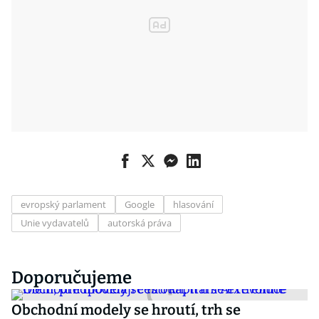
evropský parlament
Google
hlasování
Unie vydavatelů
autorská práva
Doporučujeme
Obchodní modely se hroutí, trh se