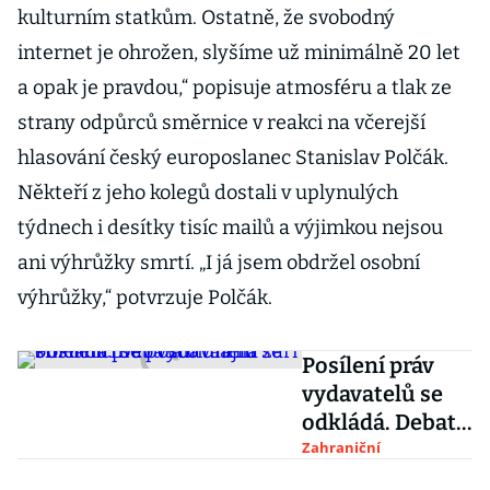
kulturním statkům. Ostatně, že svobodný
internet je ohrožen, slyšíme už minimálně 20 let
a opak je pravdou,“ popisuje atmosféru a tlak ze
strany odpůrců směrnice v reakci na včerejší
hlasování český europoslanec Stanislav Polčák.
Někteří z jeho kolegů dostali v uplynulých
týdnech i desítky tisíc mailů a výjimkou nejsou
ani výhrůžky smrtí. „I já jsem obdržel osobní
výhrůžky,“ potvrzuje Polčák.
Posílení práv
vydavatelů se
odkládá. Debata
o unijní
Zahraniční
směrnici se