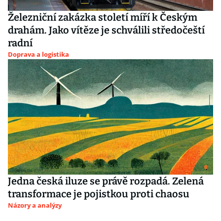
Železniční zakázka století míří k Českým
drahám. Jako vítěze je schválili středočeští
radní
Doprava a logistika
Jedna česká iluze se právě rozpadá. Zelená
transformace je pojistkou proti chaosu
Názory a analýzy