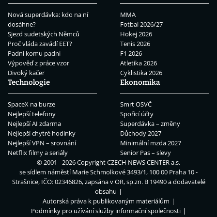
Nová superdávka: kdo na ní
MMA
dosáhne?
Fotbal 2026/27
Sjezd sudetských Němců
Hokej 2026
Proč vláda zavádí EET?
Tenis 2026
Padni komu padni
F1 2026
Výpověď z práce vzor
Atletika 2026
Divoký kačer
Cyklistika 2026
Technologie
Ekonomika
SpaceX na burze
Smrt OSVČ
Nejlepší telefony
Spořicí účty
Nejlepší AI zdarma
Superdávka – změny
Nejlepší chytré hodinky
Důchody 2027
Nejlepší VPN – srovnání
Minimální mzda 2027
Netflix filmy a seriály
Senior Pas – slevy
© 2001 - 2026 Copyright
CZECH NEWS CENTER a.s.
se sídlem náměstí Marie Schmolkové 3493/1, 100 00 Praha 10 -
Strašnice, IČO: 02346826, zapsána v OR, sp.zn. B 19490 a dodavatelé
obsahu
Autorská práva k publikovaným materiálům
Podmínky pro užívání služby informační společnosti