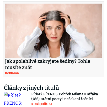
Jak spolehlivě zakryjete šediny? Tohle
musíte znát
Reklama
Články z jiných titulů
PŘÍMÝ PŘENOS: Pohřeb Milana Knížáka
(†86), státní pocty i nečekaní řečníci
Blesk politika