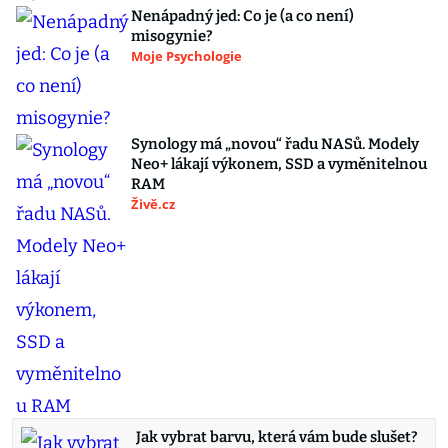
Nenápadný jed: Co je (a co není)
misogynie?
Moje Psychologie
Synology má „novou“ řadu NASů. Modely
Neo+ lákají výkonem, SSD a vyměnitelnou
RAM
Živě.cz
Jak vybrat barvu, která vám bude slušet?