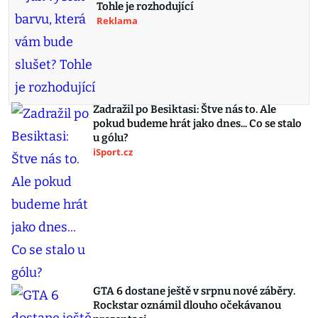
Tohle je rozhodující
Reklama
Zadražil po Besiktasi: Štve nás to. Ale
pokud budeme hrát jako dnes... Co se stalo
u gólu?
iSport.cz
GTA 6 dostane ještě v srpnu nové záběry.
Rockstar oznámil dlouho očekávanou