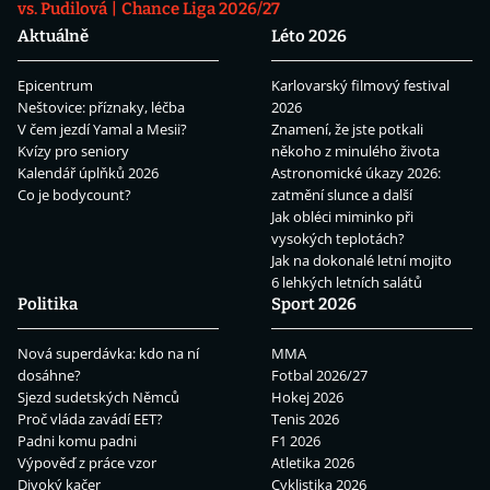
vs. Pudilová
Chance Liga 2026/27
Aktuálně
Léto 2026
Epicentrum
Karlovarský filmový festival
Neštovice: příznaky, léčba
2026
V čem jezdí Yamal a Mesii?
Znamení, že jste potkali
Kvízy pro seniory
někoho z minulého života
Kalendář úplňků 2026
Astronomické úkazy 2026:
Co je bodycount?
zatmění slunce a další
Jak obléci miminko při
vysokých teplotách?
Jak na dokonalé letní mojito
6 lehkých letních salátů
Politika
Sport 2026
Nová superdávka: kdo na ní
MMA
dosáhne?
Fotbal 2026/27
Sjezd sudetských Němců
Hokej 2026
Proč vláda zavádí EET?
Tenis 2026
Padni komu padni
F1 2026
Výpověď z práce vzor
Atletika 2026
Divoký kačer
Cyklistika 2026