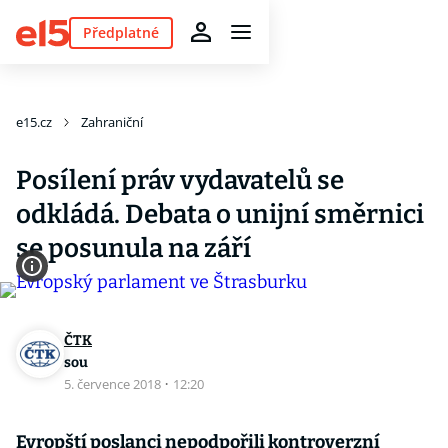
Předplatné
e15.cz
Zahraniční
Posílení práv vydavatelů se
odkládá. Debata o unijní směrnici
se posunula na září
ČTK
sou
5. července 2018
·
12:20
Evropští poslanci nepodpořili kontroverzní