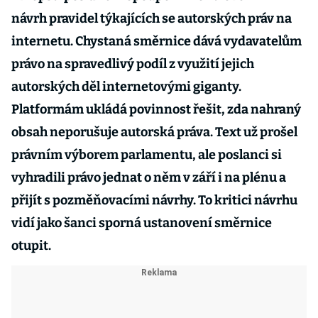
návrh pravidel týkajících se autorských práv na
internetu. Chystaná směrnice dává vydavatelům
právo na spravedlivý podíl z využití jejich
autorských děl internetovými giganty.
Platformám ukládá povinnost řešit, zda nahraný
obsah neporušuje autorská práva. Text už prošel
právním výborem parlamentu, ale poslanci si
vyhradili právo jednat o něm v září i na plénu a
přijít s pozměňovacími návrhy. To kritici návrhu
vidí jako šanci sporná ustanovení směrnice
otupit.