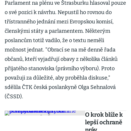
Parlament na plénu ve Štrasburku hlasoval pouze
o své pozici k návrhu. Nepustil ho rovnou do
třístranného jednání mezi Evropskou komisí,
členskými státy a parlamentem. Některým
poslancům totiž vadilo, že o textu neměli
možnost jednat. "Obrací se na mě denně řada
občanů, kteří vyjadřují obavy z několika článků
přijatého stanoviska (právního výboru). Proto
považuji za důležité, aby proběhla diskuse,"
sdělila ČTK česká poslankyně Olga Sehnalová
(ČSSD).
O krok blíže k
lepší ochraně
práv