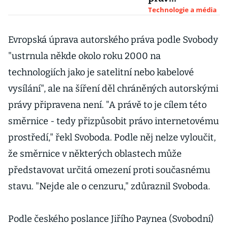
vydavatelů.
Technologie a média
Výbor
europarlamen
Evropská úprava autorského práva podle Svobody
tu schválil
"ustrnula někde okolo roku 2000 na
důležitou
technologiích jako je satelitní nebo kabelové
směrnici
vysílání", ale na šíření děl chráněných autorskými
právy připravena není. "A právě to je cílem této
směrnice - tedy přizpůsobit právo internetovému
prostředí," řekl Svoboda. Podle něj nelze vyloučit,
že směrnice v některých oblastech může
představovat určitá omezení proti současnému
stavu. "Nejde ale o cenzuru," zdůraznil Svoboda.
Podle českého poslance Jiřího Paynea (Svobodní)