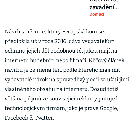
zavádění
cenzury. Unie
Domácí
vydavatelů
bojuje s
Návrh směrnice, který Evropská komise
dezinformace
předložila už v roce 2016, dává vydavatelům
mi a apeluje
ochranu jejich děl podobnou té, jakou mají na
na
internetu hudebníci nebo filmaři.
Klíčový článek
europoslance
návrhu je zejména ten, podle kterého mají mít
vydavatelé nárok na spravedlivý podíl za užití jimi
vlastněného obsahu na internetu. Dosud totiž
většina příjmů ze související reklamy putuje k
technologickým firmám, jako je právě Google,
Facebook či Twitter.