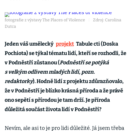
fotografie z výstavy The Places of Violence
|
Zdroj: Carolina
Dutca
Jeden váš umělecký
projekt
Tabule cti (Doska
Pochiota) se týkal tématu lidí, kteří se rozhodli, že
v Podněstří zůstanou (
Podněstří se potýká
s velkým odlivem mladých lidí, pozn.
redaktorky
). Hodně lidí z projektu zdůrazňovalo,
že v Podněstří je blízko krásná příroda a že právě
ono sepětí s přírodou je tam drží. Je příroda
důležitá součást života lidí v Podněstří?
Nevím, ale asi to je pro lidi důležité. Já jsem třeba