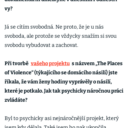
vy?
Já se cítím svobodná. Ne proto, že je u nás
svoboda, ale protože se vždycky snažím si svou
svobodu vybudovat a zachovat.
Při tvorbě
vašeho projektu
s názvem „The Places
of Violence“ (týkajícího se domácího násilí) jste
říkala, že vám ženy hodiny vyprávěly o násilí,
které je potkalo. Jak tak psychicky náročnou práci
zvládáte?
Byl to psychicky asi nejnáročnější projekt, který
jsem kdy dělala. Také jsem ho pak ukončila,