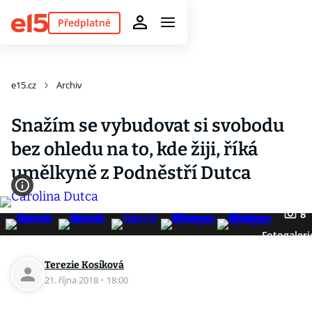
Předplatné
e15.cz
Archiv
Snažím se vybudovat si svobodu
bez ohledu na to, kde žiji, říká
umělkyně z Podněstří Dutca
8
Fotogaleri
Terezie Kosíková
21. října 2018
·
18:00