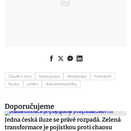
Člověk v tísni
lidská práva
Moldavsko
Podněstří
Rusko
umění
dokumentaristika
Doporučujeme
Jedna česká iluze se právě rozpadá. Zelená
transformace je pojistkou proti chaosu