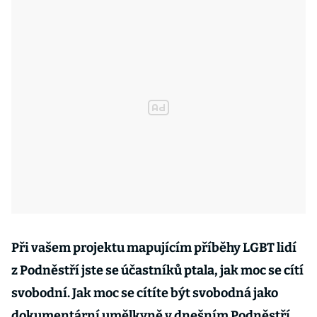
Při vašem projektu mapujícím příběhy LGBT lidí
z Podněstří jste se účastníků ptala, jak moc se cítí
svobodní. Jak moc se cítíte být svobodná jako
dokumentární umělkyně v dnešním Podněstří