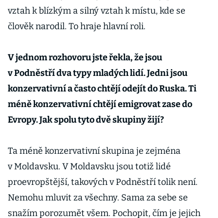
vztah k blízkým a silný vztah k místu, kde se
člověk narodil. To hraje hlavní roli.
V jednom rozhovoru jste řekla, že jsou
v Podněstří dva typy mladých lidí. Jedni jsou
konzervativní a často chtějí odejít do Ruska. Ti
méně konzervativní chtějí emigrovat zase do
Evropy. Jak spolu tyto dvě skupiny žijí?
Ta méně konzervativní skupina je zejména
v Moldavsku. V Moldavsku jsou totiž lidé
proevropštější, takových v Podněstří tolik není.
Nemohu mluvit za všechny. Sama za sebe se
snažím porozumět všem. Pochopit, čím je jejich