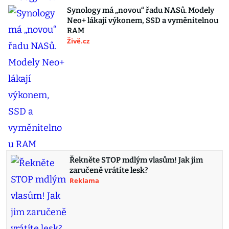
Synology má „novou“ řadu NASů. Modely
Neo+ lákají výkonem, SSD a vyměnitelnou
RAM
Živě.cz
Řekněte STOP mdlým vlasům! Jak jim
zaručeně vrátíte lesk?
Reklama