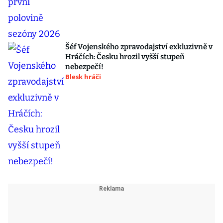
Šéf Vojenského zpravodajství exkluzivně v
Hráčích: Česku hrozil vyšší stupeň
nebezpečí!
Blesk hráči