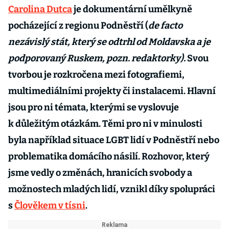
Carolina Dutca
je dokumentární umělkyně
pocházející z regionu Podněstří (
de facto
nezávislý stát, který se odtrhl od Moldavska a je
podporovaný Ruskem, pozn. redaktorky).
Svou
tvorbou je rozkročena mezi fotografiemi,
multimediálními projekty či instalacemi. Hlavní
jsou pro ni témata, kterými se vyslovuje
k důležitým otázkám. Těmi pro ni v minulosti
byla například situace LGBT lidí v Podněstří nebo
problematika domácího násilí. Rozhovor, který
jsme vedly o změnách, hranicích svobody a
možnostech mladých lidí, vznikl díky spolupráci
s
Člověkem v tísni
.