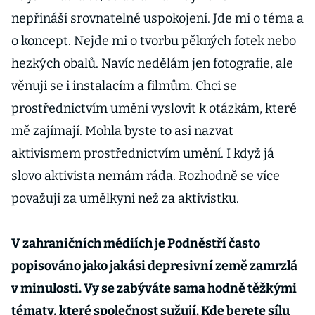
nepřináší srovnatelné uspokojení. Jde mi o téma a
o koncept. Nejde mi o tvorbu pěkných fotek nebo
hezkých obalů. Navíc nedělám jen fotografie, ale
věnuji se i instalacím a filmům. Chci se
prostřednictvím umění vyslovit k otázkám, které
mě zajímají. Mohla byste to asi nazvat
aktivismem prostřednictvím umění. I když já
slovo aktivista nemám ráda. Rozhodně se více
považuji za umělkyni než za aktivistku.
V zahraničních médiích je Podněstří často
popisováno jako jakási depresivní země zamrzlá
v minulosti. Vy se zabýváte sama hodně těžkými
tématy, které společnost sužují. Kde berete sílu