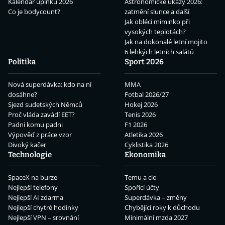
Kalendář úplňků 2026
Astronomické úkazy 2026:
Co je bodycount?
zatmění slunce a další
Jak obléci miminko při
vysokých teplotách?
Jak na dokonalé letní mojito
6 lehkých letních salátů
Politika
Sport 2026
Nová superdávka: kdo na ní
MMA
dosáhne?
Fotbal 2026/27
Sjezd sudetských Němců
Hokej 2026
Proč vláda zavádí EET?
Tenis 2026
Padni komu padni
F1 2026
Výpověď z práce vzor
Atletika 2026
Divoký kačer
Cyklistika 2026
Technologie
Ekonomika
SpaceX na burze
Temu a clo
Nejlepší telefony
Spořicí účty
Nejlepší AI zdarma
Superdávka – změny
Nejlepší chytré hodinky
Chybějící roky k důchodu
Nejlepší VPN – srovnání
Minimální mzda 2027