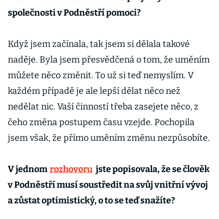
společnosti v Podněstří pomoci?
Když jsem začínala, tak jsem si dělala takové
naděje. Byla jsem přesvědčená o tom, že uměním
můžete něco změnit. To už si teď nemyslím. V
každém případě je ale lepší dělat něco než
nedělat nic. Vaší činností třeba zasejete něco, z
čeho změna postupem času vzejde. Pochopila
jsem však, že přímo uměním změnu nezpůsobíte.
V jednom
rozhovoru
jste popisovala, že se člověk
v Podněstří musí soustředit na svůj vnitřní vývoj
a zůstat optimistický, o to se teď snažíte?