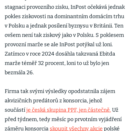
stagnaci provozního zisku, InPost očekává jednak
pokles ziskovosti na dominantním domácím trhu
v Polsku a jednak posílení byznysu v Británii. Ten
ovšem není tak ziskový jako v Polsku. S poklesem
provozní marže se ale InPost potýkal už loni.
Zatímco v roce 2024 dosáhla takzvaná Ebitda
marže téměř 32 procent, loni to už bylo jen
bezmála 26.
Firma tak svými výsledky opodstatnila zájem
akvizičních predátorů z konsorcia, jehož
součástí
je česká skupina PPF, jen částečně.
Už
před týdnem, tedy měsíc po prvotním vyjádření
záměru konsorcia
skoupit všechny akcie
polské