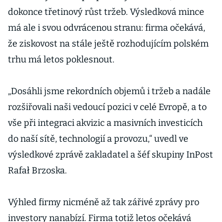
dokonce třetinový růst tržeb. Výsledková mince
má ale i svou odvrácenou stranu: firma očekává,
že ziskovost na stále ještě rozhodujícím polském
trhu má letos poklesnout.
„Dosáhli jsme rekordních objemů i tržeb a nadále
rozšiřovali naši vedoucí pozici v celé Evropě, a to
vše při integraci akvizic a masivních investicích
do naší sítě, technologií a provozu,“ uvedl ve
výsledkové zprávě zakladatel a šéf skupiny InPost
Rafał Brzoska.
Výhled firmy nicméně až tak zářivé zprávy pro
investory nanabízí. Firma totiž letos očekává