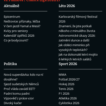
vs. Pudilová
Chance Liga 2026/27
Aktuálně
Léto 2026
Epicentrum
Karlovarský filmový festival
Neštovice: příznaky, léčba
2026
V čem jezdí Yamal a Mesii?
Znamení, že jste potkali
Kvízy pro seniory
někoho z minulého života
Kalendář úplňků 2026
Astronomické úkazy 2026:
Co je bodycount?
zatmění slunce a další
Jak obléci miminko při
vysokých teplotách?
Jak na dokonalé letní mojito
6 lehkých letních salátů
Politika
Sport 2026
Nová superdávka: kdo na ní
MMA
dosáhne?
Fotbal 2026/27
Sjezd sudetských Němců
Hokej 2026
Proč vláda zavádí EET?
Tenis 2026
Padni komu padni
F1 2026
Výpověď z práce vzor
Atletika 2026
Divoký kačer
Cyklistika 2026