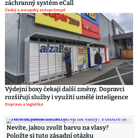
záchranný systém eCall
Český a evropský autoprůmysl
Výdejní boxy čekají další změny. Dopravci
rozšiřují služby i využití umělé inteligence
Doprava a logistika
Nevíte, jakou zvolit barvu na vlasy?
Položte si tuto zásadní otázku