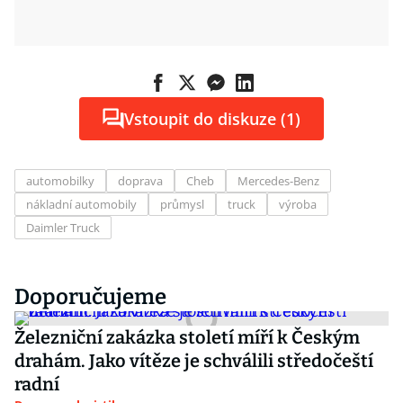
Vstoupit do diskuze (1)
automobilky
doprava
Cheb
Mercedes-Benz
nákladní automobily
průmysl
truck
výroba
Daimler Truck
Doporučujeme
Železniční zakázka století míří k Českým
drahám. Jako vítěze je schválili středočeští
radní