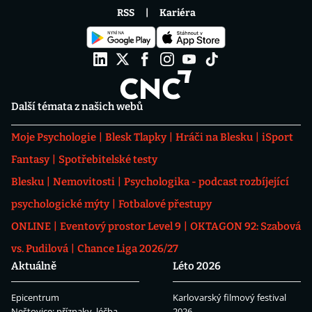
RSS
Kariéra
Další témata z našich webů
Moje Psychologie
Blesk Tlapky
Hráči na Blesku
iSport
Fantasy
Spotřebitelské testy
Blesku
Nemovitosti
Psychologika - podcast rozbíjející
psychologické mýty
Fotbalové přestupy
ONLINE
Eventový prostor Level 9
OKTAGON 92: Szabová
vs. Pudilová
Chance Liga 2026/27
Aktuálně
Léto 2026
Epicentrum
Karlovarský filmový festival
Neštovice: příznaky, léčba
2026