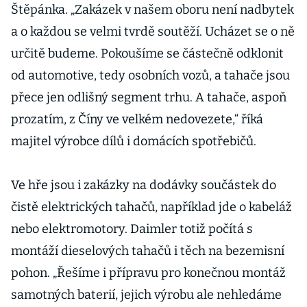
Štěpánka. „Zakázek v našem oboru není nadbytek
a o každou se velmi tvrdě soutěží. Ucházet se o ně
určitě budeme. Pokoušíme se částečně odklonit
od automotive, tedy osobních vozů, a tahače jsou
přece jen odlišný segment trhu. A tahače, aspoň
prozatím, z Číny ve velkém nedovezete,“ říká
majitel výrobce dílů i domácích spotřebičů.
Ve hře jsou i zakázky na dodávky součástek do
čistě elektrických tahačů, například jde o kabeláž
nebo elektromotory. Daimler totiž počítá s
montáží dieselových tahačů i těch na bezemisní
pohon. „Řešíme i přípravu pro konečnou montáž
samotných baterií, jejich výrobu ale nehledáme