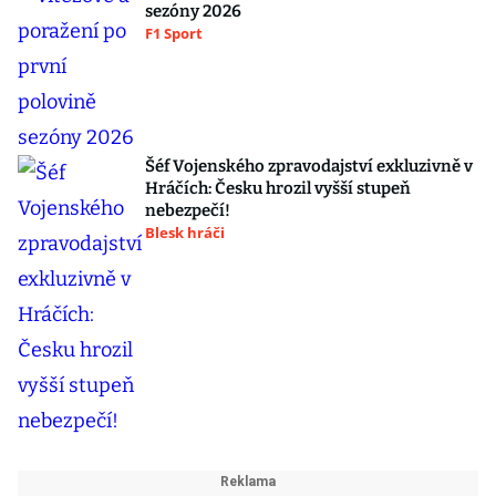
sezóny 2026
F1 Sport
Šéf Vojenského zpravodajství exkluzivně v
Hráčích: Česku hrozil vyšší stupeň
nebezpečí!
Blesk hráči