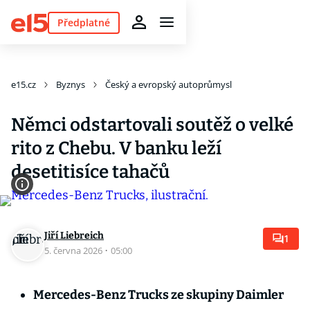
Předplatné
e15.cz
Byznys
Český a evropský autoprůmysl
Němci odstartovali soutěž o velké
rito z Chebu. V banku leží
desetitisíce tahačů
Jiří Liebreich
1
5. června 2026
·
05:00
Mercedes-Benz Trucks ze skupiny Daimler