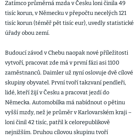
Zatímco průměrná mzda v Česku loni činila 49
tisíc korun, v Německu v přepočtu necelých 121
tisíc korun (téměř pět tisíc eur), uvedly statistické
úřady obou zemí.
Budoucí závod v Chebu naopak nové příležitosti
vytvoří, pracovat zde má v první fázi asi 1100
zaměstnanců. Daimler už nyní oslovuje dvě cílové
skupiny obyvatel. První tvoří takzvaní pendleři,
lidé, kteří žijí v Česku a pracovat jezdí do
Německa. Automobilka má nabídnout o pětinu
vyšší mzdy, než je průměr v Karlovarském kraji –
loni činil 42 tisíc, patřil k celorepublikově
nejnižším. Druhou cílovou skupinu tvoří