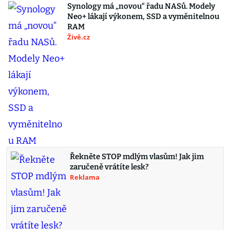
Synology má „novou“ řadu NASů. Modely
Neo+ lákají výkonem, SSD a vyměnitelnou
RAM
Živě.cz
Řekněte STOP mdlým vlasům! Jak jim
zaručeně vrátíte lesk?
Reklama