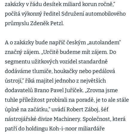
zakázky v řádu desítek miliard korun ročně,“
počítá výkonný ředitel Sdružení automobilového
průmyslu Zdeněk Petzl.
A o zakázky bude napříč českým „autolandem“
značný zájem. „Určitě budeme mít zájem. Do
segmentu užitkových vozidel standardně
dodáváme tlumiče, houkačky nebo pedálová
ústrojí,“ říká majitel jednoho z největších
dodavatelů Brano Pavel Juříček. „Zrovna jsme
tuhle příležitost probírali na poradě, je to ale stále
úplně na začátku,“ uvádí Robert Záboj, šéf
nástrojářské divize Machinery. Společnost, která
patří do holdingu Koh-i-noor miliardáře