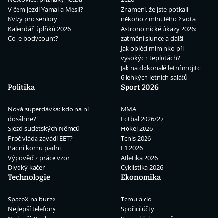
V čem jezdí Yamal a Mesii?
Znamení, že jste potkali
Kvízy pro seniory
někoho z minulého života
Kalendář úplňků 2026
Astronomické úkazy 2026:
Co je bodycount?
zatmění slunce a další
Jak obléci miminko při
vysokých teplotách?
Jak na dokonalé letní mojito
6 lehkých letních salátů
Politika
Sport 2026
Nová superdávka: kdo na ní
MMA
dosáhne?
Fotbal 2026/27
Sjezd sudetských Němců
Hokej 2026
Proč vláda zavádí EET?
Tenis 2026
Padni komu padni
F1 2026
Výpověď z práce vzor
Atletika 2026
Divoký kačer
Cyklistika 2026
Technologie
Ekonomika
SpaceX na burze
Temu a clo
Nejlepší telefony
Spořicí účty