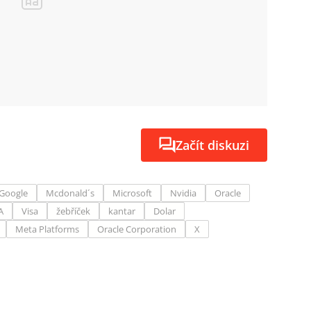
Začít diskuzi
Google
Mcdonald´s
Microsoft
Nvidia
Oracle
A
Visa
žebříček
kantar
Dolar
Meta Platforms
Oracle Corporation
X