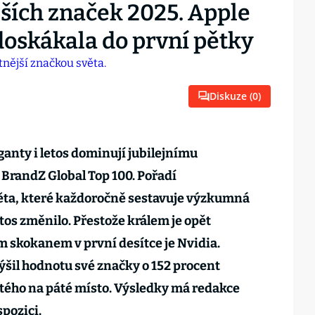
ších značek 2025. Apple
 doskákala do první pětky
Diskuze (
0
)
anty i letos dominují jubilejnímu
 BrandZ Global Top 100. Pořadí
ěta, které každoročně sestavuje výzkumná
etos změnilo. Přestože králem je opět
m skokanem v první desítce je Nvidia.
šil hodnotu své značky o 152 procent
stého na páté místo. Výsledky má redakce
pozici.