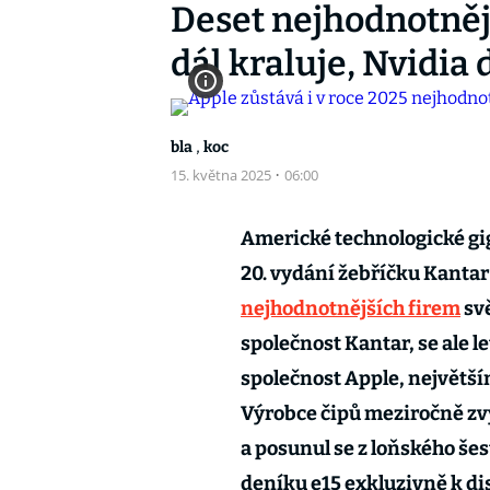
Deset nejhodnotněj
dál kraluje, Nvidia
,
bla
koc
15. května 2025
·
06:00
Americké technologické gig
20. vydání žebříčku Kantar
nejhodnotnějších firem
sv
společnost Kantar, se ale l
společnost Apple, největší
Výrobce čipů meziročně zvý
a posunul se z loňského še
deníku e15 exkluzivně k dis