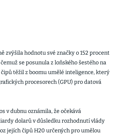
ě zvýšila hodnotu své značky o 152 procent
y čemuž se posunula z loňského šestého na
 čipů těžil z boomu umělé inteligence, který
grafických procesorech (GPU) pro datová
os v dubnu oznámila, že očekává
iardy dolarů v důsledku rozhodnutí vlády
oz jejích čipů H20 určených pro umělou